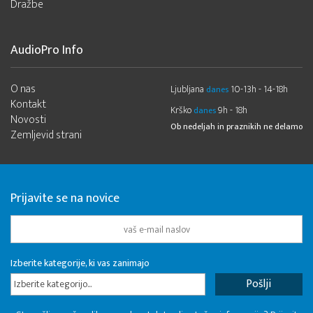
Dražbe
AudioPro Info
O nas
Ljubljana
10-13h - 14-18h
danes
Kontakt
Krško
9h - 18h
danes
Novosti
Ob nedeljah in praznikih ne delamo
Zemljevid strani
Prijavite se na novice
Izberite kategorije, ki vas zanimajo
Izberite kategorijo...