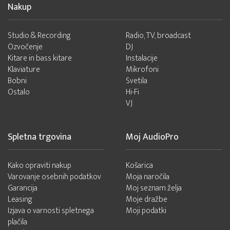
Nakup
Studio & Recording
Radio, TV, broadcast
Ozvočenje
DJ
Kitare in bass kitare
Instalacije
Klaviature
Mikrofoni
Bobni
Svetila
Ostalo
Hi-Fi
VJ
Spletna trgovina
Moj AudioPro
Kako opraviti nakup
Košarica
Varovanje osebnih podatkov
Moja naročila
Garancija
Moj seznam želja
Leasing
Moje dražbe
Izjava o varnosti spletnega
Moji podatki
plačila