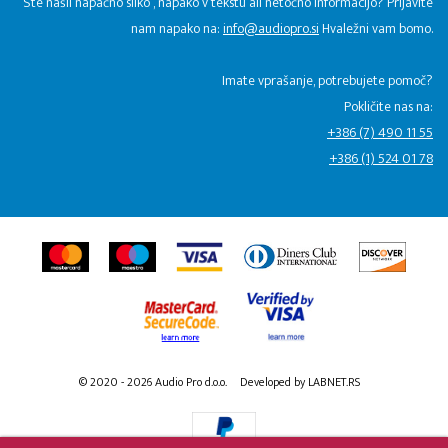
Ste našli napačno sliko , napako v tekstu ali netočno informacijo? Prijavite
nam napako na:
info@audiopro.si
Hvaležni vam bomo.
Imate vprašanje, potrebujete pomoč?
Pokličite nas na:
+386 (7) 490 11 55
+386 (1) 524 01 78
© 2020 - 2026 Audio Pro d.o.o.
Developed by LABNET.RS