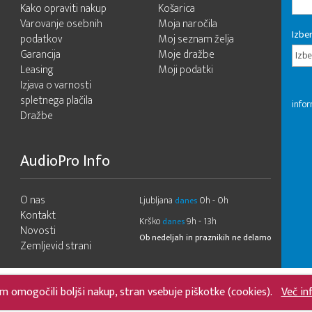
Kako opraviti nakup
Košarica
Varovanje osebnih
Moja naročila
Izber
podatkov
Moj seznam želja
Garancija
Moje dražbe
Izbe
Leasing
Moji podatki
Izjava o varnosti
spletnega plačila
infor
Dražbe
AudioPro Info
O nas
Ljubljana
0h - 0h
danes
Kontakt
Krško
9h - 13h
danes
Novosti
Ob nedeljah in praznikih ne delamo
Zemljevid strani
m omogočili boljši nakup, stran vsebuje piškotke (cookies).
Več in