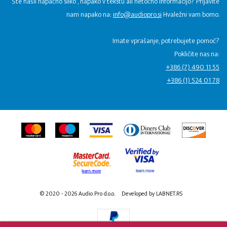
Ste našli napačno sliko , napako v tekstu ali netočno informacijo? Prijavite
nam napako na:
info@audiopro.si
Hvaležni vam bomo.
Imate vprašanje, potrebujete pomoč?
Pokličite nas na:
+386 (7) 490 11 55
+386 (1) 524 01 78
© 2020 - 2026 Audio Pro d.o.o.
Developed by LABNET.RS