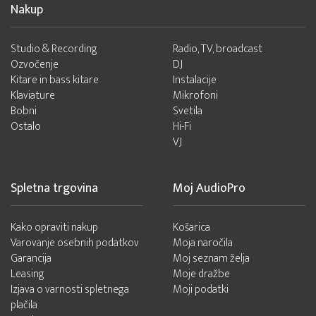
Nakup
Studio & Recording
Radio, TV, broadcast
Ozvočenje
DJ
Kitare in bass kitare
Instalacije
Klaviature
Mikrofoni
Bobni
Svetila
Ostalo
Hi-Fi
VJ
Spletna trgovina
Moj AudioPro
Kako opraviti nakup
Košarica
Varovanje osebnih podatkov
Moja naročila
Garancija
Moj seznam želja
Leasing
Moje dražbe
Izjava o varnosti spletnega
Moji podatki
plačila