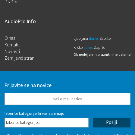
Dražbe
AudioPro Info
O nas
Ljubljana
Zaprto
danes
Kontakt
Krško
Zaprto
danes
Novosti
Ob nedeljah in praznikih ne delamo
Zemljevid strani
Prijavite se na novice
Izberite kategorije, ki vas zanimajo
Izberite kategorijo...