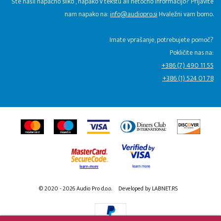
Ste našli napačno sliko , napako v tekstu ali netočno informacijo? Prijavite
nam napako na:
info@audiopro.si
Hvaležni vam bomo.
Imate vprašanje, potrebujete pomoč?
Pokličite nas na:
+386 (7) 490 11 55
+386 (1) 524 01 78
© 2020 - 2026 Audio Pro d.o.o.
Developed by LABNET.RS