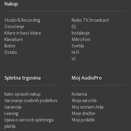
Nakup
Studio & Recording
Radio, TV, broadcast
Ozvočenje
DJ
Kitare in bass kitare
Instalacije
Klaviature
Mikrofoni
Bobni
Svetila
Ostalo
Hi-Fi
VJ
Spletna trgovina
Moj AudioPro
Kako opraviti nakup
Košarica
Varovanje osebnih podatkov
Moja naročila
Garancija
Moj seznam želja
Leasing
Moje dražbe
Izjava o varnosti spletnega
Moji podatki
plačila