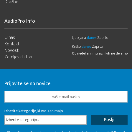
Dražbe
AudioPro Info
O nas
Ljubljana
Zaprto
danes
Kontakt
Krško
Zaprto
danes
Novosti
Ob nedeljah in praznikih ne delamo
Zemljevid strani
Prijavite se na novice
Izberite kategorije, ki vas zanimajo
Izberite kategorijo...