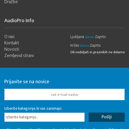
Dražbe
AudioPro Info
O nas
Ljubljana
Zaprto
danes
Kontakt
Krško
Zaprto
danes
Novosti
Ob nedeljah in praznikih ne delamo
Zemljevid strani
Prijavite se na novice
Izberite kategorije, ki vas zanimajo
Izberite kategorijo...