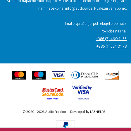
Ste našli napačno sliko , napako v tekstu ali netočno informacijo? Prijavite
nam napako na:
info@audiopro.si
Hvaležni vam bomo.
Imate vprašanje, potrebujete pomoč?
Pokličite nas na:
+386 (7) 490 11 55
+386 (1) 524 01 78
© 2020 - 2026 Audio Pro d.o.o.
Developed by LABNET.RS