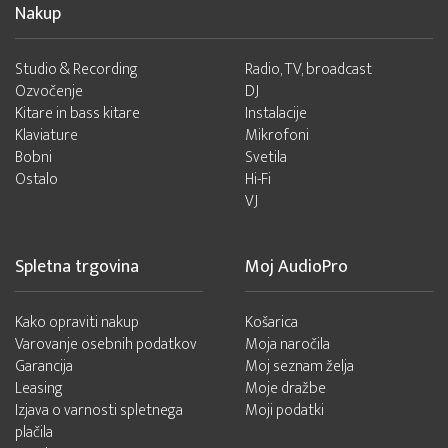
Nakup
Studio & Recording
Radio, TV, broadcast
Ozvočenje
DJ
Kitare in bass kitare
Instalacije
Klaviature
Mikrofoni
Bobni
Svetila
Ostalo
Hi-Fi
VJ
Spletna trgovina
Moj AudioPro
Kako opraviti nakup
Košarica
Varovanje osebnih podatkov
Moja naročila
Garancija
Moj seznam želja
Leasing
Moje dražbe
Izjava o varnosti spletnega
Moji podatki
plačila