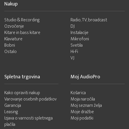
Nakup
Studio & Recording
Radio, TV, broadcast
Ozvočenje
DJ
Kitare in bass kitare
Instalacije
Klaviature
Mikrofoni
Bobni
Svetila
Ostalo
Hi-Fi
VJ
Spletna trgovina
Moj AudioPro
Kako opraviti nakup
Košarica
Varovanje osebnih podatkov
Moja naročila
Garancija
Moj seznam želja
Leasing
Moje dražbe
Izjava o varnosti spletnega
Moji podatki
plačila