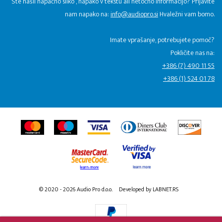
Ste našli napačno sliko , napako v tekstu ali netočno informacijo? Prijavite
nam napako na:
info@audiopro.si
Hvaležni vam bomo.
Imate vprašanje, potrebujete pomoč?
Pokličite nas na:
+386 (7) 490 11 55
+386 (1) 524 01 78
© 2020 - 2026 Audio Pro d.o.o.
Developed by LABNET.RS