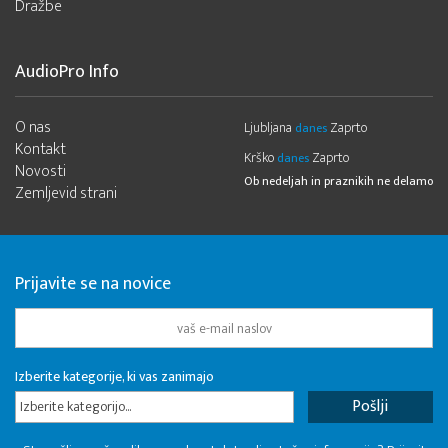
Dražbe
AudioPro Info
O nas
Ljubljana
Zaprto
danes
Kontakt
Krško
Zaprto
danes
Novosti
Ob nedeljah in praznikih ne delamo
Zemljevid strani
Prijavite se na novice
Izberite kategorije, ki vas zanimajo
Izberite kategorijo...