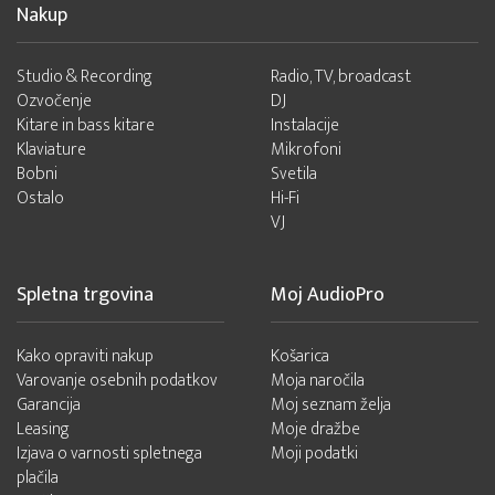
Nakup
Studio & Recording
Radio, TV, broadcast
Ozvočenje
DJ
Kitare in bass kitare
Instalacije
Klaviature
Mikrofoni
Bobni
Svetila
Ostalo
Hi-Fi
VJ
Spletna trgovina
Moj AudioPro
Kako opraviti nakup
Košarica
Varovanje osebnih podatkov
Moja naročila
Garancija
Moj seznam želja
Leasing
Moje dražbe
Izjava o varnosti spletnega
Moji podatki
plačila