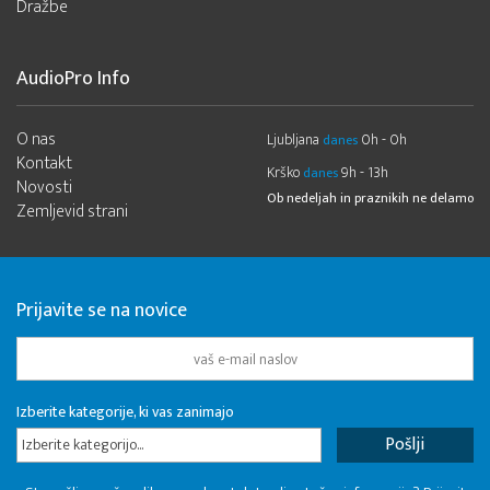
Dražbe
AudioPro Info
O nas
Ljubljana
0h - 0h
danes
Kontakt
Krško
9h - 13h
danes
Novosti
Ob nedeljah in praznikih ne delamo
Zemljevid strani
Prijavite se na novice
Izberite kategorije, ki vas zanimajo
Izberite kategorijo...