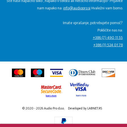
Ste našli napačno sliko , napako v tekstu ali netočno informacijo? Prijavite
nam napako na:
info@audiopro.si
Hvaležni vam bomo.
Imate vprašanje, potrebujete pomoč?
Pokličite nas na:
+386 (7) 490 11 55
+386 (1) 524 01 78
© 2020 - 2026 Audio Pro d.o.o.
Developed by LABNET.RS