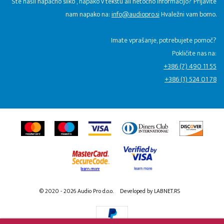
Ste našli napačno sliko , napako v tekstu ali netočno informacijo? Prijavite
nam napako na:
info@audiopro.si
Hvaležni vam bomo.
Imate vprašanje, potrebujete pomoč?
Pokličite nas na:
+386 (7) 490 11 55
+386 (1) 524 01 78
© 2020 - 2026 Audio Pro d.o.o.
Developed by LABNET.RS