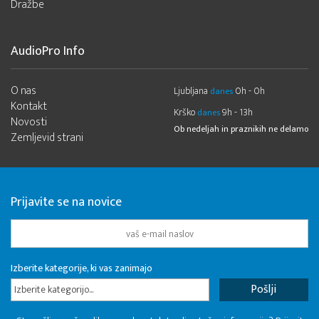
Dražbe
AudioPro Info
O nas
Ljubljana
0h - 0h
danes
Kontakt
Krško
9h - 13h
danes
Novosti
Ob nedeljah in praznikih ne delamo
Zemljevid strani
Prijavite se na novice
Izberite kategorije, ki vas zanimajo
Izberite kategorijo...