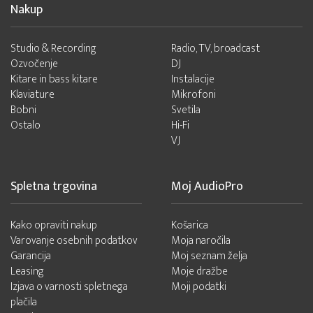
Nakup
Studio & Recording
Radio, TV, broadcast
Ozvočenje
DJ
Kitare in bass kitare
Instalacije
Klaviature
Mikrofoni
Bobni
Svetila
Ostalo
Hi-Fi
VJ
Spletna trgovina
Moj AudioPro
Kako opraviti nakup
Košarica
Varovanje osebnih podatkov
Moja naročila
Garancija
Moj seznam želja
Leasing
Moje dražbe
Izjava o varnosti spletnega
Moji podatki
plačila