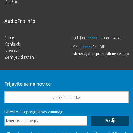
Dražbe
AudioPro Info
O nas
Ljubljana
10-13h - 14-18h
danes
Kontakt
Krško
9h - 18h
danes
Novosti
Ob nedeljah in praznikih ne delamo
Zemljevid strani
Prijavite se na novice
Izberite kategorije, ki vas zanimajo
Izberite kategorijo...