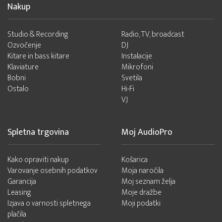
Nakup
Studio & Recording
Radio, TV, broadcast
Ozvočenje
DJ
Kitare in bass kitare
Instalacije
Klaviature
Mikrofoni
Bobni
Svetila
Ostalo
Hi-Fi
VJ
Spletna trgovina
Moj AudioPro
Kako opraviti nakup
Košarica
Varovanje osebnih podatkov
Moja naročila
Garancija
Moj seznam želja
Leasing
Moje dražbe
Izjava o varnosti spletnega
Moji podatki
plačila