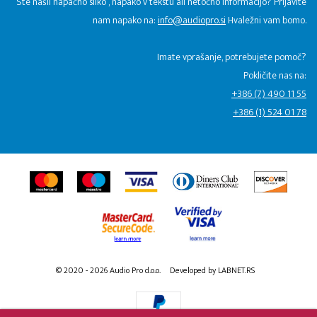
Ste našli napačno sliko , napako v tekstu ali netočno informacijo? Prijavite
nam napako na:
info@audiopro.si
Hvaležni vam bomo.
Imate vprašanje, potrebujete pomoč?
Pokličite nas na:
+386 (7) 490 11 55
+386 (1) 524 01 78
© 2020 - 2026 Audio Pro d.o.o.
Developed by LABNET.RS