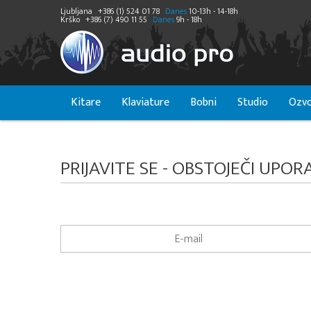
Ljubljana
+386 (1) 524 01 78
Danes
10-13h - 14-18h
Krško
+386 (7) 490 11 55
Danes
9h - 18h
Kitare
Klaviature
Bobni
Studio
Ozvo
PRIJAVITE SE - OBSTOJEČI UPOR