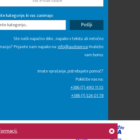
ite kategorije, ki vas zanimajo
rite kategorijo...
Ste našli napačno sliko , napako v tekstu ali netočno
macijo? Prijavite nam napako na:
info@audiopro.si
Hvaležni
vam bomo.
Imate vprašanje, potrebujete pomoč?
Pokličite nas na:
+386 (7) 490 11 55
+386 (1) 524 01 78
formacij.