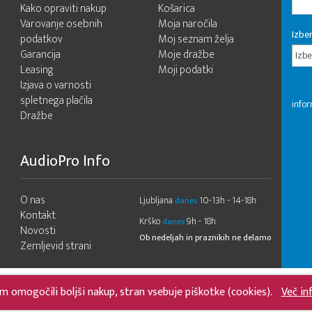
Kako opraviti nakup
Košarica
Varovanje osebnih
Moja naročila
Izber
podatkov
Moj seznam želja
Garancija
Moje dražbe
Izbe
Leasing
Moji podatki
Izjava o varnosti
spletnega plačila
infor
Dražbe
AudioPro Info
O nas
Ljubljana
10-13h - 14-18h
danes
Kontakt
Krško
9h - 18h
danes
Novosti
Ob nedeljah in praznikih ne delamo
Zemljevid strani
m omogočili boljši nakup, stran vsebuje piškotke (cookies).
Več in