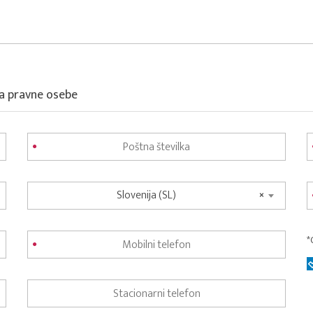
za pravne osebe
Slovenija (SL)
×
*