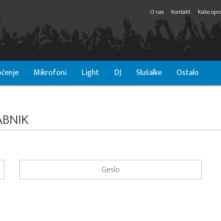
O nas
Kontakt
Kako opra
čenje
Mikrofoni
Light
DJ
Slušalke
Ostalo
ABNIK