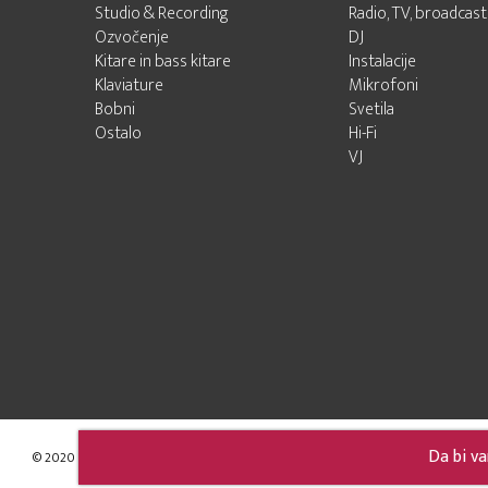
Studio & Recording
Radio, TV, broadcast
Ozvočenje
DJ
Kitare in bass kitare
Instalacije
Klaviature
Mikrofoni
Bobni
Svetila
Ostalo
Hi-Fi
VJ
Da bi va
© 2020 - 2026 Audio Pro d.o.o.
Developed by LABNET.RS