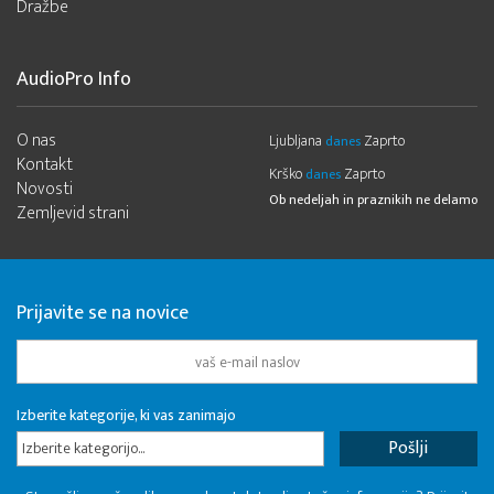
Dražbe
AudioPro Info
O nas
Ljubljana
Zaprto
danes
Kontakt
Krško
Zaprto
danes
Novosti
Ob nedeljah in praznikih ne delamo
Zemljevid strani
Prijavite se na novice
Izberite kategorije, ki vas zanimajo
Izberite kategorijo...