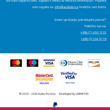
Ste našli napačno sliko , napako v tekstu ali netočno informacijo? Prijavite
nam napako na:
info@audiopro.si
Hvaležni vam bomo.
Imate vprašanje, potrebujete pomoč?
Pokličite nas na:
+386 (7) 490 11 55
+386 (1) 524 01 78
© 2020 - 2026 Audio Pro d.o.o.
Developed by LABNET.RS