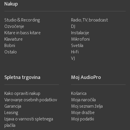
Nakup
Studio & Recording
Radio, TV, broadcast
Ozvočenje
DJ
Kitare in bass kitare
Instalacije
Klaviature
Mikrofoni
Bobni
Svetila
Ostalo
Hi-Fi
VJ
Spletna trgovina
Moj AudioPro
Kako opraviti nakup
Košarica
Varovanje osebnih podatkov
Moja naročila
Garancija
Moj seznam želja
Leasing
Moje dražbe
Izjava o varnosti spletnega
Moji podatki
plačila