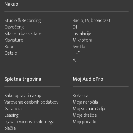
Nakup
Studio & Recording
Radio, TV, broadcast
Ozvočenje
DJ
Kitare in bass kitare
Instalacije
Klaviature
Mikrofoni
Bobni
Svetila
Ostalo
Hi-Fi
VJ
Spletna trgovina
Moj AudioPro
Kako opraviti nakup
Košarica
Varovanje osebnih podatkov
Moja naročila
Garancija
Moj seznam želja
Leasing
Moje dražbe
Izjava o varnosti spletnega
Moji podatki
plačila