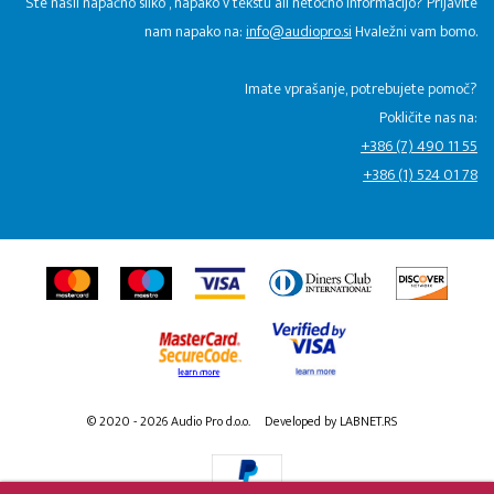
Ste našli napačno sliko , napako v tekstu ali netočno informacijo? Prijavite
nam napako na:
info@audiopro.si
Hvaležni vam bomo.
Imate vprašanje, potrebujete pomoč?
Pokličite nas na:
+386 (7) 490 11 55
+386 (1) 524 01 78
© 2020 - 2026 Audio Pro d.o.o.
Developed by LABNET.RS