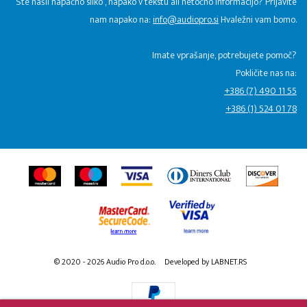
Ste našli napačno sliko , napako v tekstu ali netočno informacijo? Prijavite
nam napako na:
info@audiopro.si
Hvaležni vam bomo.
Imate vprašanje, potrebujete pomoč?
Pokličite nas na:
+386 (7) 490 11 55
+386 (1) 524 01 78
© 2020 - 2026 Audio Pro d.o.o.
Developed by LABNET.RS