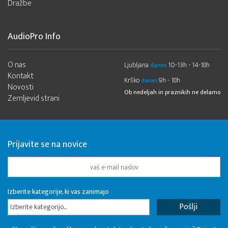
Dražbe
AudioPro Info
O nas
Ljubljana
10-13h - 14-18h
danes
Kontakt
Krško
9h - 18h
danes
Novosti
Ob nedeljah in praznikih ne delamo
Zemljevid strani
Prijavite se na novice
Izberite kategorije, ki vas zanimajo
Izberite kategorijo...