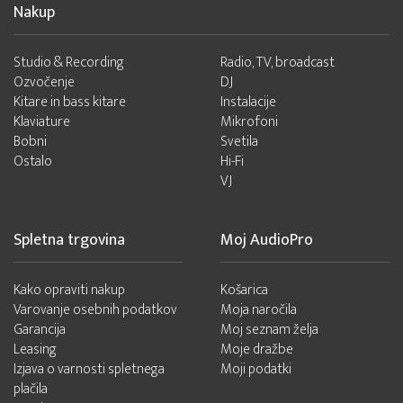
Nakup
Studio & Recording
Radio, TV, broadcast
Ozvočenje
DJ
Kitare in bass kitare
Instalacije
Klaviature
Mikrofoni
Bobni
Svetila
Ostalo
Hi-Fi
VJ
Spletna trgovina
Moj AudioPro
Kako opraviti nakup
Košarica
Varovanje osebnih podatkov
Moja naročila
Garancija
Moj seznam želja
Leasing
Moje dražbe
Izjava o varnosti spletnega
Moji podatki
plačila