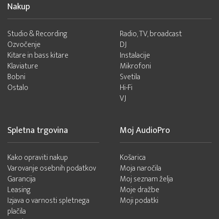
Nakup
Studio & Recording
Radio, TV, broadcast
Ozvočenje
DJ
Kitare in bass kitare
Instalacije
Klaviature
Mikrofoni
Bobni
Svetila
Ostalo
Hi-Fi
VJ
Spletna trgovina
Moj AudioPro
Kako opraviti nakup
Košarica
Varovanje osebnih podatkov
Moja naročila
Garancija
Moj seznam želja
Leasing
Moje dražbe
Izjava o varnosti spletnega
Moji podatki
plačila