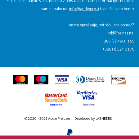
Ste našli napačno sliko , napako v tekstu ali netočno informacijo? Prijavite
nam napako na:
info@audiopro.si
Hvaležni vam bomo.
Imate vprašanje, potrebujete pomoč?
Pokličite nas na:
+386 (7) 490 11 55
+386 (1) 524 01 78
© 2020 - 2026 Audio Pro d.o.o.
Developed by LABNET.RS