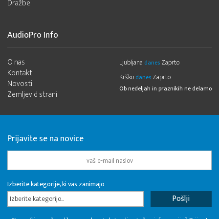
Dražbe
AudioPro Info
O nas
Ljubljana
Zaprto
danes
Kontakt
Krško
Zaprto
danes
Novosti
Ob nedeljah in praznikih ne delamo
Zemljevid strani
Prijavite se na novice
Izberite kategorije, ki vas zanimajo
Izberite kategorijo...