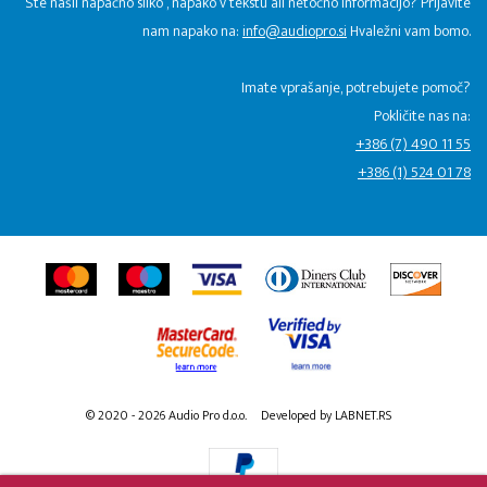
Ste našli napačno sliko , napako v tekstu ali netočno informacijo? Prijavite
nam napako na:
info@audiopro.si
Hvaležni vam bomo.
Imate vprašanje, potrebujete pomoč?
Pokličite nas na:
+386 (7) 490 11 55
+386 (1) 524 01 78
© 2020 - 2026 Audio Pro d.o.o.
Developed by LABNET.RS