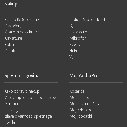
Nakup
Studio & Recording
Radio, TV, broadcast
Ozvočenje
DJ
Kitare in bass kitare
Instalacije
Klaviature
Mikrofoni
Bobni
Svetila
Ostalo
Hi-Fi
VJ
Spletna trgovina
Moj AudioPro
Kako opraviti nakup
Košarica
Varovanje osebnih podatkov
Moja naročila
Garancija
Moj seznam želja
Leasing
Moje dražbe
Izjava o varnosti spletnega
Moji podatki
plačila