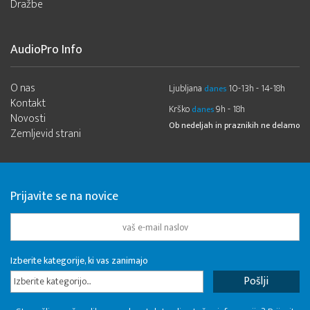
Dražbe
AudioPro Info
O nas
Ljubljana
10-13h - 14-18h
danes
Kontakt
Krško
9h - 18h
danes
Novosti
Ob nedeljah in praznikih ne delamo
Zemljevid strani
Prijavite se na novice
Izberite kategorije, ki vas zanimajo
Izberite kategorijo...