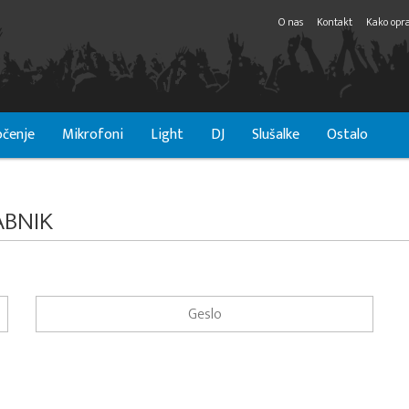
O nas
Kontakt
Kako opra
čenje
Mikrofoni
Light
DJ
Slušalke
Ostalo
ABNIK