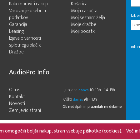
Kako opraviti nakup
Košarica
Varovanje osebnih
Moja naročila
Izber
podatkov
Moj seznam želja
Garancija
Moje dražbe
Izbe
Leasing
Moji podatki
Izjava o varnosti
spletnega plačila
infor
Dražbe
AudioPro Info
O nas
Ljubljana
10-13h - 14-18h
danes
Kontakt
Krško
9h - 18h
danes
Novosti
Ob nedeljah in praznikih ne delamo
Zemljevid strani
m omogočili boljši nakup, stran vsebuje piškotke (cookies).
Več in