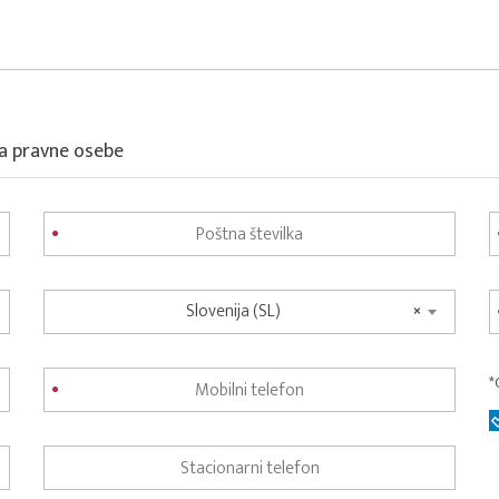
za pravne osebe
Slovenija (SL)
×
*