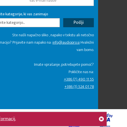
ite kategorije, ki vas zanimajo
rite kategorijo...
Ste našli napačno sliko , napako v tekstu ali netočno
macijo? Prijavite nam napako na:
info@audiopro.si
Hvaležni
vam bomo.
Imate vprašanje, potrebujete pomoč?
Pokličite nas na:
+386 (7) 490 11 55
+386 (1) 524 01 78
formacij.