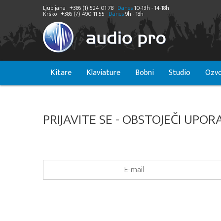
Ljubljana
+386 (1) 524 01 78
Danes
10-13h - 14-18h
Krško
+386 (7) 490 11 55
Danes
9h - 18h
Kitare
Klaviature
Bobni
Studio
Ozvo
PRIJAVITE SE - OBSTOJEČI UPOR