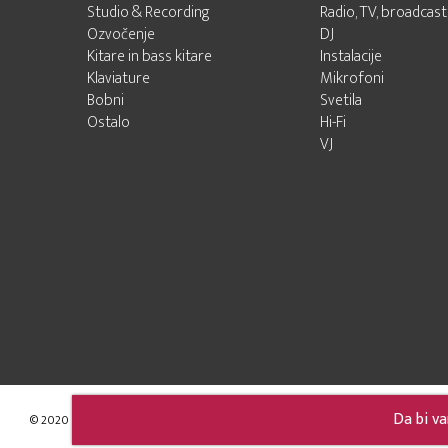
Studio & Recording
Radio, TV, broadcast
Ozvočenje
DJ
Kitare in bass kitare
Instalacije
Klaviature
Mikrofoni
Bobni
Svetila
Ostalo
Hi-Fi
VJ
Da bi va
© 2020 - 2026 Audio Pro d.o.o.
Developed by LABNET.RS