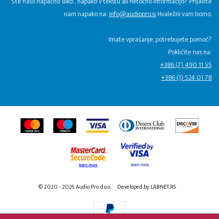
Ste našli napačno sliko , napako v tekstu ali netočno informacijo? Prijavite
nam napako na:
info@audiopro.si
Hvaležni vam bomo.
Imate vprašanje, potrebujete pomoč?
Pokličite nas na:
+386 (7) 490 11 55
+386 (1) 524 01 78
© 2020 - 2026 Audio Pro d.o.o.
Developed by LABNET.RS