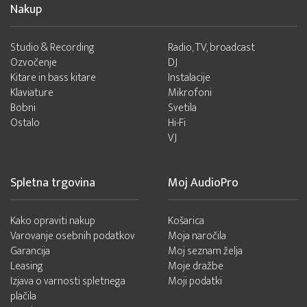
Nakup
Studio & Recording
Radio, TV, broadcast
Ozvočenje
DJ
Kitare in bass kitare
Instalacije
Klaviature
Mikrofoni
Bobni
Svetila
Ostalo
Hi-Fi
VJ
Spletna trgovina
Moj AudioPro
Kako opraviti nakup
Košarica
Varovanje osebnih podatkov
Moja naročila
Garancija
Moj seznam želja
Leasing
Moje dražbe
Izjava o varnosti spletnega
Moji podatki
plačila