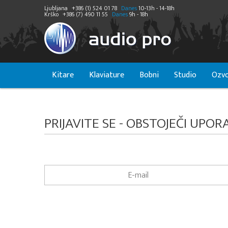
Ljubljana
+386 (1) 524 01 78
Danes
10-13h - 14-18h
Krško
+386 (7) 490 11 55
Danes
9h - 18h
Kitare
Klaviature
Bobni
Studio
Ozvo
PRIJAVITE SE - OBSTOJEČI UPOR