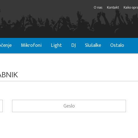
O nas
Kontakt
Kako opra
čenje
Mikrofoni
Light
DJ
Slušalke
Ostalo
ABNIK