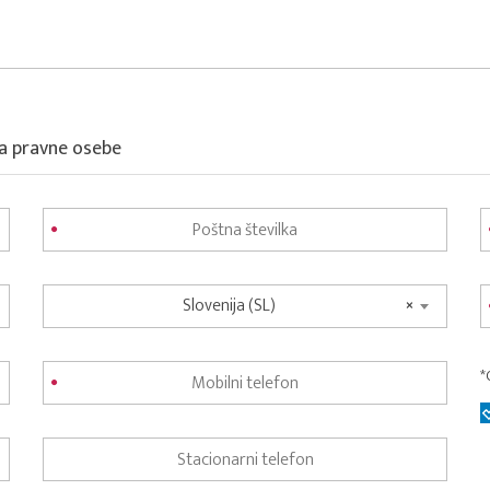
za pravne osebe
Slovenija (SL)
×
*