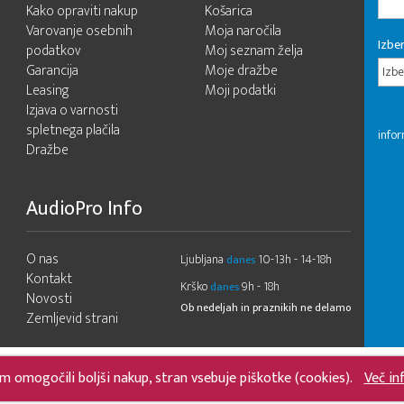
Kako opraviti nakup
Košarica
Varovanje osebnih
Moja naročila
Izber
podatkov
Moj seznam želja
Garancija
Moje dražbe
Izbe
Leasing
Moji podatki
Izjava o varnosti
spletnega plačila
infor
Dražbe
AudioPro Info
O nas
Ljubljana
10-13h - 14-18h
danes
Kontakt
Krško
9h - 18h
danes
Novosti
Ob nedeljah in praznikih ne delamo
Zemljevid strani
m omogočili boljši nakup, stran vsebuje piškotke (cookies).
Več in