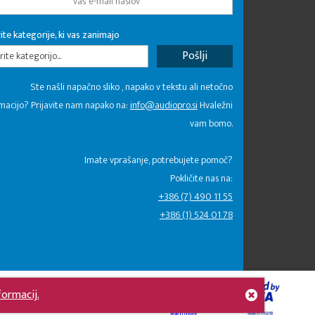
ite kategorije, ki vas zanimajo
rite kategorijo...
Ste našli napačno sliko , napako v tekstu ali netočno
macijo? Prijavite nam napako na:
info@audiopro.si
Hvaležni
vam bomo.
Imate vprašanje, potrebujete pomoč?
Pokličite nas na:
+386 (7) 490 11 55
+386 (1) 524 01 78
formacij.