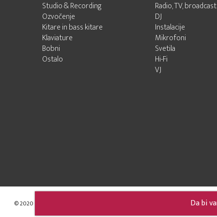
Studio & Recording
Radio, TV, broadcast
Ozvočenje
DJ
Kitare in bass kitare
Instalacije
Klaviature
Mikrofoni
Bobni
Svetila
Ostalo
Hi-Fi
VJ
Da bi va
© 2020 - 2026 Audio Pro d.o.o.
Developed by LABNET.RS