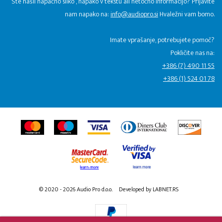
Ste našli napačno sliko , napako v tekstu ali netočno informacijo? Prijavite
nam napako na:
info@audiopro.si
Hvaležni vam bomo.
Imate vprašanje, potrebujete pomoč?
Pokličite nas na:
+386 (7) 490 11 55
+386 (1) 524 01 78
© 2020 - 2026 Audio Pro d.o.o.
Developed by LABNET.RS