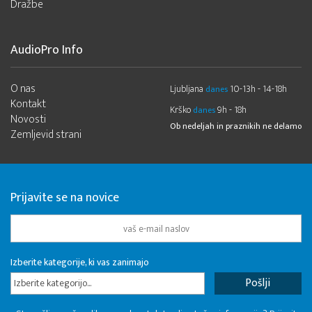
Dražbe
AudioPro Info
O nas
Ljubljana
10-13h - 14-18h
danes
Kontakt
Krško
9h - 18h
danes
Novosti
Ob nedeljah in praznikih ne delamo
Zemljevid strani
Prijavite se na novice
Izberite kategorije, ki vas zanimajo
Izberite kategorijo...