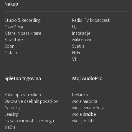
Nakup
Studio & Recording
Radio, TV, broadcast
Ozvočenje
DJ
Kitare in bass kitare
Instalacije
Klaviature
Mikrofoni
Bobni
Svetila
Ostalo
Hi-Fi
VJ
Spletna trgovina
Moj AudioPro
Kako opraviti nakup
Košarica
Varovanje osebnih podatkov
Moja naročila
Garancija
Moj seznam želja
Leasing
Moje dražbe
Izjava o varnosti spletnega
Moji podatki
plačila