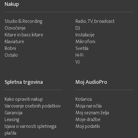
Nakup
Studio & Recording
Radio, TV, broadcast
Ozvočenje
DJ
Kitare in bass kitare
Instalacije
Klaviature
Mikrofoni
Bobni
Svetila
Ostalo
Hi-Fi
VJ
Spletna trgovina
Moj AudioPro
Kako opraviti nakup
Košarica
Varovanje osebnih podatkov
Moja naročila
Garancija
Moj seznam želja
Leasing
Moje dražbe
Izjava o varnosti spletnega
Moji podatki
plačila