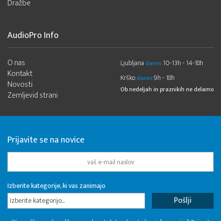
Dražbe
AudioPro Info
O nas
Ljubljana
10-13h - 14-18h
danes
Kontakt
Krško
9h - 18h
danes
Novosti
Ob nedeljah in praznikih ne delamo
Zemljevid strani
Prijavite se na novice
Izberite kategorije, ki vas zanimajo
Izberite kategorijo...