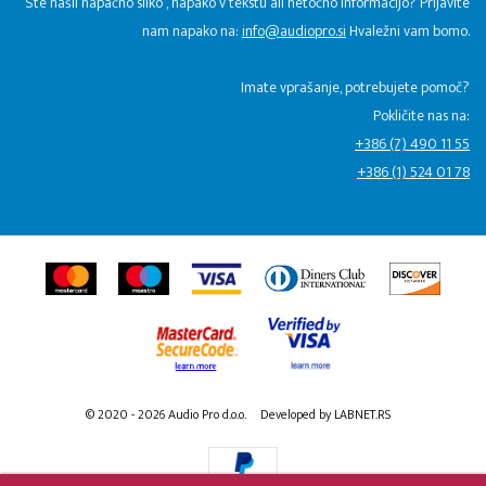
Ste našli napačno sliko , napako v tekstu ali netočno informacijo? Prijavite
nam napako na:
info@audiopro.si
Hvaležni vam bomo.
Imate vprašanje, potrebujete pomoč?
Pokličite nas na:
+386 (7) 490 11 55
+386 (1) 524 01 78
© 2020 - 2026 Audio Pro d.o.o.
Developed by LABNET.RS