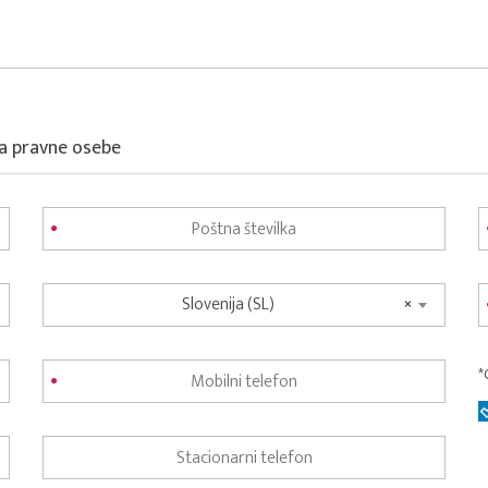
za pravne osebe
Slovenija (SL)
×
*