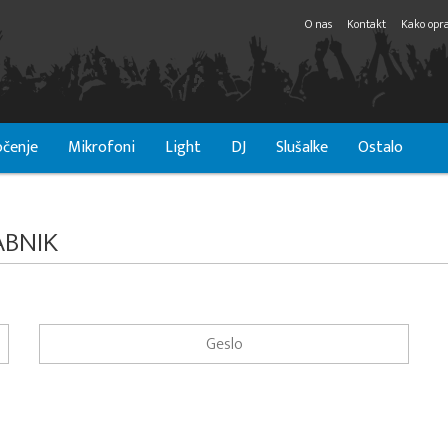
O nas
Kontakt
Kako opra
čenje
Mikrofoni
Light
DJ
Slušalke
Ostalo
ABNIK