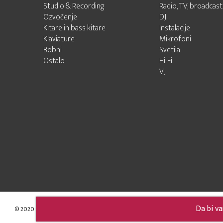
Studio & Recording
Radio, TV, broadcast
Ozvočenje
DJ
Kitare in bass kitare
Instalacije
Klaviature
Mikrofoni
Bobni
Svetila
Ostalo
Hi-Fi
VJ
Da bi va
© 2020 - 2026 Audio Pro d.o.o.
Developed by LABNET.RS