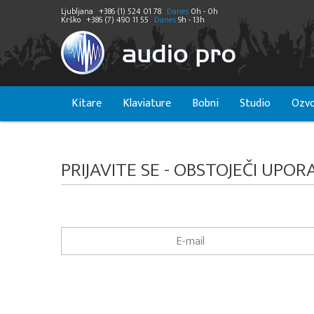
Ljubljana
+386 (1) 524 01 78
Danes
0h - 0h
Krško
+386 (7) 490 11 55
Danes
9h - 13h
Kitare
Klaviature
Bobni
Studio
Ozvo
PRIJAVITE SE - OBSTOJEČI UPOR