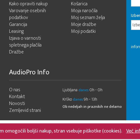
Kako opraviti nakup
Košarica
Varovanje osebnih
Moja naročila
Izber
podatkov
Moj seznam želja
Garancija
Moje dražbe
Izbe
Leasing
Moji podatki
Izjava o varnosti
spletnega plačila
infor
Dražbe
AudioPro Info
O nas
Ljubljana
0h - 0h
danes
Kontakt
Krško
9h - 13h
danes
Novosti
Ob nedeljah in praznikih ne delamo
Zemljevid strani
m omogočili boljši nakup, stran vsebuje piškotke (cookies).
Več in