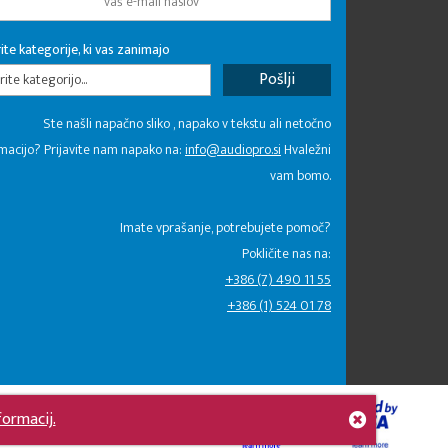
ite kategorije, ki vas zanimajo
rite kategorijo...
Ste našli napačno sliko , napako v tekstu ali netočno
macijo? Prijavite nam napako na:
info@audiopro.si
Hvaležni
vam bomo.
Imate vprašanje, potrebujete pomoč?
Pokličite nas na:
+386 (7) 490 11 55
+386 (1) 524 01 78
formacij.