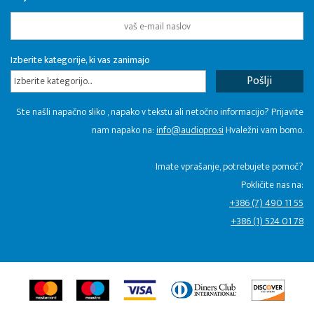
Izberite kategorije, ki vas zanimajo
Izberite kategorijo...
Ste našli napačno sliko , napako v tekstu ali netočno informacijo? Prijavite
nam napako na:
info@audiopro.si
Hvaležni vam bomo.
Imate vprašanje, potrebujete pomoč?
Pokličite nas na:
+386 (7) 490 11 55
+386 (1) 524 01 78