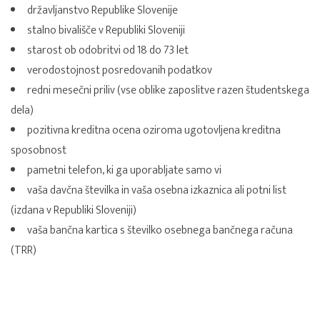
državljanstvo Republike Slovenije
stalno bivališče v Republiki Sloveniji
starost ob odobritvi od 18 do 73 let
verodostojnost posredovanih podatkov
redni mesečni priliv (vse oblike zaposlitve razen študentskega
dela)
pozitivna kreditna ocena oziroma ugotovljena kreditna
sposobnost
pametni telefon, ki ga uporabljate samo vi
vaša davčna številka in vaša osebna izkaznica ali potni list
(izdana v Republiki Sloveniji)
vaša bančna kartica s številko osebnega bančnega računa
(TRR)