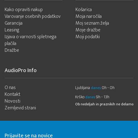
Kako opraviti nakup
Košarica
Varovanje osebnih podatkov
Moja naročila
Garancija
Moj seznam želja
Leasing
Moje dražbe
Izjava o varnosti spletnega
Moji podatki
plačila
Dražbe
AudioPro Info
O nas
Ljubljana
0h - 0h
danes
Kontakt
Krško
9h - 13h
danes
Novosti
Ob nedeljah in praznikih ne delamo
Zemljevid strani
Prijavite se na novice