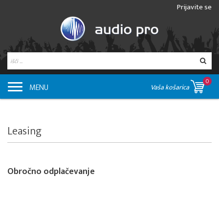
Prijavite se
0
MENU
Vaša košarica
Leasing
Obročno odplačevanje