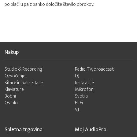
po plačilu pa z banko določite število obrokov.
Nakup
Studio & Recording
Radio, TV, broadcast
Ozvočenje
DJ
Kitare in bass kitare
Instalacije
Klaviature
Mikrofoni
Bobni
Svetila
Ostalo
Hi-Fi
VJ
Spletna trgovina
Moj AudioPro