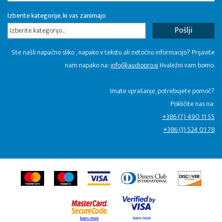
Izberite kategorije, ki vas zanimajo
Izberite kategorijo...
Ste našli napačno sliko , napako v tekstu ali netočno informacijo? Prijavite
nam napako na:
info@audiopro.si
Hvaležni vam bomo.
Imate vprašanje, potrebujete pomoč?
Pokličite nas na:
+386 (7) 490 11 55
+386 (1) 524 01 78