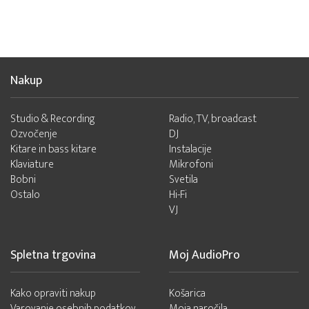
Nakup
Studio & Recording
Radio, TV, broadcast
Ozvočenje
DJ
Kitare in bass kitare
Instalacije
Klaviature
Mikrofoni
Bobni
Svetila
Ostalo
Hi-Fi
VJ
Spletna trgovina
Moj AudioPro
Kako opraviti nakup
Košarica
Varovanje osebnih podatkov
Moja naročila