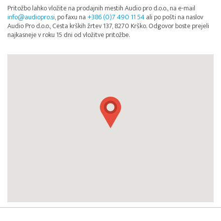
Pritožbo lahko vložite na prodajnih mestih Audio pro d.o.o., na e-mail
info@audiopro.si
, po faxu na
+386 (0)7 490 11 54
ali po pošti na naslov
Audio Pro d.o.o., Cesta krških žrtev 137, 8270 Krško. Odgovor boste prejeli
najkasneje v roku 15 dni od vložitve pritožbe.