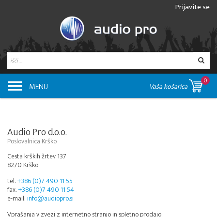
Prijavite se
0
MENU
Vaša košarica
Audio Pro d.o.o.
Poslovalnica Krško
Cesta krških žrtev 137
8270 Krško
tel.
+386 (0)7 490 11 55
fax.
+386 (0)7 490 11 54
e-mail:
info@audiopro.si
Vprašanja v zvezi z internetno stranjo in spletno prodajo: