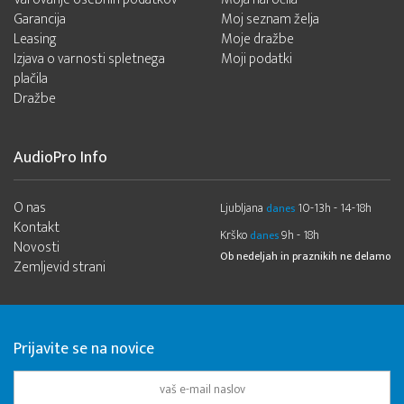
Garancija
Moj seznam želja
Leasing
Moje dražbe
Izjava o varnosti spletnega
Moji podatki
plačila
Dražbe
AudioPro Info
O nas
Ljubljana
10-13h - 14-18h
danes
Kontakt
Krško
9h - 18h
danes
Novosti
Ob nedeljah in praznikih ne delamo
Zemljevid strani
Prijavite se na novice