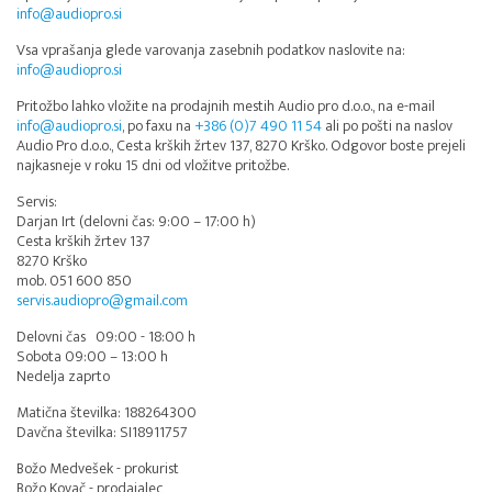
info@audiopro.si
Vsa vprašanja glede varovanja zasebnih podatkov naslovite na:
info@audiopro.si
Pritožbo lahko vložite na prodajnih mestih Audio pro d.o.o., na e-mail
info@audiopro.si
, po faxu na
+386 (0)7 490 11 54
ali po pošti na naslov
Audio Pro d.o.o., Cesta krških žrtev 137, 8270 Krško. Odgovor boste prejeli
najkasneje v roku 15 dni od vložitve pritožbe.
Servis:
Darjan Irt (delovni čas: 9:00 – 17:00 h)
Cesta krških žrtev 137
8270 Krško
mob. 051 600 850
servis.audiopro@gmail.com
Delovni čas 09:00 - 18:00 h
Sobota 09:00 – 13:00 h
Nedelja zaprto
Matična številka: 188264300
Davčna številka: SI18911757
Božo Medvešek - prokurist
Božo Kovač - prodajalec