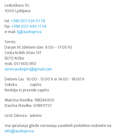
Leskoškova 10,
1000 Ljubljana
tel.
+386 (0)1 524 01 78
fax.
+386 (0)7 490 11 54
e-mail:
lj@audiopro.si
Servis:
Darjan Irt (delovni dan: 9:00 – 17:00 h)
Cesta krških žrtev 137
8270 Krško
mob. 051 600 850
servis.audiopro@gmail.com
Delovni čas 10:00 - 13:00 h in 14:00 - 18:00 h
Sobota zaprto
Nedelja in prazniki zaprto
Matična številka: 188264300
Davčna številka: SI18911757
Uroš Obreza - sistemi
Vsa vprašanja glede varovanja zasebnih podatkov naslovite na:
info@audiopro.si