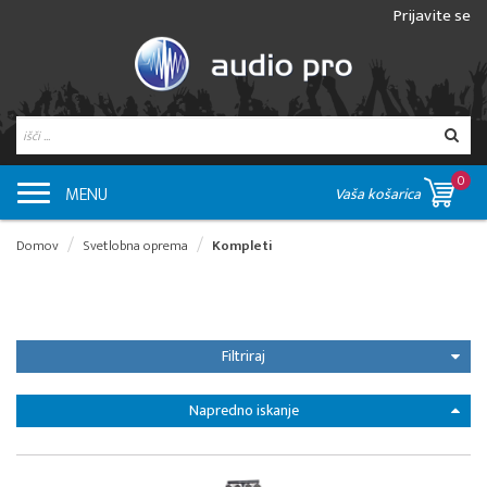
Prijavite se
0
MENU
Vaša košarica
Domov
Svetlobna oprema
Kompleti
Filtriraj
Napredno iskanje