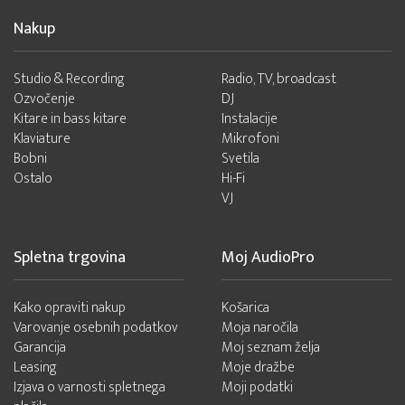
Nakup
Studio & Recording
Radio, TV, broadcast
Ozvočenje
DJ
Kitare in bass kitare
Instalacije
Klaviature
Mikrofoni
Bobni
Svetila
Ostalo
Hi-Fi
VJ
Spletna trgovina
Moj AudioPro
Kako opraviti nakup
Košarica
Varovanje osebnih podatkov
Moja naročila
Garancija
Moj seznam želja
Leasing
Moje dražbe
Izjava o varnosti spletnega
Moji podatki