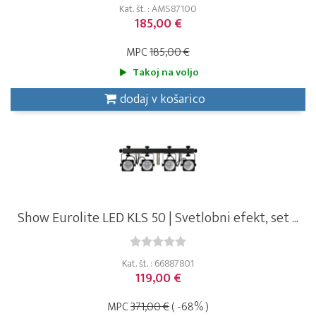
Kat. št. : AMS87100
185,00 €
MPC
185,00 €
Takoj na voljo
dodaj v košarico
Show Eurolite LED KLS 50 | Svetlobni efekt, set ...
Kat. št. : 66887801
119,00 €
MPC
371,00 €
( -68% )