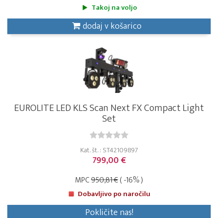
Takoj na voljo
dodaj v košarico
EUROLITE LED KLS Scan Next FX Compact Light
Set
Kat. št. : ST42109897
799,00 €
MPC
950,81 €
( -16% )
Dobavljivo po naročilu
Pokličite nas!