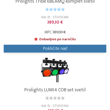
Prolights Tribe 6BEAMQ komplet svetil
Kat. št. : ST000384
389,10 €
MPC
389,10 €
Dobavljivo po naročilu
Pokličite nas!
Prolights LUMI4 COB set svetil
Kat. št. : ST000364