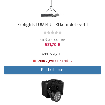
Prolights LUMI4 UTRI komplet svetil
Kat. št. : ST000365
581,70 €
MPC
581,70 €
Dobavljivo po naročilu
Pokličite nas!