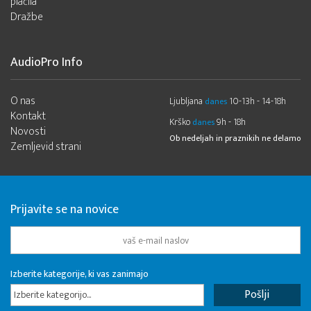
plačila
Dražbe
AudioPro Info
O nas
Ljubljana
10-13h - 14-18h
danes
Kontakt
Krško
9h - 18h
danes
Novosti
Ob nedeljah in praznikih ne delamo
Zemljevid strani
Prijavite se na novice
Izberite kategorije, ki vas zanimajo
Izberite kategorijo...