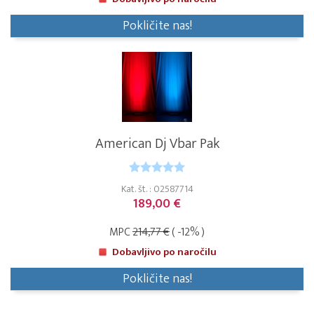
Pokličite nas!
American Dj Vbar Pak
Kat. št. : 02587714
189,00 €
MPC
214,77 €
( -12% )
Dobavljivo po naročilu
Pokličite nas!