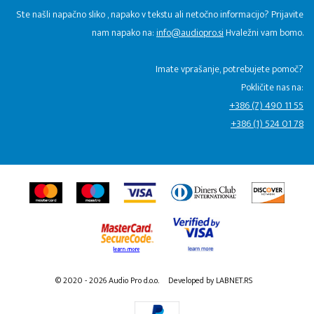
Ste našli napačno sliko , napako v tekstu ali netočno informacijo? Prijavite
nam napako na:
info@audiopro.si
Hvaležni vam bomo.
Imate vprašanje, potrebujete pomoč?
Pokličite nas na:
+386 (7) 490 11 55
+386 (1) 524 01 78
© 2020 - 2026 Audio Pro d.o.o.
Developed by LABNET.RS