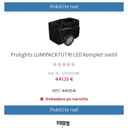
Pokličite nas!
Prolights LUMIPACK7UTRI LED komplet svetil
Kat. št. : ST000385
441,15 €
MPC
441,15 €
Dobavljivo po naročilu
Pokličite nas!