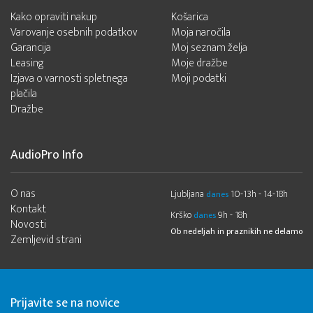
Kako opraviti nakup
Košarica
Varovanje osebnih podatkov
Moja naročila
Garancija
Moj seznam želja
Leasing
Moje dražbe
Izjava o varnosti spletnega
Moji podatki
plačila
Dražbe
AudioPro Info
O nas
Ljubljana
10-13h - 14-18h
danes
Kontakt
Krško
9h - 18h
danes
Novosti
Ob nedeljah in praznikih ne delamo
Zemljevid strani
Prijavite se na novice