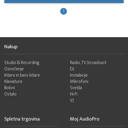
1
Nakup
Studio & Recording
Radio, TV, broadcast
Ozvočenje
DJ
Kitare in bass kitare
Instalacije
Klaviature
Mikrofoni
Bobni
Svetila
Ostalo
Hi-Fi
VJ
Spletna trgovina
Moj AudioPro