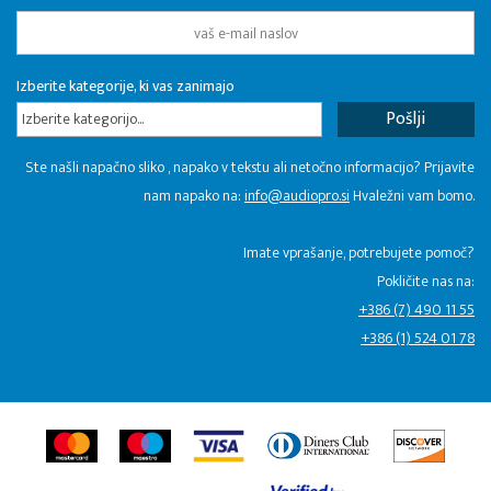
Izberite kategorije, ki vas zanimajo
Izberite kategorijo...
Ste našli napačno sliko , napako v tekstu ali netočno informacijo? Prijavite
nam napako na:
info@audiopro.si
Hvaležni vam bomo.
Imate vprašanje, potrebujete pomoč?
Pokličite nas na:
+386 (7) 490 11 55
+386 (1) 524 01 78