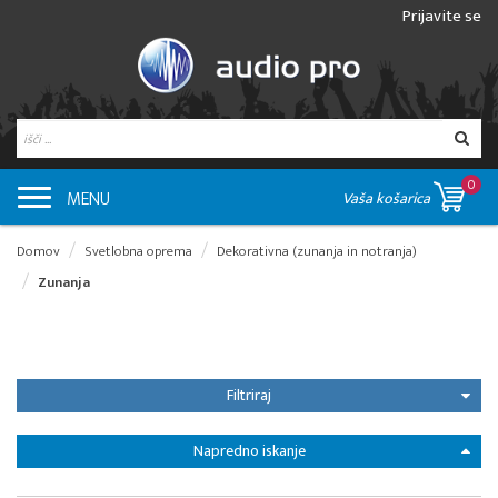
Prijavite se
0
MENU
Vaša košarica
Domov
Svetlobna oprema
Dekorativna (zunanja in notranja)
Zunanja
Filtriraj
Napredno iskanje