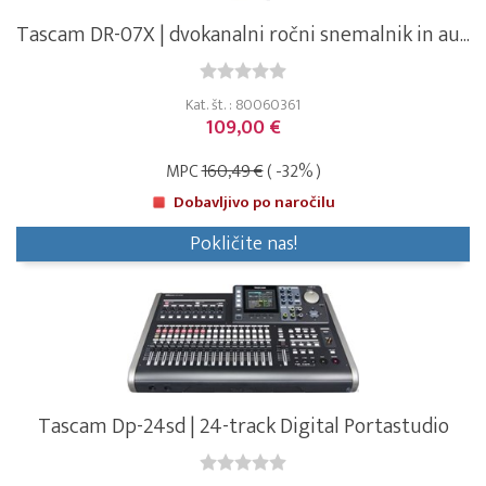
Tascam DR-07X | dvokanalni ročni snemalnik in au...
Kat. št. : 80060361
109,00 €
MPC
160,49 €
( -32% )
Dobavljivo po naročilu
Pokličite nas!
Tascam Dp-24sd | 24-track Digital Portastudio