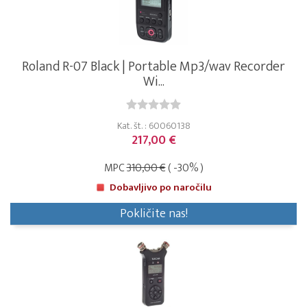
Roland R-07 Black | Portable Mp3/wav Recorder
Wi...
Kat. št. : 60060138
217,00 €
MPC
310,00 €
( -30% )
Dobavljivo po naročilu
Pokličite nas!