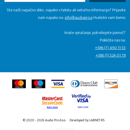
Ste našli napačno sliko , napako v tekstu ali netočno informacijo? Prijavite
nam napako na:
info@audiopro.si
Hvaležni vam bomo.
Imate vprašanje, potrebujete pomoč?
Pokličite nas na:
+386 (7) 490 11 55
+386 (1) 524 01 78
© 2020 - 2026 Audio Pro d.o.o.
Developed by LABNET.RS