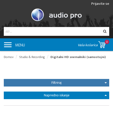
Prijavite se
0
MENU
Vaša košarica
Domov
Studio & Recording
Digitalni HD snemalniki (samostojni)
Filtriraj
Napredno iskanje