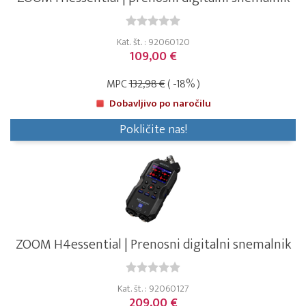
Kat. št. : 92060120
109,00 €
MPC
132,98 €
( -18% )
Dobavljivo po naročilu
Pokličite nas!
ZOOM H4essential | Prenosni digitalni snemalnik
Kat. št. : 92060127
209,00 €