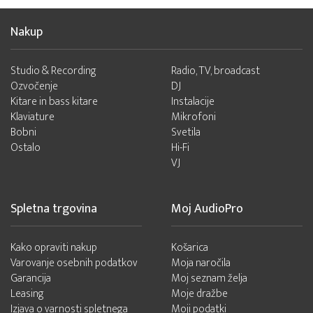
Nakup
Studio & Recording
Radio, TV, broadcast
Ozvočenje
DJ
Kitare in bass kitare
Instalacije
Klaviature
Mikrofoni
Bobni
Svetila
Ostalo
Hi-Fi
VJ
Spletna trgovina
Moj AudioPro
Kako opraviti nakup
Košarica
Varovanje osebnih podatkov
Moja naročila
Garancija
Moj seznam želja
Leasing
Moje dražbe
Izjava o varnosti spletnega
Moji podatki