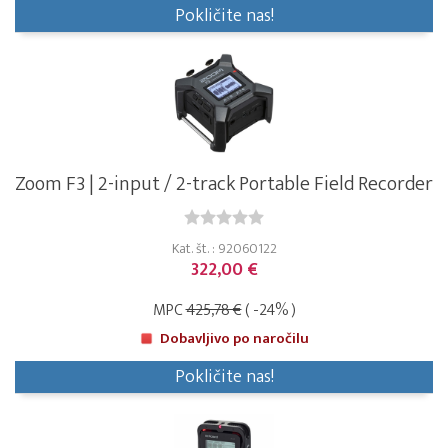
Pokličite nas!
Zoom F3 | 2-input / 2-track Portable Field Recorder
Kat. št. : 92060122
322,00 €
MPC
425,78 €
( -24% )
Dobavljivo po naročilu
Pokličite nas!