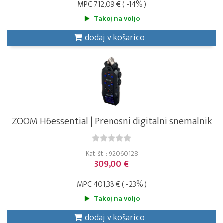
MPC
712,09 €
( -14% )
Takoj na voljo
dodaj v košarico
ZOOM H6essential | Prenosni digitalni snemalnik
Kat. št. : 92060128
309,00 €
MPC
401,38 €
( -23% )
Takoj na voljo
dodaj v košarico