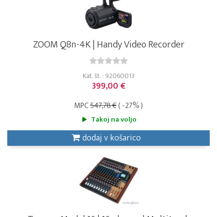
ZOOM Q8n-4K | Handy Video Recorder
Kat. št. : 92060013
399,00 €
MPC
547,78 €
( -27% )
Takoj na voljo
dodaj v košarico