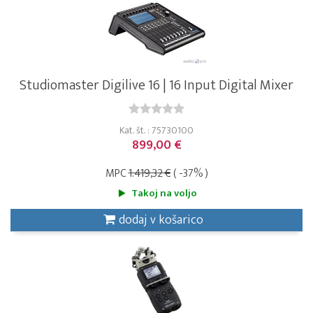
Studiomaster Digilive 16 | 16 Input Digital Mixer
Kat. št. : 75730100
899,00 €
MPC
1.419,32 €
( -37% )
Takoj na voljo
dodaj v košarico