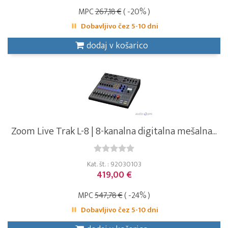
MPC
267,18 €
( -20% )
Dobavljivo čez 5-10 dni
dodaj v košarico
Zoom Live Trak L-8 | 8-kanalna digitalna mešalna...
Kat. št. : 92030103
419,00 €
MPC
547,78 €
( -24% )
Dobavljivo čez 5-10 dni