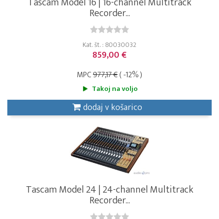
Tascam Model 16 | 16-channel Multitrack
Recorder...
Kat. št. : 80030032
859,00 €
MPC
977,17 €
( -12% )
Takoj na voljo
dodaj v košarico
Tascam Model 24 | 24-channel Multitrack
Recorder...