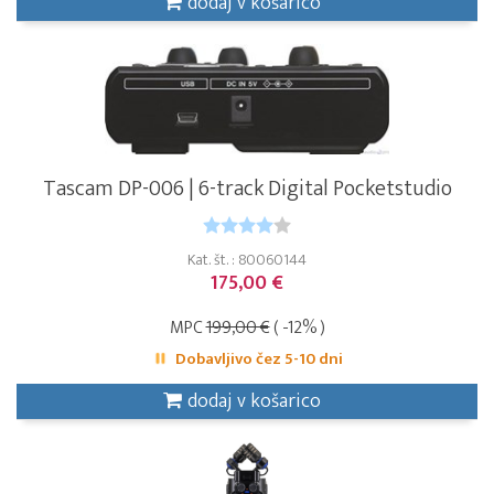
dodaj v košarico
Tascam DP-006 | 6-track Digital Pocketstudio
Kat. št. : 80060144
175,00 €
MPC
199,00 €
( -12% )
Dobavljivo čez 5-10 dni
dodaj v košarico