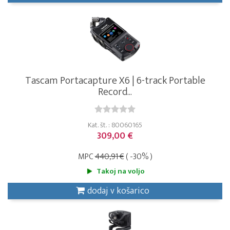
Tascam Portacapture X6 | 6-track Portable
Record...
Kat. št. : 80060165
309,00 €
MPC
440,91 €
( -30% )
Takoj na voljo
dodaj v košarico