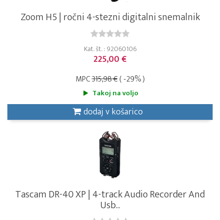
Zoom H5 | ročni 4-stezni digitalni snemalnik
Kat. št. : 92060106
225,00 €
MPC
315,98 €
( -29% )
Takoj na voljo
dodaj v košarico
Tascam DR-40 XP | 4-track Audio Recorder And
Usb...