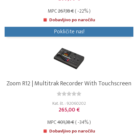
MPC
267,18 €
( -22% )
Dobavljivo po naročilu
Pokličite nas!
Zoom R12 | Multitrak Recorder With Touchscreen
Kat. št. : 92060202
265,00 €
MPC
401,38 €
( -34% )
Dobavljivo po naročilu