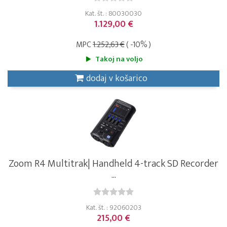
Kat. št. : 80030030
1.129,00 €
MPC
1.252,63 €
( -10% )
Takoj na voljo
dodaj v košarico
Zoom R4 Multitrak| Handheld 4-track SD Recorder
...
Kat. št. : 92060203
215,00 €