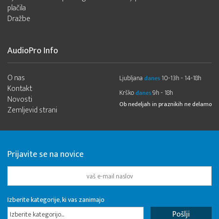
plačila
Dražbe
AudioPro Info
O nas
Ljubljana
10-13h - 14-18h
danes
Kontakt
Krško
9h - 18h
danes
Novosti
Ob nedeljah in praznikih ne delamo
Zemljevid strani
Prijavite se na novice
Izberite kategorije, ki vas zanimajo
Izberite kategorijo...