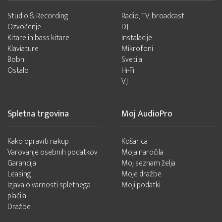
Studio & Recording
Radio, TV, broadcast
Ozvočenje
DJ
Kitare in bass kitare
Instalacije
Klaviature
Mikrofoni
Bobni
Svetila
Ostalo
Hi-Fi
VJ
Spletna trgovina
Moj AudioPro
Kako opraviti nakup
Košarica
Varovanje osebnih podatkov
Moja naročila
Garancija
Moj seznam želja
Leasing
Moje dražbe
Izjava o varnosti spletnega
Moji podatki
plačila
Dražbe