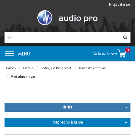
Prijavite se
0
MENU
Vaša košarica
Domov
Ostalo
Radio, TV, Broadcast
Terenska oprema
Mešalne mize
Filtriraj
Napredno iskanje