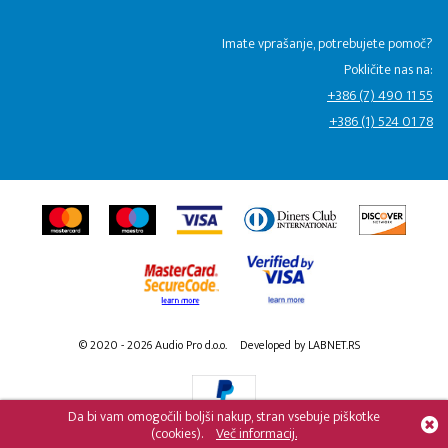
Imate vprašanje, potrebujete pomoč?
Pokličite nas na:
+386 (7) 490 11 55
+386 (1) 524 01 78
© 2020 - 2026 Audio Pro d.o.o.
Developed by LABNET.RS
Da bi vam omogočili boljši nakup, stran vsebuje piškotke
(cookies).
Več informacij.