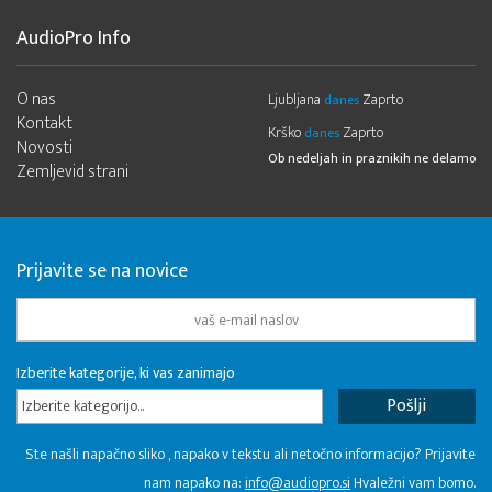
AudioPro Info
O nas
Ljubljana
Zaprto
danes
Kontakt
Krško
Zaprto
danes
Novosti
Ob nedeljah in praznikih ne delamo
Zemljevid strani
Prijavite se na novice
Izberite kategorije, ki vas zanimajo
Izberite kategorijo...
Ste našli napačno sliko , napako v tekstu ali netočno informacijo? Prijavite
nam napako na:
info@audiopro.si
Hvaležni vam bomo.