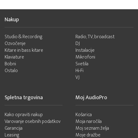
Nakup
Studio & Recording
Radio, TV, broadcast
Ozvočenje
DJ
Kitare in bass kitare
Instalacije
Klaviature
Mikrofoni
Bobni
Svetila
Ostalo
Hi-Fi
VJ
Spletna trgovina
Moj AudioPro
Kako opraviti nakup
Košarica
Varovanje osebnih podatkov
Moja naročila
Garancija
Moj seznam želja
Leasing
Moje dražbe