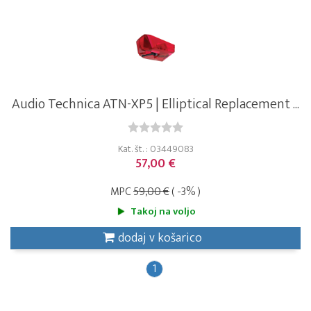
Audio Technica ATN-XP5 | Elliptical Replacement ...
Kat. št. : 03449083
57,00 €
MPC
59,00 €
( -3% )
Takoj na voljo
dodaj v košarico
1