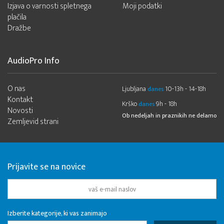
Izjava o varnosti spletnega
Moji podatki
plačila
Dražbe
AudioPro Info
O nas
Ljubljana
10-13h - 14-18h
danes
Kontakt
Krško
9h - 18h
danes
Novosti
Ob nedeljah in praznikih ne delamo
Zemljevid strani
Prijavite se na novice
Izberite kategorije, ki vas zanimajo