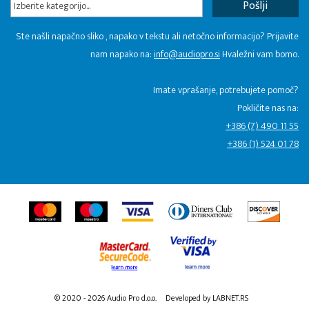
Izberite kategorijo...
Ste našli napačno sliko , napako v tekstu ali netočno informacijo? Prijavite
nam napako na:
info@audiopro.si
Hvaležni vam bomo.
Imate vprašanje, potrebujete pomoč?
Pokličite nas na:
+386 (7) 490 11 55
+386 (1) 524 01 78
© 2020 - 2026 Audio Pro d.o.o.
Developed by LABNET.RS