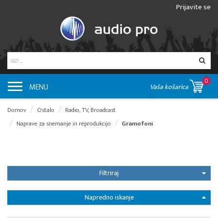
Prijavite se
0
MENU
Vaša košarica
Domov
Ostalo
Radio, TV, Broadcast
Naprave za snemanje in reprodukcijo
Gramofoni
Filtriraj
Napredno iskanje