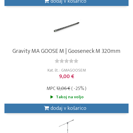
dodaj v košarico
Gravity MA GOOSE M | Gooseneck M 320mm
Kat. št. : GMAGOOSEM
9,00 €
MPC
12,06 €
( -25% )
Takoj na voljo
dodaj v košarico