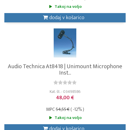
Takoj na voljo
dodaj v košarico
Audio Technica At8418 | Unimount Microphone
Inst...
Kat. št. : 03498586
48,00 €
MPC
54,55 €
( -12% )
Takoj na voljo
dodaj v košarico