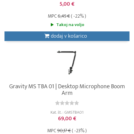
5,00 €
MPC
6,45 €
( -22% )
Takoj na voljo
dodaj v košarico
Gravity MS TBA 01 | Desktop Microphone Boom
Arm
Kat. št. : GMSTBA01
69,00 €
MPC
90,17 €
( -23% )