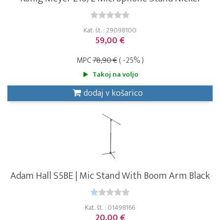
Kat. št. : 29098100
59,00 €
MPC
78,90 €
( -25% )
Takoj na voljo
dodaj v košarico
Adam Hall S5BE | Mic Stand With Boom Arm Black
Kat. št. : 01498166
20,00 €