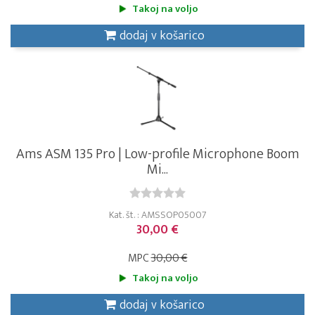
Takoj na voljo
dodaj v košarico
Ams ASM 135 Pro | Low-profile Microphone Boom
Mi...
Kat. št. : AMSSOP05007
30,00 €
MPC
30,00 €
Takoj na voljo
dodaj v košarico