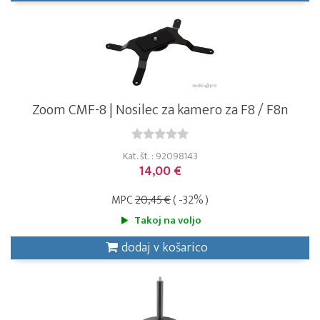
Zoom CMF-8 | Nosilec za kamero za F8 / F8n
Kat. št. : 92098143
14,00 €
MPC
20,45 €
( -32% )
Takoj na voljo
dodaj v košarico