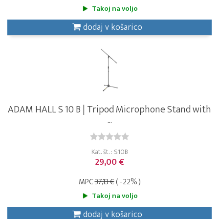
Takoj na voljo
dodaj v košarico
ADAM HALL S 10 B | Tripod Microphone Stand with
...
Kat. št. : S10B
29,00 €
MPC
37,13 €
( -22% )
Takoj na voljo
dodaj v košarico