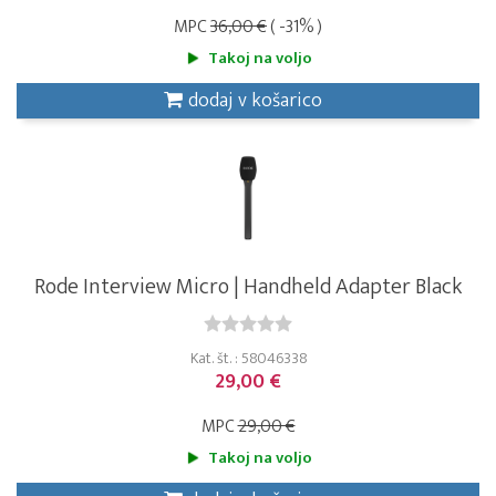
MPC
36,00 €
( -31% )
Takoj na voljo
dodaj v košarico
Rode Interview Micro | Handheld Adapter Black
Kat. št. : 58046338
29,00 €
MPC
29,00 €
Takoj na voljo