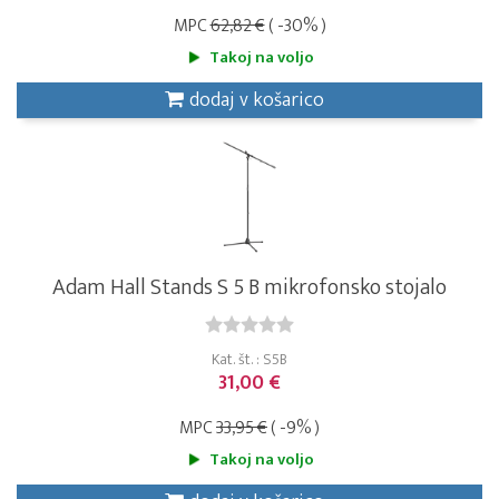
MPC
62,82 €
( -30% )
Takoj na voljo
dodaj v košarico
Adam Hall Stands S 5 B mikrofonsko stojalo
Kat. št. : S5B
31,00 €
MPC
33,95 €
( -9% )
Takoj na voljo