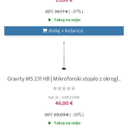
25,00 €
MPC
39,77 €
( -37% )
Takoj na voljo
dodaj v košarico
Gravity MS 231 HB | Mikrofonski stojalo z okrogl...
Kat. št. : GMS231HB
46,00 €
MPC
69,09 €
( -33% )
Takoj na voljo