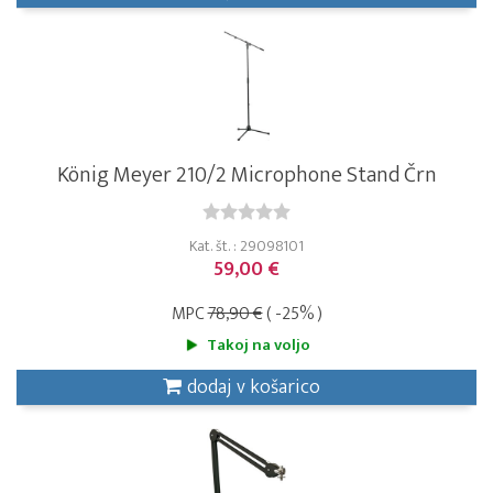
König Meyer 210/2 Microphone Stand Črn
Kat. št. : 29098101
59,00 €
MPC
78,90 €
( -25% )
Takoj na voljo
dodaj v košarico