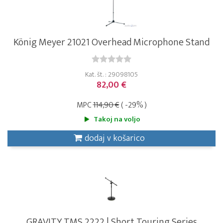
König Meyer 21021 Overhead Microphone Stand
Kat. št. : 29098105
82,00 €
MPC
114,90 €
( -29% )
Takoj na voljo
dodaj v košarico
GRAVITY TMS 2222 | Short Touring Series