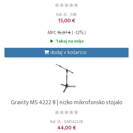
Kat. št. : S8B
15,00 €
MPC
16,97 €
( -12% )
Takoj na voljo
dodaj v košarico
Gravity MS 4222 B | nizko mikrofonsko stojalo
Kat. št. : GMS4222B
44,00 €