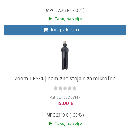
MPC
22,28 €
( -10% )
Takoj na voljo
dodaj v košarico
Zoom TPS-4 | namizno stojalo za mikrofon
Kat. št. : 92098147
15,00 €
MPC
23,19 €
( -35% )
Takoj na voljo