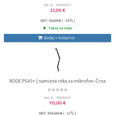
Kat. št. : GMATRAY1
22,00 €
MPC
33,09 €
( -34% )
Takoj na voljo
dodaj v košarico
RODE PSA1+ | namizna roka za mikrofon. Črna
Kat. št. : 58098251
115,00 €
MPC
170,00 €
( -32% )