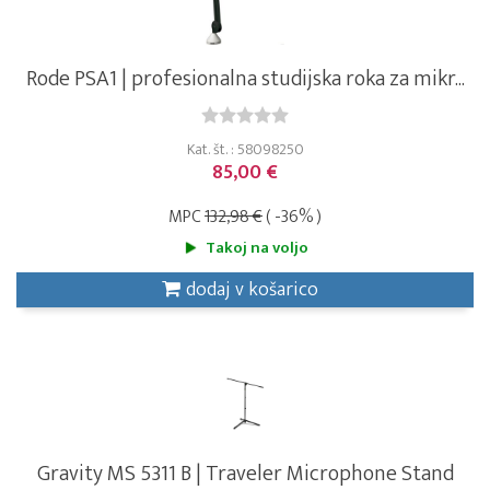
Rode PSA1 | profesionalna studijska roka za mikr...
Kat. št. : 58098250
85,00 €
MPC
132,98 €
( -36% )
Takoj na voljo
dodaj v košarico
Gravity MS 5311 B | Traveler Microphone Stand