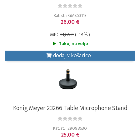
Kat. št. : GMS5311B
26,00 €
MPC
31,65 €
( -18% )
Takoj na voljo
dodaj v košarico
König Meyer 23266 Table Microphone Stand
Kat. št. : 29098630
25,00 €