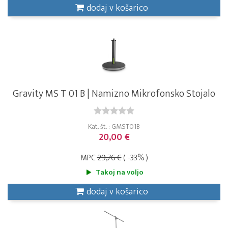
dodaj v košarico
Gravity MS T 01 B | Namizno Mikrofonsko Stojalo
Kat. št. : GMST01B
20,00 €
MPC
29,76 €
( -33% )
Takoj na voljo
dodaj v košarico