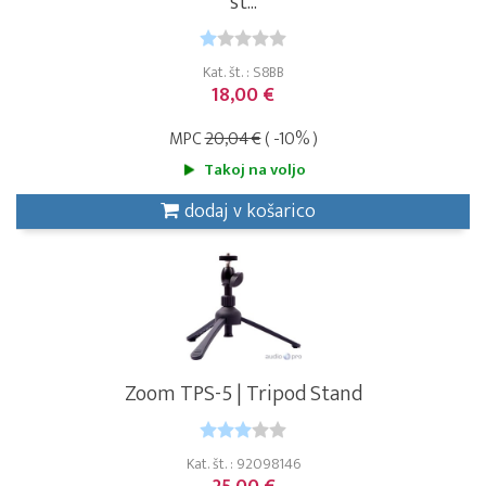
st...
Kat. št. : S8BB
18,00 €
MPC
20,04 €
( -10% )
Takoj na voljo
dodaj v košarico
Zoom TPS-5 | Tripod Stand
Kat. št. : 92098146