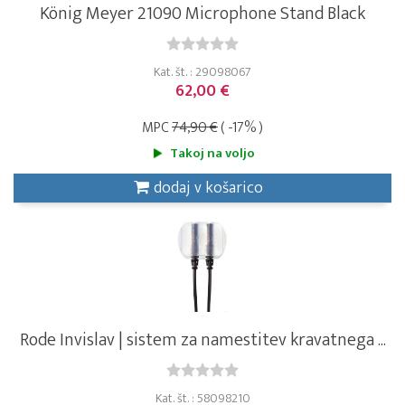
König Meyer 21090 Microphone Stand Black
Kat. št. : 29098067
62,00 €
MPC
74,90 €
( -17% )
Takoj na voljo
dodaj v košarico
Rode Invislav | sistem za namestitev kravatnega ...
Kat. št. : 58098210