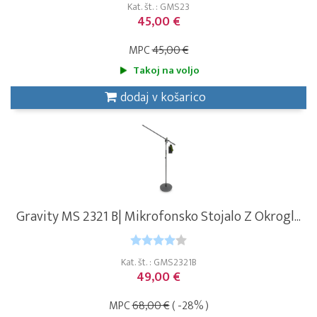
Kat. št. : GMS23
45,00 €
MPC
45,00 €
Takoj na voljo
dodaj v košarico
Gravity MS 2321 B| Mikrofonsko Stojalo Z Okrogl...
Kat. št. : GMS2321B
49,00 €
MPC
68,00 €
( -28% )