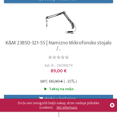
K&M 23850-321-55 | Namizno Mikrofonsko stojalo
/...
Kat. št. : 29098279
89,00 €
MPC
135,90 €
( -35% )
Takoj na voljo
dodaj v košarico
Da bi vam omogočili boljši nakup, stran vsebuje piškotke
(cookies).
Več informacij.