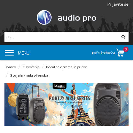
Prijavite se
0
MENU
Vaša košarica
Domov
Ozvočenje
Dodatna oprema in pribor
Stojala - mikrofonska