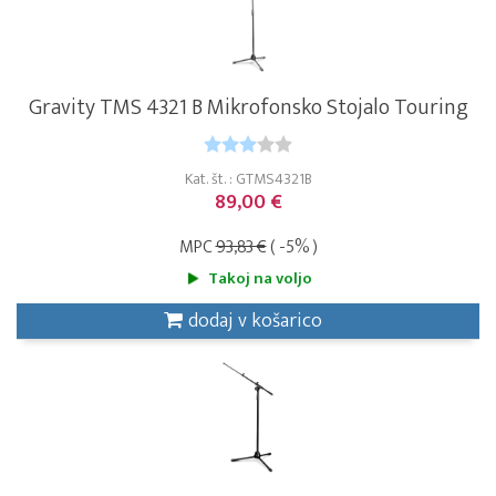
Gravity TMS 4321 B Mikrofonsko Stojalo Touring
Kat. št. : GTMS4321B
89,00 €
MPC
93,83 €
( -5% )
Takoj na voljo
dodaj v košarico