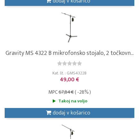
dodaj v košarico
Gravity MS 4322 B mikrofonsko stojalo, 2 točkovn...
Kat. št. : GMS4322B
49,00 €
MPC
67,84 €
( -28% )
Takoj na voljo
dodaj v košarico