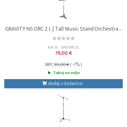
GRAVITY NS ORC 2 L | Tall Music Stand Orchestra ...
Kat. št. : GNSORC2L
79,00 €
MPC
85,00 €
( -7% )
Takoj na voljo
dodaj v košarico