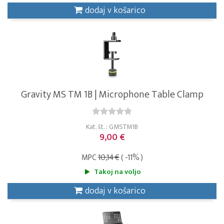
dodaj v košarico
Gravity MS TM 1B | Microphone Table Clamp
Kat. št. : GMSTM1B
9,00 €
MPC
10,14 €
( -11% )
Takoj na voljo
dodaj v košarico