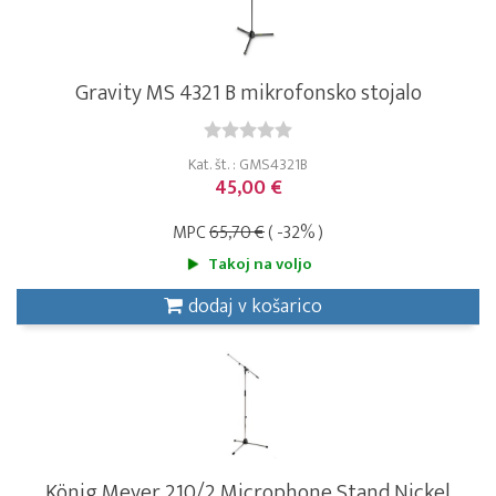
Gravity MS 4321 B mikrofonsko stojalo
Kat. št. : GMS4321B
45,00 €
MPC
65,70 €
( -32% )
Takoj na voljo
dodaj v košarico
König Meyer 210/2 Microphone Stand Nickel