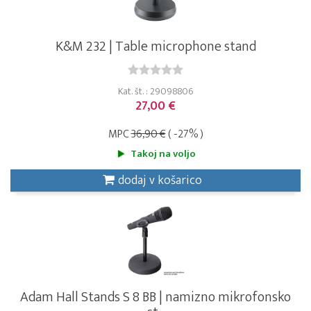
K&M 232 | Table microphone stand
Kat. št. : 29098806
27,00 €
MPC
36,90 €
( -27% )
Takoj na voljo
dodaj v košarico
Adam Hall Stands S 8 BB | namizno mikrofonsko