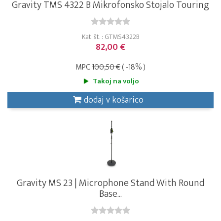
Gravity TMS 4322 B Mikrofonsko Stojalo Touring
Kat. št. : GTMS4322B
82,00 €
MPC
100,50 €
( -18% )
Takoj na voljo
dodaj v košarico
Gravity MS 23 | Microphone Stand With Round
Base...