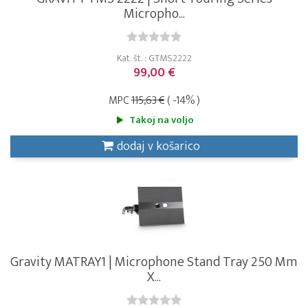
Micropho...
Kat. št. : GTMS2222
99,00 €
MPC
115,63 €
( -14% )
Takoj na voljo
dodaj v košarico
Gravity MATRAY1 | Microphone Stand Tray 250 Mm
X...