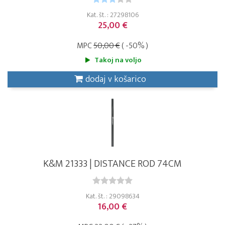
Kat. št. : 27298106
25,00 €
MPC
50,00 €
( -50% )
Takoj na voljo
dodaj v košarico
K&M 21333 | DISTANCE ROD 74CM
Kat. št. : 29098634
16,00 €