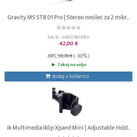
Gravity MS STB 01 Pro | Stereo nosilec za 2 mikr...
Kat. št. : GMSSTB01PRO
42,00 €
MPC
59,78 €
( -30% )
Takoj na voljo
dodaj v košarico
Ik Multimedia Iklip Xpand Mini | Adjustable Hold...