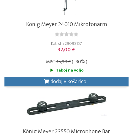
König Meyer 24010 Mikrofonarm
Kat. št. : 29098157
32,00 €
MPC
45,90 €
( -30% )
Takoj na voljo
dodaj v košarico
König Meyer 23550 Microphone Bar