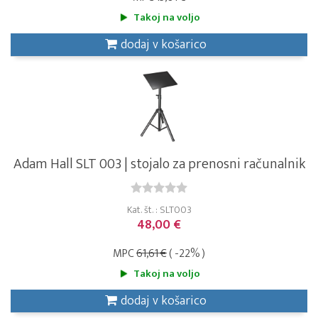
Takoj na voljo
dodaj v košarico
Adam Hall SLT 003 | stojalo za prenosni računalnik
Kat. št. : SLT003
48,00 €
MPC
61,61 €
( -22% )
Takoj na voljo
dodaj v košarico