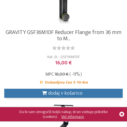
GRAVITY GSF36M10F Reducer Flange from 36 mm
to M...
Kat. št. : GSF36M10F
16,00 €
MPC
18,00 €
( -11% )
Dobavljivo čez 5-10 dni
dodaj v košarico
Da bi vam omogočili boljši nakup, stran vsebuje piškotke
(cookies).
Več informacij.