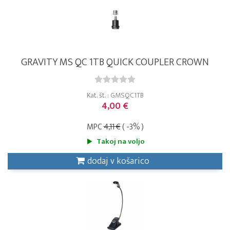
GRAVITY MS QC 1TB QUICK COUPLER CROWN
Kat. št. : GMSQC1TB
4,00 €
MPC
4,11 €
( -3% )
Takoj na voljo
dodaj v košarico