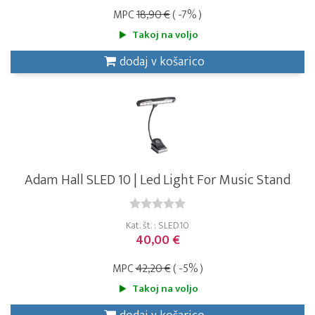
MPC
18,90 €
( -7% )
Takoj na voljo
dodaj v košarico
Adam Hall SLED 10 | Led Light For Music Stand
Kat. št. : SLED10
40,00 €
MPC
42,20 €
( -5% )
Takoj na voljo