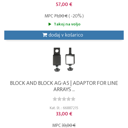
57,00 €
MPC
71,00 €
( -20% )
Takoj na voljo
dodaj v košarico
BLOCK AND BLOCK AG-A5 | ADAPTOR FOR LINE
ARRAYS ...
Kat. št. : 66887215
33,00 €
MPC
33,00 €