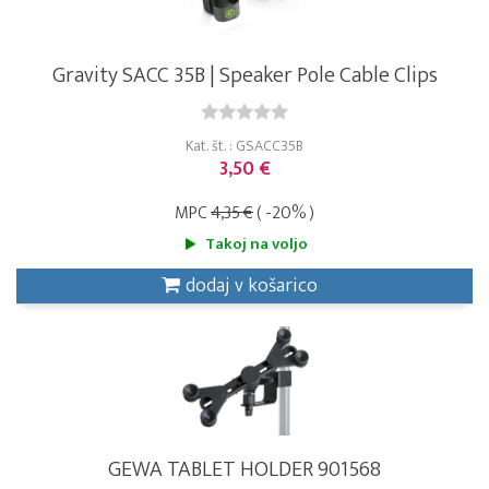
Gravity SACC 35B | Speaker Pole Cable Clips
Kat. št. : GSACC35B
3,50 €
MPC
4,35 €
( -20% )
Takoj na voljo
dodaj v košarico
GEWA TABLET HOLDER 901568