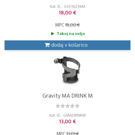
Kat. št. : GSF36Z38M
18,00 €
MPC
18,00 €
Takoj na voljo
dodaj v košarico
Gravity MA DRINK M
Kat. št. : GMADRINKM
13,00 €
MPC
13,01 €