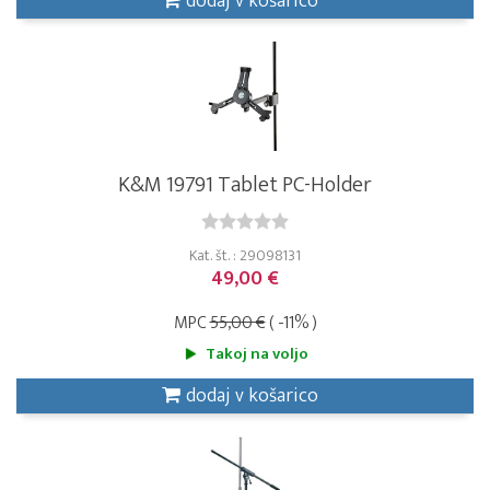
dodaj v košarico
K&M 19791 Tablet PC-Holder
Kat. št. : 29098131
49,00 €
MPC
55,00 €
( -11% )
Takoj na voljo
dodaj v košarico