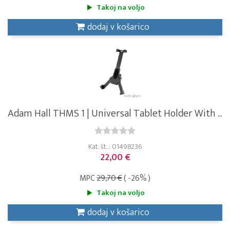
Takoj na voljo
dodaj v košarico
Adam Hall THMS 1 | Universal Tablet Holder With ...
Kat. št. : 01498236
22,00 €
MPC
29,70 €
( -26% )
Takoj na voljo
dodaj v košarico