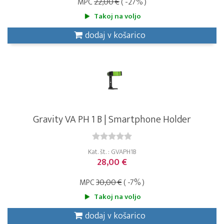
MPC
22,00 €
( -27% )
Takoj na voljo
dodaj v košarico
Gravity VA PH 1 B | Smartphone Holder
Kat. št. : GVAPH1B
28,00 €
MPC
30,00 €
( -7% )
Takoj na voljo
dodaj v košarico