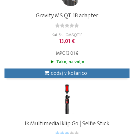
Gravity MS QT 1B adapter
Kat. št. : GMSQT1B
13,01 €
MPC
13,01 €
Takoj na voljo
dodaj v košarico
Ik Multimedia Iklip Go | Selfie Stick