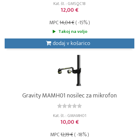
Kat. št. : GMSQC1B
12,00 €
MPC
14,04 €
( -15% )
Takoj na voljo
dodaj v košarico
Gravity MAMH01 nosilec za mikrofon
Kat. št. : GMAMH01
10,00 €
MPC
12,19 €
( -18% )