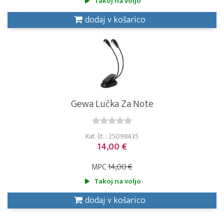
Takoj na voljo
dodaj v košarico
Gewa Lučka Za Note
Kat. št. : 25098435
14,00 €
MPC
14,00 €
Takoj na voljo
dodaj v košarico