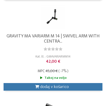
GRAVITY MA VARIARM M 14 | SWIVEL ARM WITH
CENTRA...
Kat. št. : GMAVARIARMM14
42,00 €
MPC
45,00 €
( -7% )
Takoj na voljo
dodaj v košarico