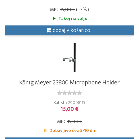
MPC
15,00 €
( -7% )
Takoj na voljo
dodaj v košarico
König Meyer 23800 Microphone Holder
Kat. št. : 29098115
15,00 €
MPC
15,00 €
Dobavljivo čez 5-10 dni