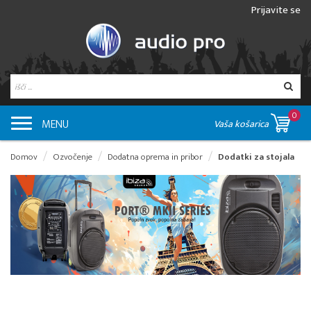
Prijavite se
0
MENU
Vaša košarica
Domov
Ozvočenje
Dodatna oprema in pribor
Dodatki za stojala