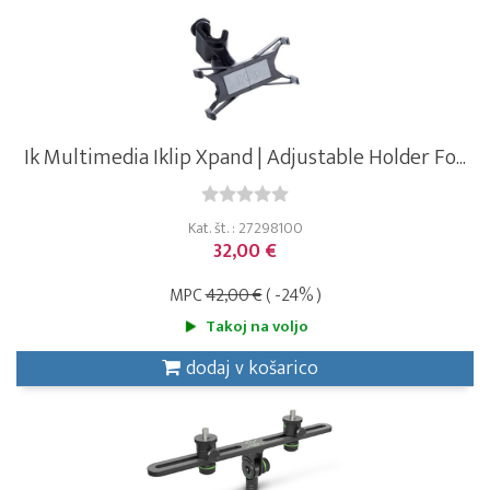
Ik Multimedia Iklip Xpand | Adjustable Holder Fo...
Kat. št. : 27298100
32,00 €
MPC
42,00 €
( -24% )
Takoj na voljo
dodaj v košarico