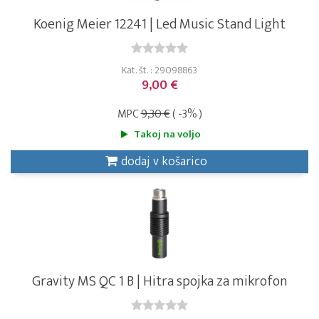
Koenig Meier 12241 | Led Music Stand Light
Kat. št. : 29098863
9,00 €
MPC
9,30 €
( -3% )
Takoj na voljo
dodaj v košarico
Gravity MS QC 1 B | Hitra spojka za mikrofon