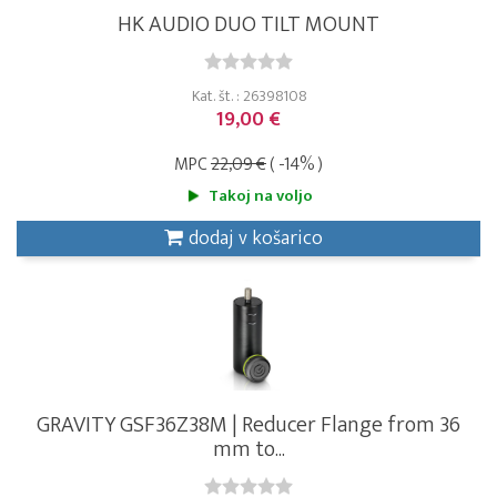
HK AUDIO DUO TILT MOUNT
Kat. št. : 26398108
19,00 €
MPC
22,09 €
( -14% )
Takoj na voljo
dodaj v košarico
GRAVITY GSF36Z38M | Reducer Flange from 36
mm to...