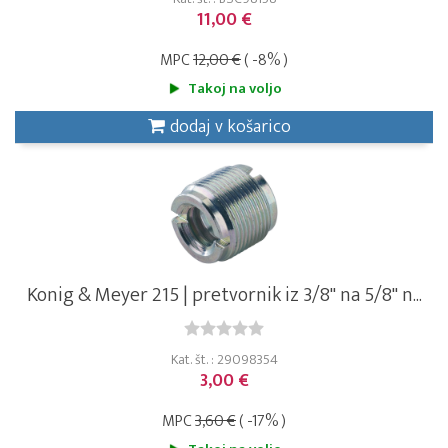
11,00 €
MPC
12,00 €
( -8% )
Takoj na voljo
dodaj v košarico
Konig & Meyer 215 | pretvornik iz 3/8" na 5/8" n...
Kat. št. : 29098354
3,00 €
MPC
3,60 €
( -17% )