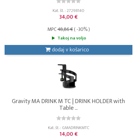
Kat. št. : 27298140
34,00 €
MPC
48,86 €
( -30% )
Takoj na voljo
dodaj v košarico
Gravity MA DRINK M TC | DRINK HOLDER with
Table ...
Kat. št. : GMADRINKMTC
14,00 €