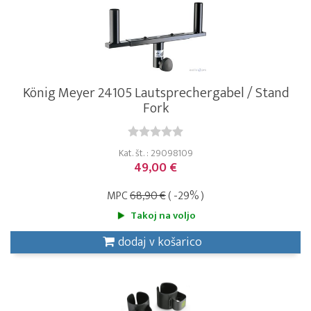
König Meyer 24105 Lautsprechergabel / Stand
Fork
Kat. št. : 29098109
49,00 €
MPC
68,90 €
( -29% )
Takoj na voljo
dodaj v košarico