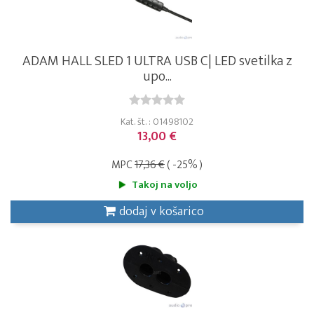
ADAM HALL SLED 1 ULTRA USB C| LED svetilka z
upo...
Kat. št. : 01498102
13,00 €
MPC
17,36 €
( -25% )
Takoj na voljo
dodaj v košarico