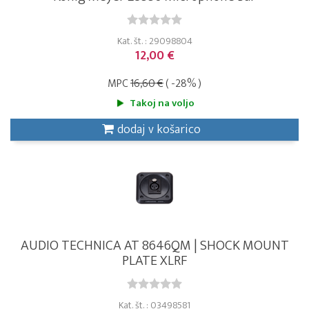
Kat. št. : 29098804
12,00 €
MPC
16,60 €
( -28% )
Takoj na voljo
dodaj v košarico
AUDIO TECHNICA AT 8646QM | SHOCK MOUNT
PLATE XLRF
Kat. št. : 03498581