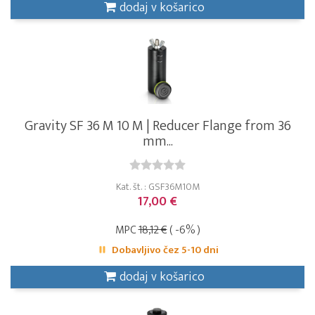
dodaj v košarico
Gravity SF 36 M 10 M | Reducer Flange from 36
mm...
Kat. št. : GSF36M10M
17,00 €
MPC
18,12 €
( -6% )
Dobavljivo čez 5-10 dni
dodaj v košarico