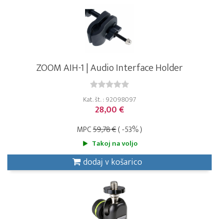
ZOOM AIH-1 | Audio Interface Holder
Kat. št. : 92098097
28,00 €
MPC
59,78 €
( -53% )
Takoj na voljo
dodaj v košarico