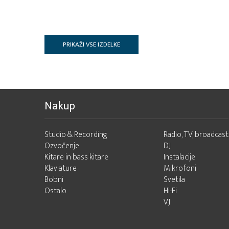
PRIKAŽI VSE IZDELKE
Nakup
Studio & Recording
Radio, TV, broadcast
Ozvočenje
DJ
Kitare in bass kitare
Instalacije
Klaviature
Mikrofoni
Bobni
Svetila
Ostalo
Hi-Fi
VJ