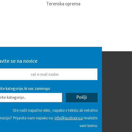
Terenska oprema
avite se na novice
ite kategorije, ki vas zanimajo
rite kategorijo...
Ste našli napačno sliko , napako v tekstu ali netočno
macijo? Prijavite nam napako na:
info@audiopro.si
Hvaležni
vam bomo.