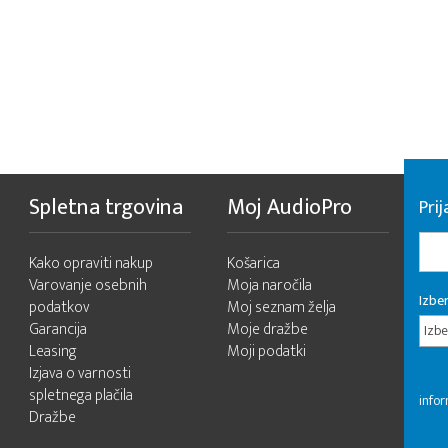
Spletna trgovina
Moj AudioPro
Prij
Kako opraviti nakup
Košarica
Varovanje osebnih
Moja naročila
Izber
podatkov
Moj seznam želja
Garancija
Moje dražbe
Izbe
Leasing
Moji podatki
Izjava o varnosti
spletnega plačila
infor
Dražbe