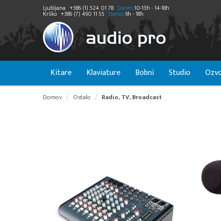
Ljubljana
+386 (1) 524 01 78
Danes
10-13h - 14-18h
Krško
+386 (7) 490 11 55
Danes
9h - 18h
Kitare
Klaviature
Bobni
Studio
Ozvo
Domov
Ostalo
Radio, TV, Broadcast