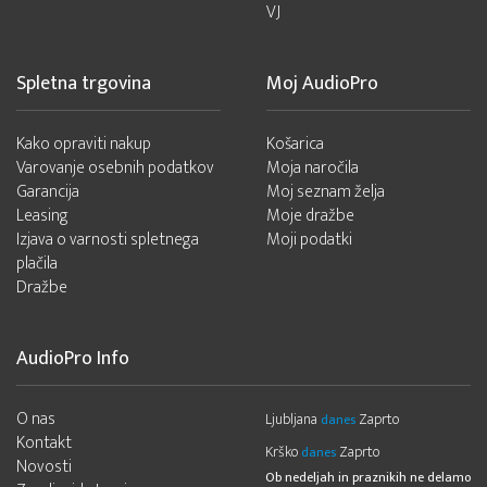
VJ
Spletna trgovina
Moj AudioPro
Kako opraviti nakup
Košarica
Varovanje osebnih podatkov
Moja naročila
Garancija
Moj seznam želja
Leasing
Moje dražbe
Izjava o varnosti spletnega
Moji podatki
plačila
Dražbe
AudioPro Info
O nas
Ljubljana
Zaprto
danes
Kontakt
Krško
Zaprto
danes
Novosti
Ob nedeljah in praznikih ne delamo