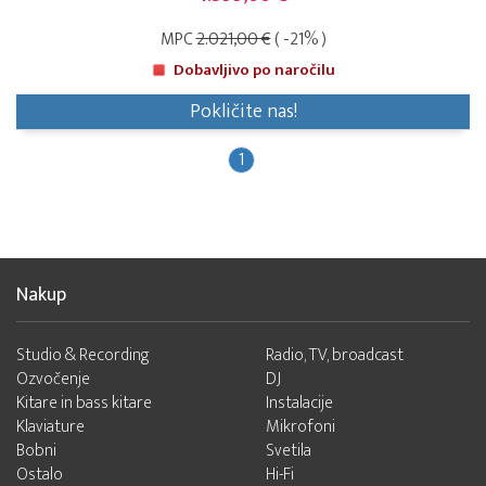
MPC
2.021,00 €
( -21% )
Dobavljivo po naročilu
Pokličite nas!
1
Nakup
Studio & Recording
Radio, TV, broadcast
Ozvočenje
DJ
Kitare in bass kitare
Instalacije
Klaviature
Mikrofoni
Bobni
Svetila
Ostalo
Hi-Fi