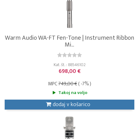
Warm Audio WA-FT Fen-Tone | Instrument Ribbon
Mi...
Kat. št. : 88546102
698,00 €
MPC
749,00 €
( -7% )
Takoj na voljo
dodaj v košarico