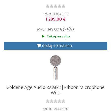
Kat. št. : 88546103
1.299,00 €
MPC
1.349,00 €
( -4% )
Takoj na voljo
dodaj v košarico
Goldene Age Audio R2 Mk2 | Ribbon Microphone
Wit...
Kat. št. : 24446130