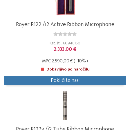
Royer R122 /i2 Active Ribbon Microphone
Kat. št. : 60946150
2.333,00 €
MPC
2.590,00 €
( -10% )
Dobavljivo po naročilu
Pokličite nas!
Royer R122v /i2 Tube Ribbon Microphone