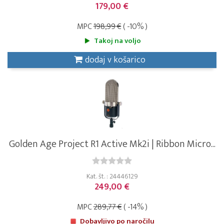
179,00 €
MPC
198,99 €
( -10% )
Takoj na voljo
dodaj v košarico
Golden Age Project R1 Active Mk2i | Ribbon Micro...
Kat. št. : 24446129
249,00 €
MPC
289,77 €
( -14% )
Dobavljivo po naročilu