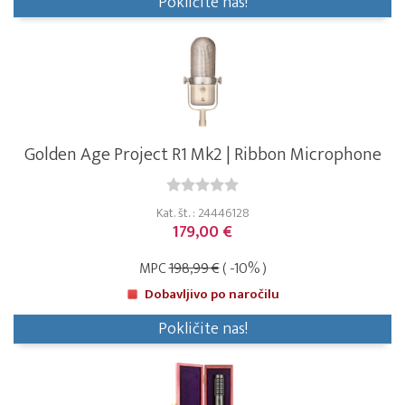
Pokličite nas!
Golden Age Project R1 Mk2 | Ribbon Microphone
Kat. št. : 24446128
179,00 €
MPC
198,99 €
( -10% )
Dobavljivo po naročilu
Pokličite nas!