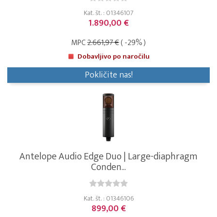
Kat. št. : 01346107
1.890,00 €
MPC
2.661,97 €
( -29% )
Dobavljivo po naročilu
Pokličite nas!
Antelope Audio Edge Duo | Large-diaphragm
Conden...
Kat. št. : 01346106
899,00 €