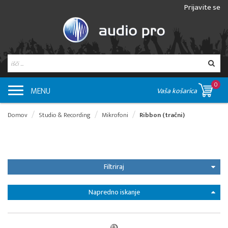
Prijavite se
0
MENU
Vaša košarica
Domov
Studio & Recording
Mikrofoni
Ribbon (tračni)
Filtriraj
Napredno iskanje