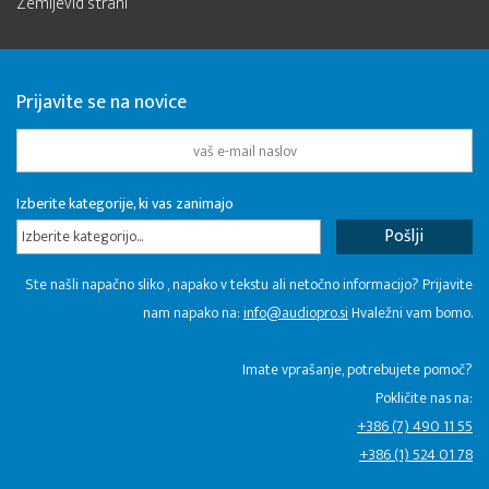
Zemljevid strani
Prijavite se na novice
Izberite kategorije, ki vas zanimajo
Izberite kategorijo...
Ste našli napačno sliko , napako v tekstu ali netočno informacijo? Prijavite
nam napako na:
info@audiopro.si
Hvaležni vam bomo.
Imate vprašanje, potrebujete pomoč?
Pokličite nas na:
+386 (7) 490 11 55
+386 (1) 524 01 78