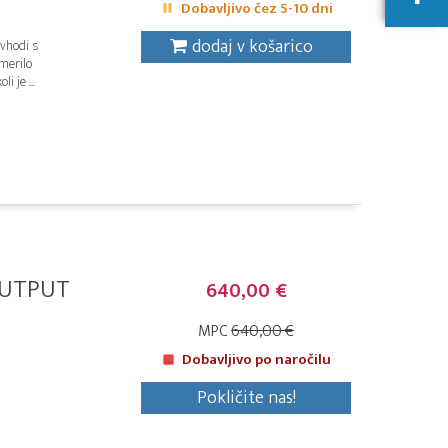
Dobavljivo čez 5-10 dni
dodaj v košarico
 vhodi s
merilo
 je ...
OUTPUT
640,00 €
MPC
640,00 €
Dobavljivo po naročilu
Pokličite nas!