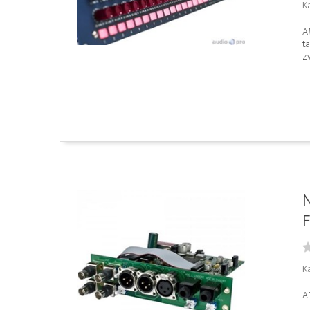
Ka
A
ta
zv
F
Ka
A