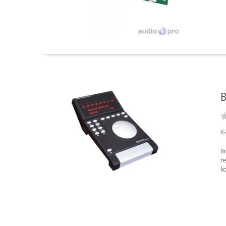
B
K
Br
re
ko