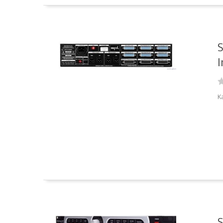
S
I
K
S