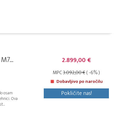
M7...
2.899,00 €
MPC
3.092,00 €
( -6% )
Dobavljivo po naročilu
Pokličite nas!
 do osam
ehnici. Ova
t...