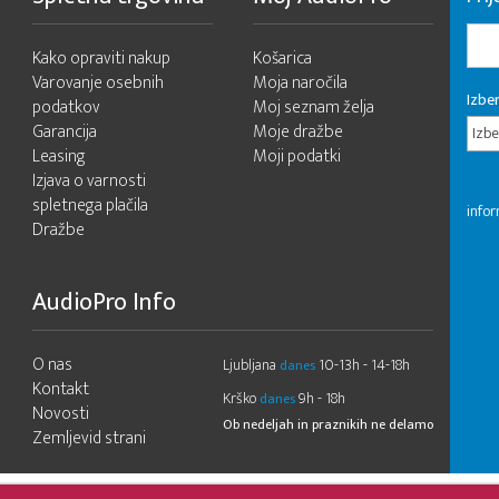
Kako opraviti nakup
Košarica
Varovanje osebnih
Moja naročila
Izber
podatkov
Moj seznam želja
Garancija
Moje dražbe
Izbe
Leasing
Moji podatki
Izjava o varnosti
spletnega plačila
infor
Dražbe
AudioPro Info
O nas
Ljubljana
10-13h - 14-18h
danes
Kontakt
Krško
9h - 18h
danes
Novosti
Ob nedeljah in praznikih ne delamo
Zemljevid strani