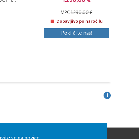
1.290,00 €
MPC
1.290,00 €
Dobavljivo po naročilu
Pokličite nas!
1
avite se na novice