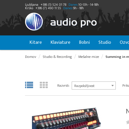
Ljubljana
+386 (1) 524 01 78
Danes
10-13h - 14-18h
Krško
+386 (7) 490 11 55
Danes
9h - 18h
Kitare
Klaviature
Bobni
Studio
Ozvo
Domov
Studio & Recording
Mešalne mize
Summing in m
Razvrsti:
Prika
Razpoložljivost
N