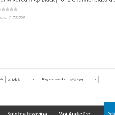
at. št. : 74032058
ži:
Blagovna znamka:
Vsi izdelki
AMS Neve
Spletna trgovina
Moj AudioPro
Prij