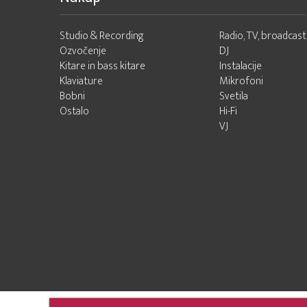
Studio & Recording
Radio, TV, broadcast
Ozvočenje
DJ
Kitare in bass kitare
Instalacije
Klaviature
Mikrofoni
Bobni
Svetila
Ostalo
Hi-Fi
VJ