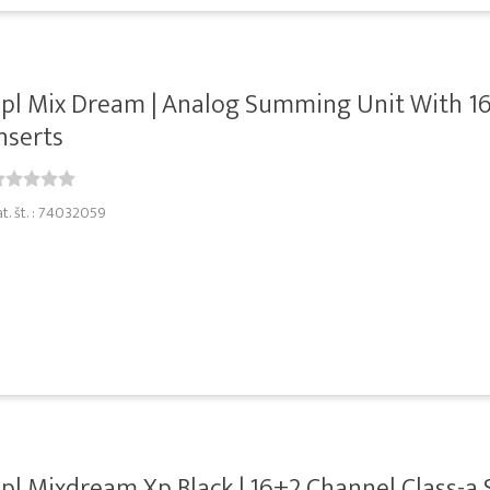
pl Mix Dream | Analog Summing Unit With 1
nserts
at. št. : 74032059
pl Mixdream Xp Black | 16+2 Channel Class-a 