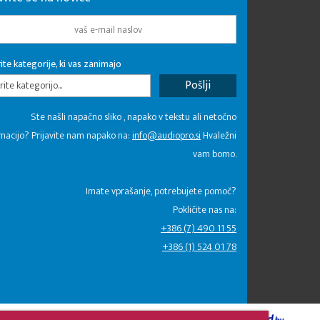
ite kategorije, ki vas zanimajo
rite kategorijo...
Ste našli napačno sliko , napako v tekstu ali netočno
macijo? Prijavite nam napako na:
info@audiopro.si
Hvaležni
vam bomo.
Imate vprašanje, potrebujete pomoč?
Pokličite nas na:
+386 (7) 490 11 55
+386 (1) 524 01 78