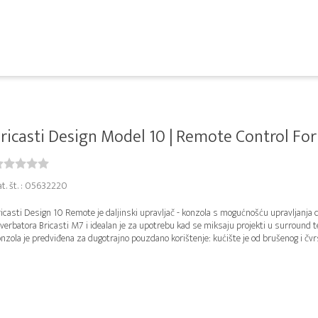
ricasti Design Model 10 | Remote Control For 
at. št. : 05632220
icasti Design 10 Remote je daljinski upravljač - konzola s mogućnošću upravljanja
verbatora Bricasti M7 i idealan je za upotrebu kad se miksaju projekti u surround t
nzola je predviđena za dugotrajno pouzdano korištenje: kućište je od brušenog i čvrs