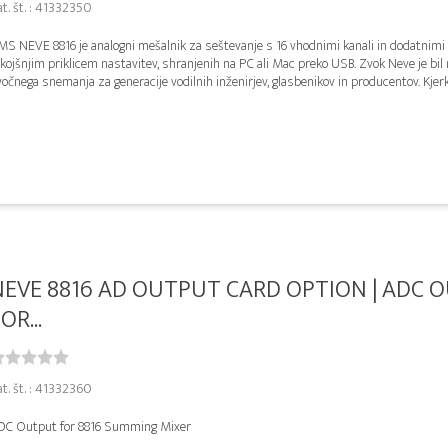
t. št. : 41332350
MS NEVE 8816 je analogni mešalnik za seštevanje s 16 vhodnimi kanali in dodatnimi
kojšnjim priklicem nastavitev, shranjenih na PC ali Mac preko USB. Zvok Neve je bil 
očnega snemanja za generacije vodilnih inženirjev, glasbenikov in producentov. Kjerkoli
NEVE 8816 AD OUTPUT CARD OPTION | ADC 
OR...
t. št. : 41332360
DC Output for 8816 Summing Mixer