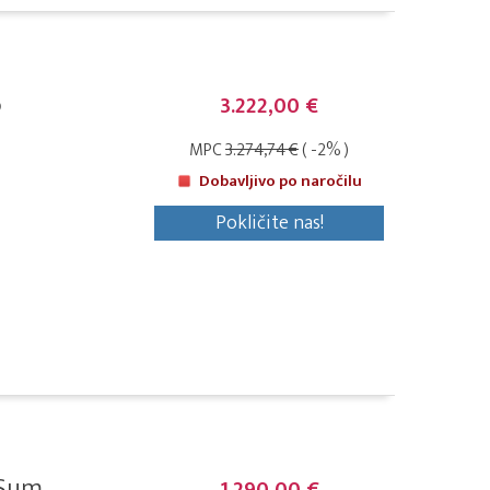
6
3.222,00 €
MPC
3.274,74 €
( -2% )
Dobavljivo po naročilu
Pokličite nas!
Sum...