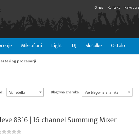
O nas
Kontakt
Kako opra
čenje
Mikrofoni
Light
DJ
Slušalke
Ostalo
astering procesorji
ži:
Blagovna znamka:
Vsi izdelki
Vse blagovne znamke
eve 8816 | 16-channel Summing Mixer