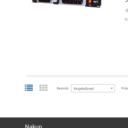
K
Razvrsti:
Prika
Razpoložljivost
Nakup