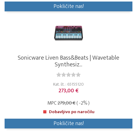
Pokličite nas!
Sonicware Liven Bass&Beats | Wavetable
Synthesiz...
Kat. št. : 65155120
273,00 €
MPC
279,00 €
( -2% )
Dobavljivo po naročilu
Pokličite nas!