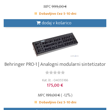
MPC
999,00 €
Dobavljivo čez 5-10 dni
dodaj v košarico
Behringer PRO-1 | Analogni modularni sintetizator
Kat. št. : 04055166
175,00 €
MPC
199,00 €
( -12% )
Dobavljivo čez 5-10 dni