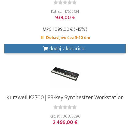
Kat. št. : 17655124
939,00 €
MPC
1.099,00 €
( -15% )
Dobavljivo čez 5-10 dni
dodaj v košarico
Kurzweil K2700 | 88-key Synthesizer Workstation
Kat. št. : 30855290
2.499,00 €