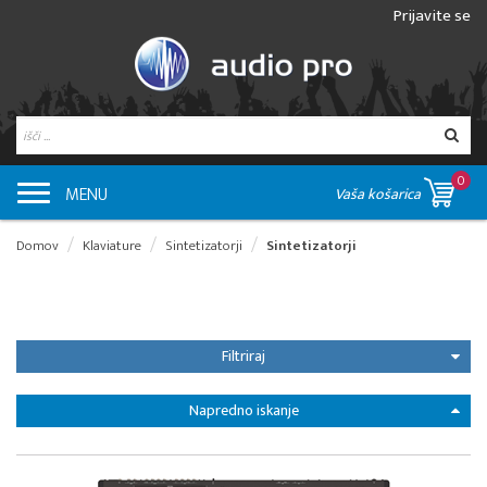
Prijavite se
0
MENU
Vaša košarica
Domov
Klaviature
Sintetizatorji
Sintetizatorji
Filtriraj
Napredno iskanje