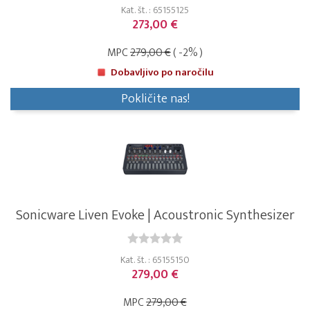
Kat. št. : 65155125
273,00 €
MPC
279,00 €
( -2% )
Dobavljivo po naročilu
Pokličite nas!
Sonicware Liven Evoke | Acoustronic Synthesizer
Kat. št. : 65155150
279,00 €
MPC
279,00 €