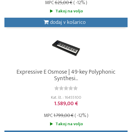
MPC
625,00 €
( -12% )
Takoj na voljo
dodaj v košarico
Expressive E Osmose | 49-key Polyphonic
Synthesi...
Kat. št. : 16455100
1.589,00 €
MPC
1.799,00 €
( -12% )
Takoj na voljo