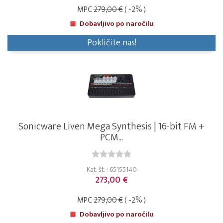
MPC
279,00 €
( -2% )
Dobavljivo po naročilu
Pokličite nas!
Sonicware Liven Mega Synthesis | 16-bit FM +
PCM...
Kat. št. : 65155140
273,00 €
MPC
279,00 €
( -2% )
Dobavljivo po naročilu