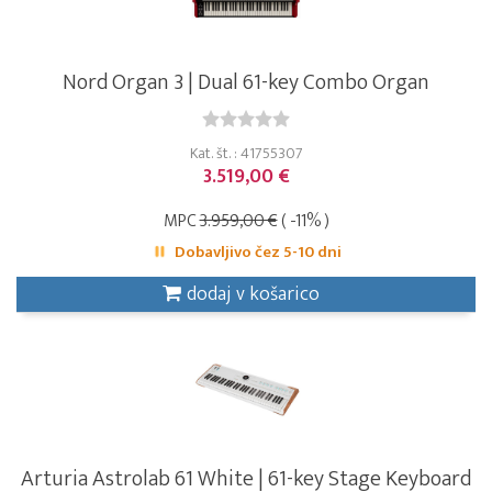
Nord Organ 3 | Dual 61-key Combo Organ
Kat. št. : 41755307
3.519,00 €
MPC
3.959,00 €
( -11% )
Dobavljivo čez 5-10 dni
dodaj v košarico
Arturia Astrolab 61 White | 61-key Stage Keyboard