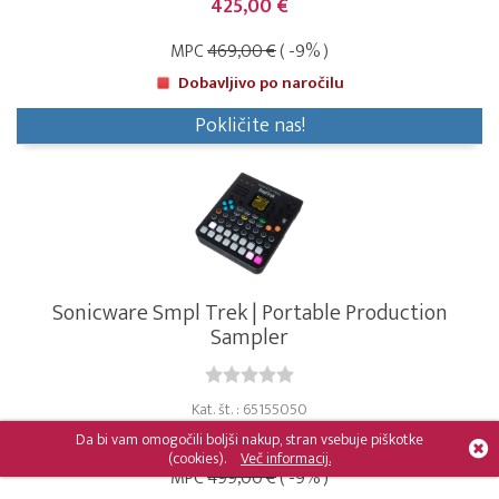
425,00 €
MPC
469,00 €
( -9% )
Dobavljivo po naročilu
Pokličite nas!
Sonicware Smpl Trek | Portable Production
Sampler
Kat. št. : 65155050
455,00 €
Da bi vam omogočili boljši nakup, stran vsebuje piškotke
(cookies).
Več informacij.
MPC
499,00 €
( -9% )