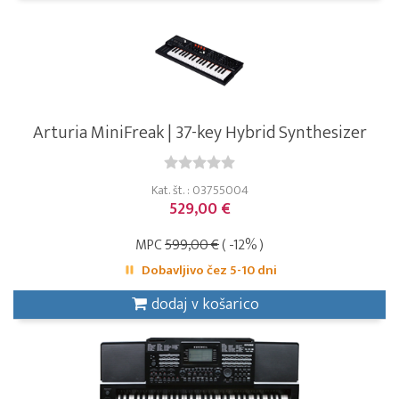
Arturia MiniFreak | 37-key Hybrid Synthesizer
Kat. št. : 03755004
529,00 €
MPC
599,00 €
( -12% )
Dobavljivo čez 5-10 dni
dodaj v košarico