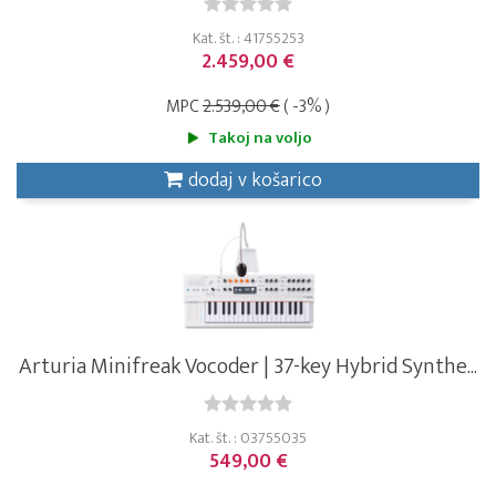
Kat. št. : 41755253
2.459,00 €
MPC
2.539,00 €
( -3% )
Takoj na voljo
dodaj v košarico
Arturia Minifreak Vocoder | 37-key Hybrid Synthe...
Kat. št. : 03755035
549,00 €