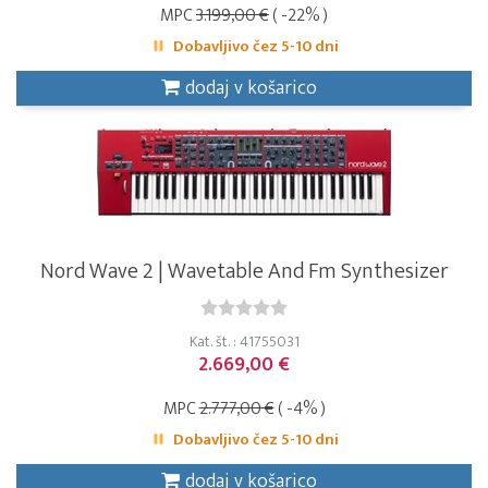
MPC
3.199,00 €
( -22% )
Dobavljivo čez 5-10 dni
dodaj v košarico
Nord Wave 2 | Wavetable And Fm Synthesizer
Kat. št. : 41755031
2.669,00 €
MPC
2.777,00 €
( -4% )
Dobavljivo čez 5-10 dni
dodaj v košarico