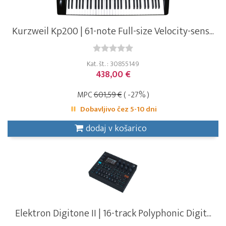
Kurzweil Kp200 | 61-note Full-size Velocity-sens...
Kat. št. : 30855149
438,00 €
MPC
601,59 €
( -27% )
Dobavljivo čez 5-10 dni
dodaj v košarico
Elektron Digitone II | 16-track Polyphonic Digit...