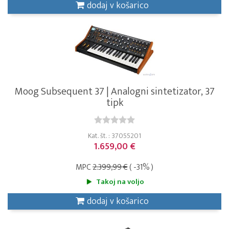
dodaj v košarico
Moog Subsequent 37 | Analogni sintetizator, 37
tipk
Kat. št. : 37055201
1.659,00 €
MPC
2.399,99 €
( -31% )
Takoj na voljo
dodaj v košarico