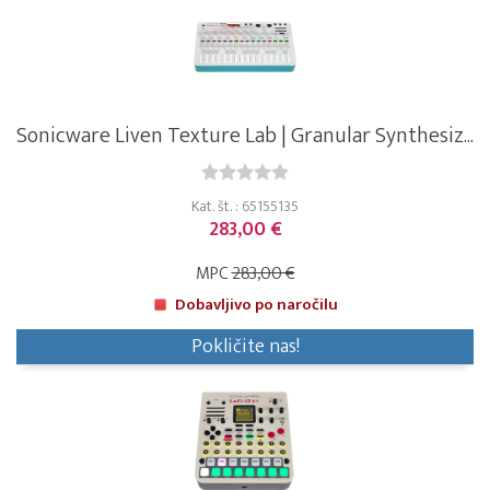
Sonicware Liven Texture Lab | Granular Synthesiz...
Kat. št. : 65155135
283,00 €
MPC
283,00 €
Dobavljivo po naročilu
Pokličite nas!