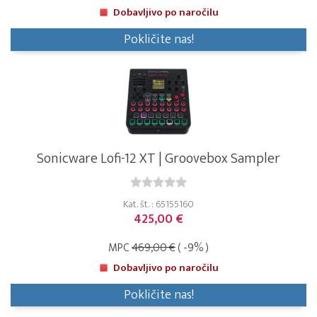
Dobavljivo po naročilu
Pokličite nas!
Sonicware Lofi-12 XT | Groovebox Sampler
Kat. št. : 65155160
425,00 €
MPC
469,00 €
( -9% )
Dobavljivo po naročilu
Pokličite nas!