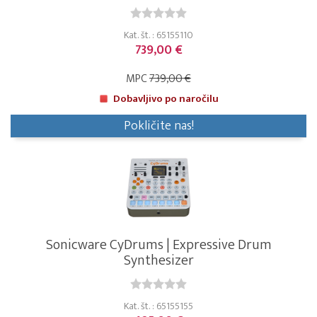
Kat. št. : 65155110
739,00 €
MPC
739,00 €
Dobavljivo po naročilu
Pokličite nas!
Sonicware CyDrums | Expressive Drum
Synthesizer
Kat. št. : 65155155