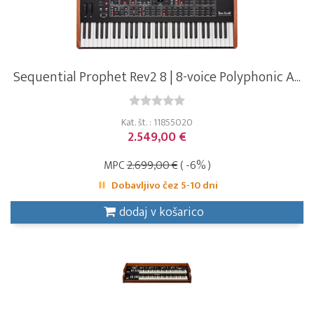
Sequential Prophet Rev2 8 | 8-voice Polyphonic A...
Kat. št. : 11855020
2.549,00 €
MPC
2.699,00 €
( -6% )
Dobavljivo čez 5-10 dni
dodaj v košarico