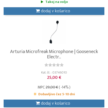
Takoj na voljo
dodaj v košarico
Arturia Microfreak Microphone | Gooseneck
Electr...
Kat. št. : 03746010
25,00 €
MPC
29,00 €
( -14% )
Dobavljivo čez 5-10 dni
dodaj v košarico