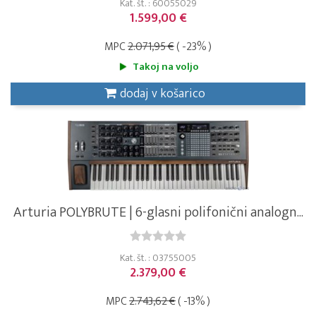
Kat. št. : 60055029
1.599,00 €
MPC
2.071,95 €
( -23% )
Takoj na voljo
dodaj v košarico
Arturia POLYBRUTE | 6-glasni polifonični analogn...
Kat. št. : 03755005
2.379,00 €
MPC
2.743,62 €
( -13% )