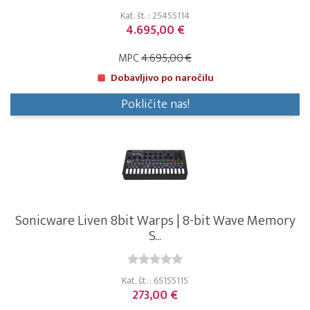
Kat. št. : 25455114
4.695,00 €
MPC
4.695,00 €
Dobavljivo po naročilu
Pokličite nas!
Sonicware Liven 8bit Warps | 8-bit Wave Memory
S...
Kat. št. : 65155115
273,00 €