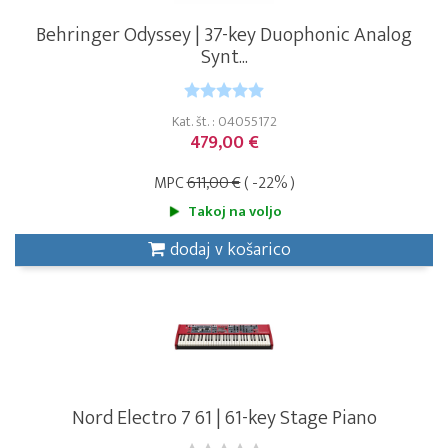
Behringer Odyssey | 37-key Duophonic Analog
Synt...
Kat. št. : 04055172
479,00 €
MPC
611,00 €
( -22% )
Takoj na voljo
dodaj v košarico
Nord Electro 7 61 | 61-key Stage Piano