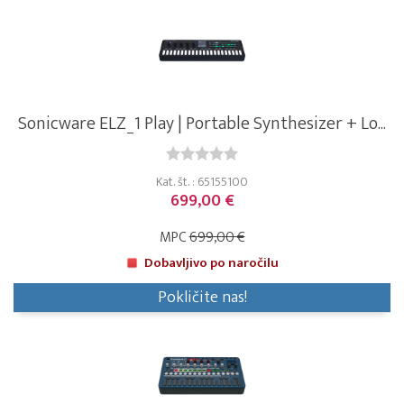
Sonicware ELZ_1 Play | Portable Synthesizer + Lo...
Kat. št. : 65155100
699,00 €
MPC
699,00 €
Dobavljivo po naročilu
Pokličite nas!