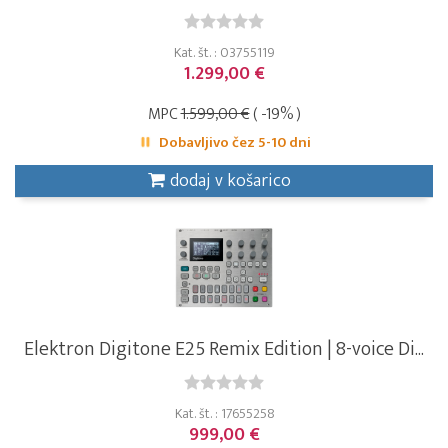
Kat. št. : 03755119
1.299,00 €
MPC
1.599,00 €
( -19% )
Dobavljivo čez 5-10 dni
dodaj v košarico
Elektron Digitone E25 Remix Edition | 8-voice Di...
Kat. št. : 17655258
999,00 €