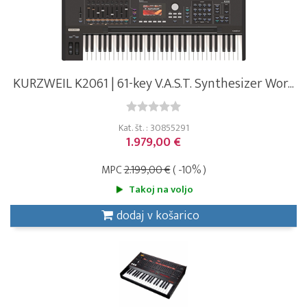
KURZWEIL K2061 | 61-key V.A.S.T. Synthesizer Wor...
Kat. št. : 30855291
1.979,00 €
MPC
2.199,00 €
( -10% )
Takoj na voljo
dodaj v košarico