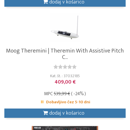
dodaj v košarico
Moog Theremini | Theremin With Assistive Pitch
C...
Kat. št. : 37032185
409,00 €
MPC
539,99 €
( -24% )
Dobavljivo čez 5-10 dni
dodaj v košarico