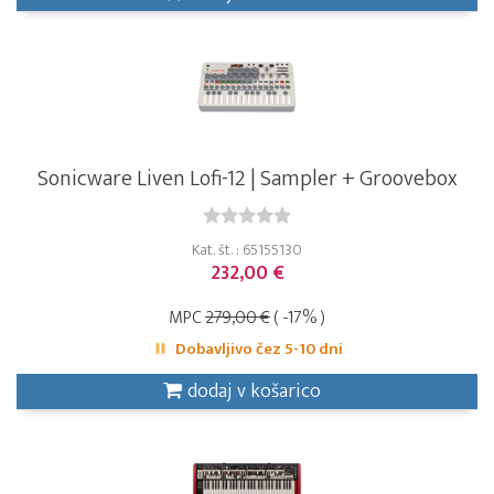
Sonicware Liven Lofi-12 | Sampler + Groovebox
Kat. št. : 65155130
232,00 €
MPC
279,00 €
( -17% )
Dobavljivo čez 5-10 dni
dodaj v košarico