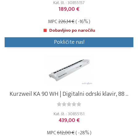
Kat. št. : 30855157
189,00 €
MPC
226,14 €
( -16% )
Dobavljivo po naročilu
Pokličite nas!
Kurzweil KA 90 WH | Digitalni odrski klavir, 88 ...
Kat. št. : 30855151
439,00 €
MPC
612,00 €
( -28% )