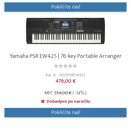
Pokličite nas!
Yamaha PSR EW425 | 76-key Portable Arranger
Kat. št. : 900PSREW425
479,00 €
MPC
554,00 €
( -14% )
Dobavljivo po naročilu
Pokličite nas!