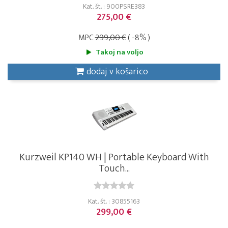
Kat. št. : 900PSRE383
275,00 €
MPC
299,00 €
( -8% )
Takoj na voljo
dodaj v košarico
Kurzweil KP140 WH | Portable Keyboard With
Touch...
Kat. št. : 30855163
299,00 €