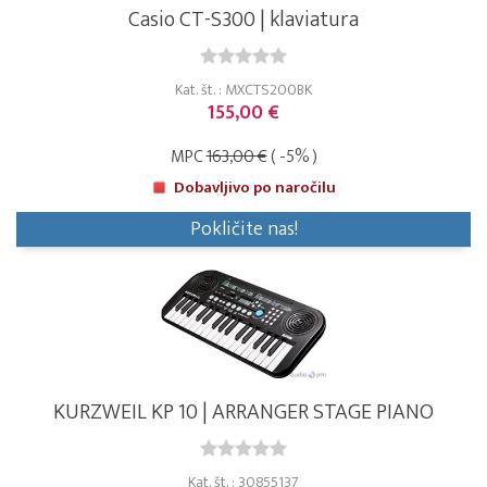
Casio CT-S300 | klaviatura
Kat. št. : MXCTS200BK
155,00 €
MPC
163,00 €
( -5% )
Dobavljivo po naročilu
Pokličite nas!
KURZWEIL KP 10 | ARRANGER STAGE PIANO
Kat. št. : 30855137