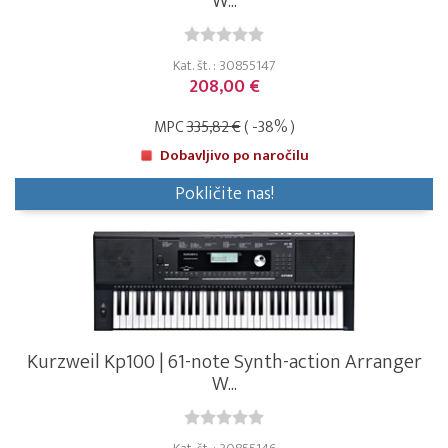
W...
Kat. št. : 30855147
208,00 €
MPC
335,82 €
( -38% )
Dobavljivo po naročilu
Pokličite nas!
Kurzweil Kp100 | 61-note Synth-action Arranger
W...