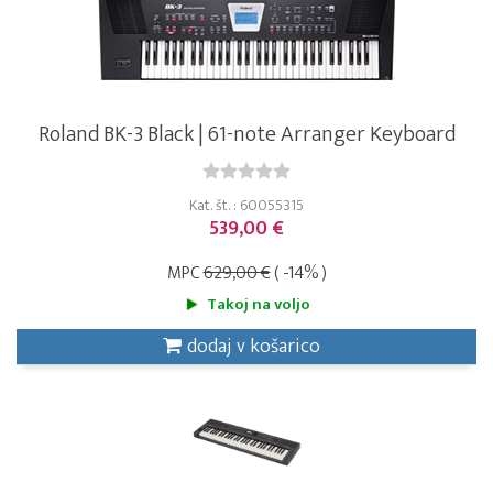
Roland BK-3 Black | 61-note Arranger Keyboard
Kat. št. : 60055315
539,00 €
MPC
629,00 €
( -14% )
Takoj na voljo
dodaj v košarico