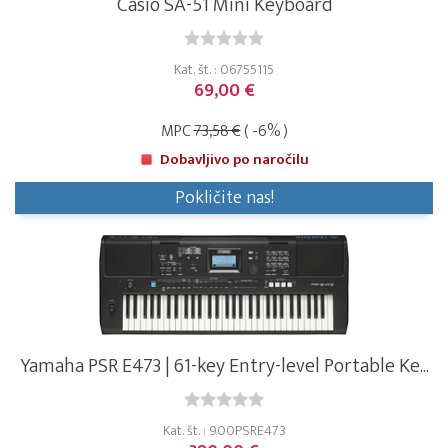
Casio SA-51 Mini Keyboard
Kat. št. : 06755115
69,00 €
MPC
73,58 €
( -6% )
Dobavljivo po naročilu
Pokličite nas!
Yamaha PSR E473 | 61-key Entry-level Portable Ke...
Kat. št. : 900PSRE473