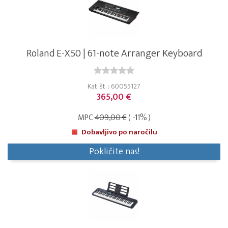
Roland E-X50 | 61-note Arranger Keyboard
Kat. št. : 60055127
365,00 €
MPC
409,00 €
( -11% )
Dobavljivo po naročilu
Pokličite nas!