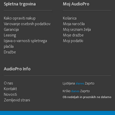
Spletna trgovina
Moj AudioPro
Kako opraviti nakup
Košarica
Varovanje osebnih podatkov
Moja naročila
Garancija
Moj seznam želja
Leasing
Moje dražbe
Izjava o varnosti spletnega
Moji podatki
plačila
Dražbe
AudioPro Info
O nas
Ljubljana
Zaprto
danes
Kontakt
Krško
Zaprto
danes
Novosti
Ob nedeljah in praznikih ne delamo
Zemljevid strani