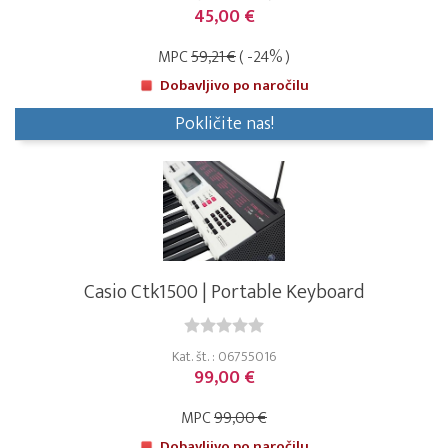
45,00 €
MPC
59,21 €
( -24% )
Dobavljivo po naročilu
Pokličite nas!
Casio Ctk1500 | Portable Keyboard
Kat. št. : 06755016
99,00 €
MPC
99,00 €
Dobavljivo po naročilu