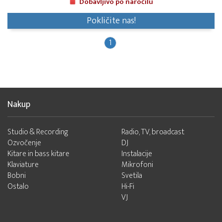
Dobavljivo po naročilu
Pokličite nas!
1
Nakup
Studio & Recording
Radio, TV, broadcast
Ozvočenje
DJ
Kitare in bass kitare
Instalacije
Klaviature
Mikrofoni
Bobni
Svetila
Ostalo
Hi-Fi
VJ