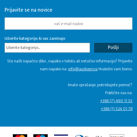
Prijavite se na novice
Izberite kategorije, ki vas zanimajo
Izberite kategorijo...
Ste našli napačno sliko , napako v tekstu ali netočno informacijo? Prijavite
nam napako na:
info@audiopro.si
Hvaležni vam bomo.
Imate vprašanje, potrebujete pomoč?
Pokličite nas na:
+386 (7) 490 11 55
+386 (1) 524 01 78