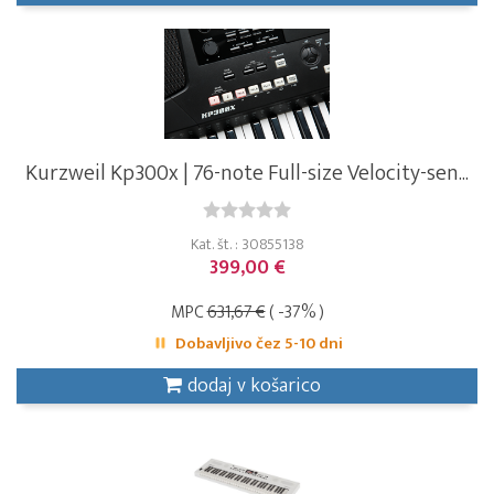
Kurzweil Kp300x | 76-note Full-size Velocity-sen...
Kat. št. : 30855138
399,00 €
MPC
631,67 €
( -37% )
Dobavljivo čez 5-10 dni
dodaj v košarico