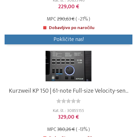
Kat. št. : 30855146
229,00 €
MPC
290,63 €
( -21% )
Dobavljivo po naročilu
Pokličite nas!
Kurzweil KP 150 | 61-note Full-size Velocity-sen...
Kat. št. : 30855155
329,00 €
MPC
380,26 €
( -13% )