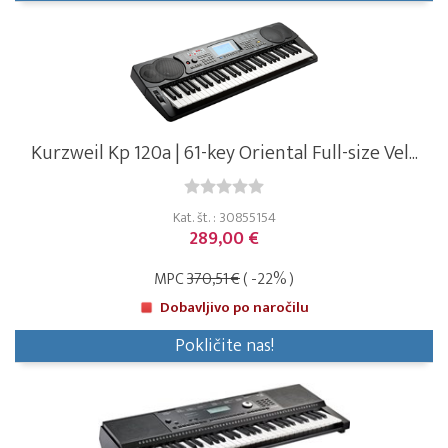
Kurzweil Kp 120a | 61-key Oriental Full-size Vel...
Kat. št. : 30855154
289,00 €
MPC
370,51 €
( -22% )
Dobavljivo po naročilu
Pokličite nas!