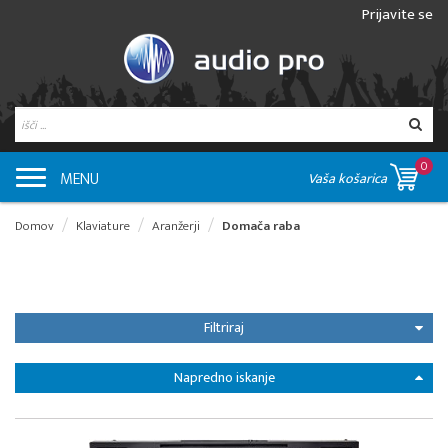
Prijavite se
0
MENU
Vaša košarica
Domov
Klaviature
Aranžerji
Domača raba
Filtriraj
Napredno iskanje