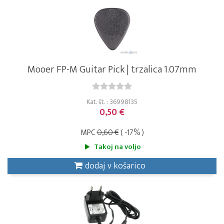
Mooer FP-M Guitar Pick | trzalica 1.07mm
Kat. št. : 36998135
0,50 €
MPC
0,60 €
( -17% )
Takoj na voljo
dodaj v košarico