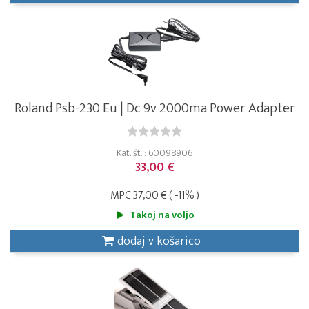
Roland Psb-230 Eu | Dc 9v 2000ma Power Adapter
Kat. št. : 60098906
33,00 €
MPC
37,00 €
( -11% )
Takoj na voljo
dodaj v košarico