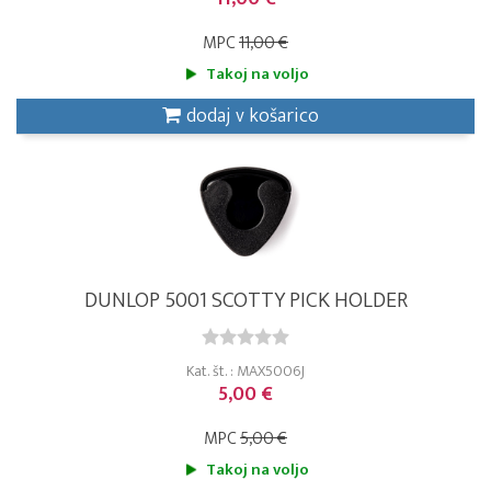
MPC
11,00 €
Takoj na voljo
dodaj v košarico
DUNLOP 5001 SCOTTY PICK HOLDER
Kat. št. : MAX5006J
5,00 €
MPC
5,00 €
Takoj na voljo