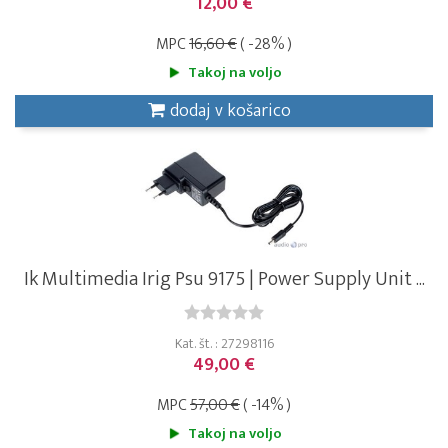
12,00 €
MPC
16,60 €
( -28% )
Takoj na voljo
dodaj v košarico
Ik Multimedia Irig Psu 9175 | Power Supply Unit ...
Kat. št. : 27298116
49,00 €
MPC
57,00 €
( -14% )
Takoj na voljo