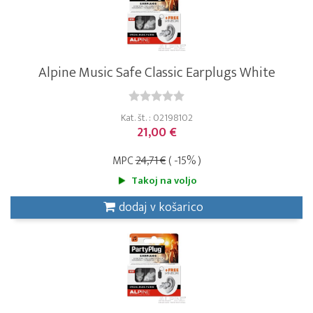
Alpine Music Safe Classic Earplugs White
Kat. št. : 02198102
21,00 €
MPC
24,71 €
( -15% )
Takoj na voljo
dodaj v košarico