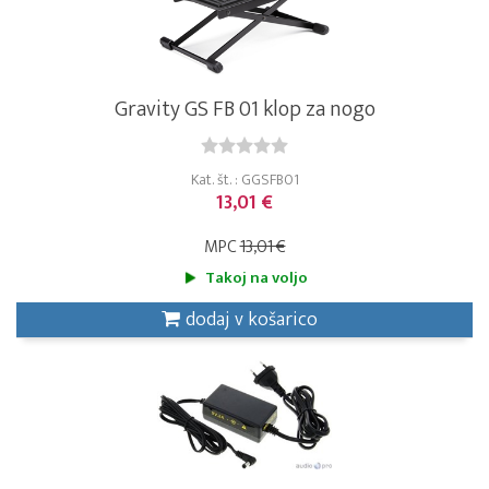
Gravity GS FB 01 klop za nogo
Kat. št. : GGSFB01
13,01 €
MPC
13,01 €
Takoj na voljo
dodaj v košarico