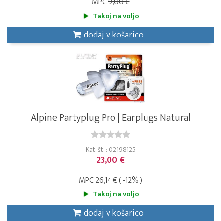
MPC
9,00 €
Takoj na voljo
dodaj v košarico
Alpine Partyplug Pro | Earplugs Natural
Kat. št. : 02198125
23,00 €
MPC
26,14 €
( -12% )
Takoj na voljo
dodaj v košarico