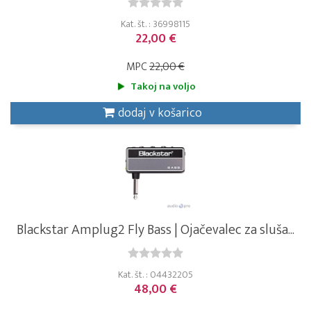
Kat. št. : 36998115
22,00 €
MPC
22,00 €
Takoj na voljo
dodaj v košarico
Blackstar Amplug2 Fly Bass | Ojačevalec za sluša...
Kat. št. : 04432205
48,00 €