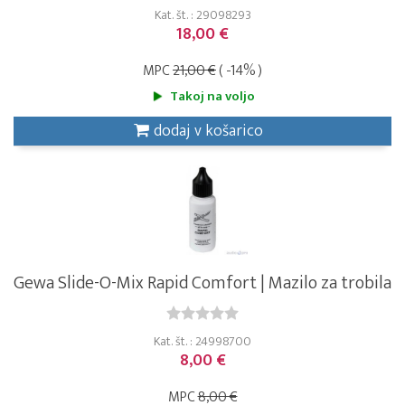
Kat. št. : 29098293
18,00 €
MPC
21,00 €
( -14% )
Takoj na voljo
dodaj v košarico
Gewa Slide-O-Mix Rapid Comfort | Mazilo za trobila
Kat. št. : 24998700
8,00 €
MPC
8,00 €