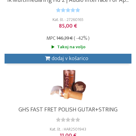
Ik Multimedia Irig Hd-2 | Audio Interface For Ap...
Kat. št. : 27260165
85,00 €
MPC
146,39 €
( -42% )
Takoj na voljo
dodaj v košarico
GHS FAST FRET POLISH GUTAR+STRING
Kat. št. : HAR2501943
11,00 €