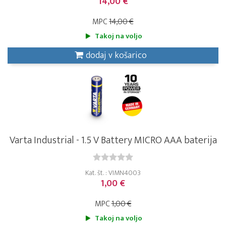
14,00 €
MPC
14,00 €
Takoj na voljo
dodaj v košarico
Varta Industrial - 1.5 V Battery MICRO AAA baterija
Kat. št. : VIMN4003
1,00 €
MPC
1,00 €
Takoj na voljo