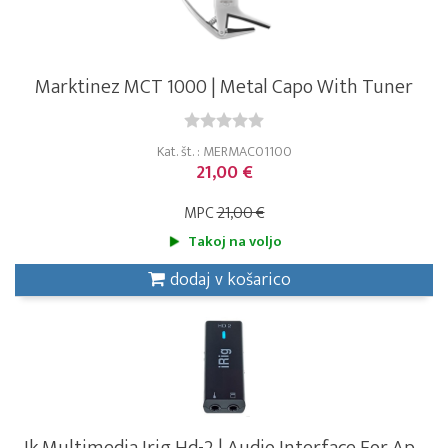
Marktinez MCT 1000 | Metal Capo With Tuner
Kat. št. : MERMAC01100
21,00 €
MPC
21,00 €
Takoj na voljo
dodaj v košarico