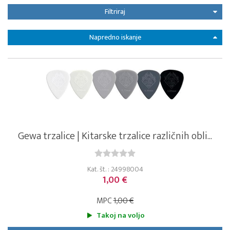
Filtriraj
Napredno iskanje
Gewa trzalice | Kitarske trzalice različnih obli...
Kat. št. : 24998004
1,00 €
MPC
1,00 €
Takoj na voljo