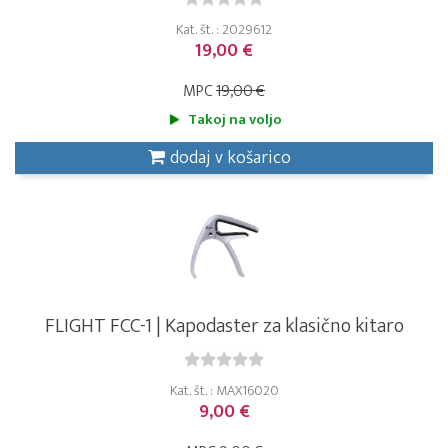
Kat. št. : 2029612
19,00 €
MPC
19,00 €
Takoj na voljo
dodaj v košarico
FLIGHT FCC-1 | Kapodaster za klasično kitaro
Kat. št. : MAX16020
9,00 €