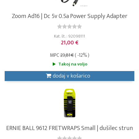
Zoom Ad16 | Dc 5v 0.5a Power Supply Adapter
Kat. št. : 92098111
21,00 €
MPC
23,81 €
( -12% )
Takoj na voljo
dodaj v košarico
ERNIE BALL 9612 FRETWRAPS Small | dušilec strun