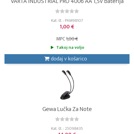
VARTA INDUSTRIAL PRO 4006 AA 1,5V baterija
Kat. št. : PAM98107
1,00 €
MPC
1,00 €
Takoj na voljo
dodaj v košarico
Gewa Lučka Za Note
Kat. št. : 25098435