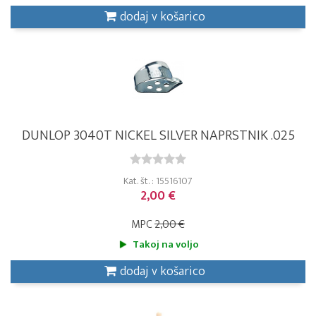
dodaj v košarico
DUNLOP 3040T NICKEL SILVER NAPRSTNIK .025
Kat. št. : 15516107
2,00 €
MPC
2,00 €
Takoj na voljo
dodaj v košarico