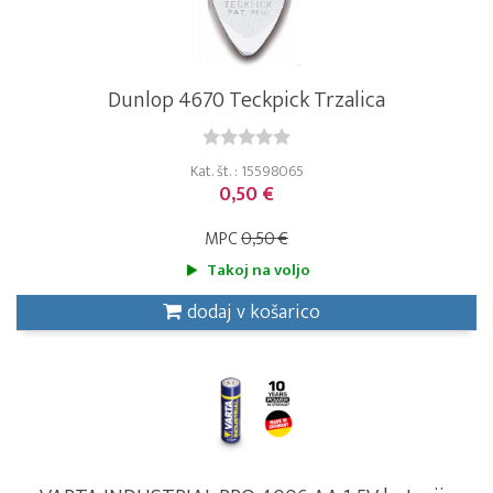
Dunlop 4670 Teckpick Trzalica
Kat. št. : 15598065
0,50 €
MPC
0,50 €
Takoj na voljo
dodaj v košarico