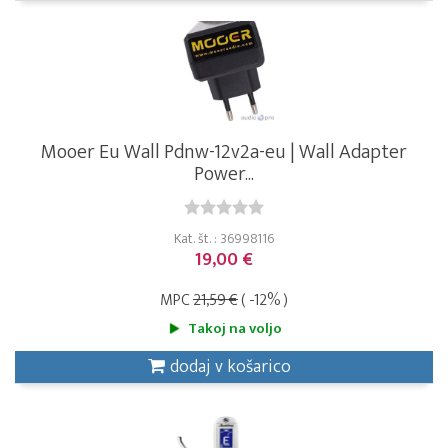
Mooer Eu Wall Pdnw-12v2a-eu | Wall Adapter
Power...
Kat. št. : 36998116
19,00 €
MPC
21,59 €
( -12% )
Takoj na voljo
dodaj v košarico