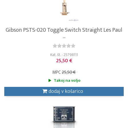
Gibson PSTS-020 Toggle Switch Straight Les Paul
...
Kat. št. : 25798111
25,50 €
MPC
25,50 €
Takoj na voljo
dodaj v košarico