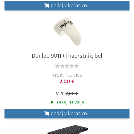
dodaj v košarico
Dunlop 9011R | naprstnik, bel
Kat. št. : 15516106
2,00 €
MPC
2,00 €
Takoj na voljo
dodaj v košarico