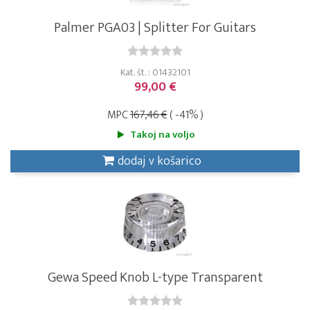
Palmer PGA03 | Splitter For Guitars
Kat. št. : 01432101
99,00 €
MPC
167,46 €
( -41% )
Takoj na voljo
dodaj v košarico
Gewa Speed Knob L-type Transparent