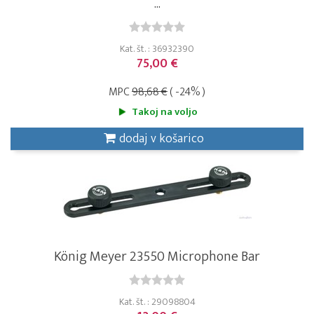
...
Kat. št. : 36932390
75,00 €
MPC
98,68 €
( -24% )
Takoj na voljo
dodaj v košarico
König Meyer 23550 Microphone Bar
Kat. št. : 29098804