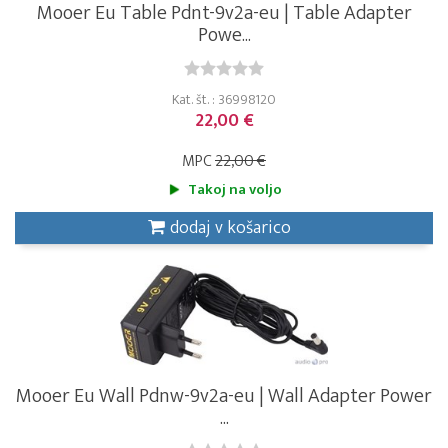
Mooer Eu Table Pdnt-9v2a-eu | Table Adapter
Powe...
Kat. št. : 36998120
22,00 €
MPC
22,00 €
Takoj na voljo
dodaj v košarico
Mooer Eu Wall Pdnw-9v2a-eu | Wall Adapter Power
...