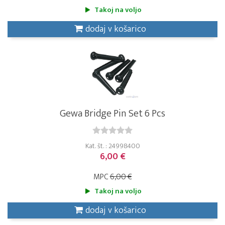
Takoj na voljo
dodaj v košarico
Gewa Bridge Pin Set 6 Pcs
Kat. št. : 24998400
6,00 €
MPC
6,00 €
Takoj na voljo
dodaj v košarico