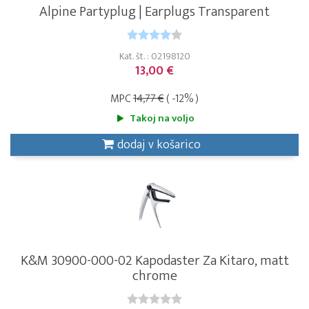
Alpine Partyplug | Earplugs Transparent
Kat. št. : 02198120
13,00 €
MPC
14,77 €
( -12% )
Takoj na voljo
dodaj v košarico
K&M 30900-000-02 Kapodaster Za Kitaro, matt
chrome