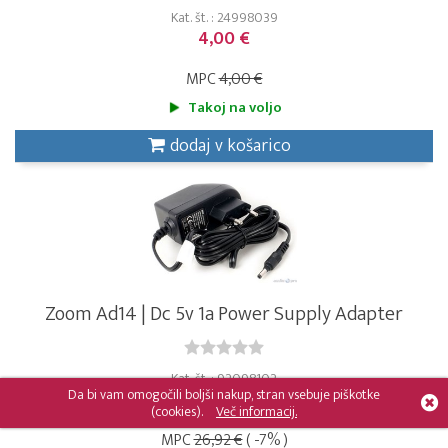
Kat. št. : 24998039
4,00 €
MPC
4,00 €
Takoj na voljo
dodaj v košarico
Zoom Ad14 | Dc 5v 1a Power Supply Adapter
Kat. št. : 92098102
Da bi vam omogočili boljši nakup, stran vsebuje piškotke
25,00 €
(cookies).
Več informacij.
MPC
26,92 €
( -7% )