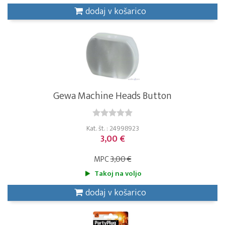
dodaj v košarico
Gewa Machine Heads Button
Kat. št. : 24998923
3,00 €
MPC
3,00 €
Takoj na voljo
dodaj v košarico