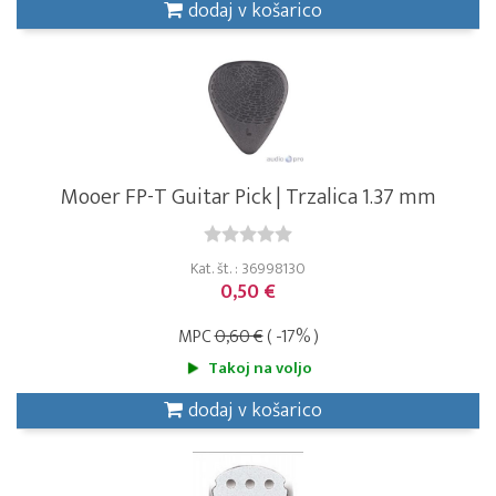
dodaj v košarico
Mooer FP-T Guitar Pick | Trzalica 1.37 mm
Kat. št. : 36998130
0,50 €
MPC
0,60 €
( -17% )
Takoj na voljo
dodaj v košarico