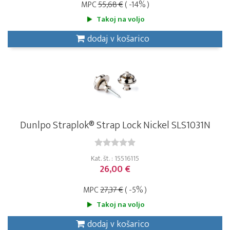
MPC
55,68 €
( -14% )
Takoj na voljo
dodaj v košarico
Dunlpo Straplok® Strap Lock Nickel SLS1031N
Kat. št. : 15516115
26,00 €
MPC
27,37 €
( -5% )
Takoj na voljo
dodaj v košarico