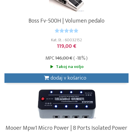
Boss Fv-500H | Volumen pedalo
Kat. št. : 60032152
119,00 €
MPC
146,00 €
( -18% )
Takoj na voljo
dodaj v košarico
Mooer Mpw1 Micro Power | 8 Ports Isolated Power