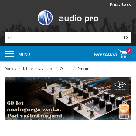
Prijavite se
0
MENU
Vaša košarica
Domov
Kitare in bas kitare
Ostalo
Pribor