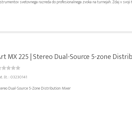
strumentov svetovnega razreda do profesionalnega zvoka na turnejah. Zdaj v svoji tr
rt MX 225 | Stereo Dual-Source 5-zone Distribu
t. št. : 03230141
tereo Dual-Source 5-Zone Distribution Mixer