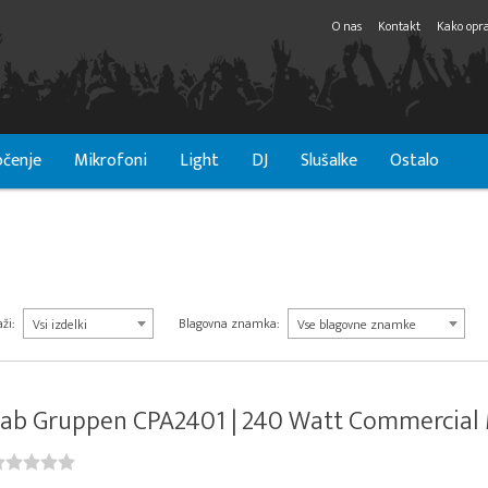
O nas
Kontakt
Kako opra
čenje
Mikrofoni
Light
DJ
Slušalke
Ostalo
ži:
Blagovna znamka:
Vsi izdelki
Vse blagovne znamke
ab Gruppen CPA2401 | 240 Watt Commercial Mi