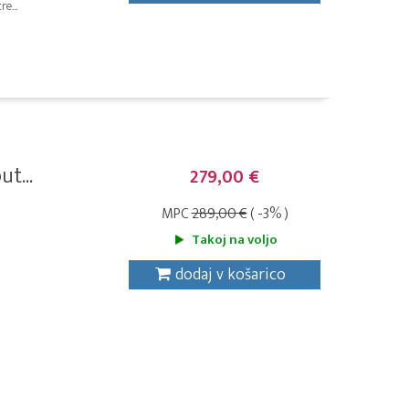
e...
t...
279,00 €
MPC
289,00 €
( -3% )
Takoj na voljo
dodaj v košarico