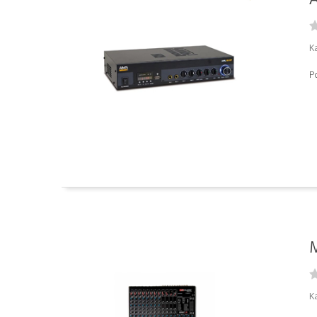
K
P
M
K