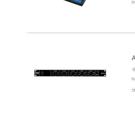
in
A
Ka
S