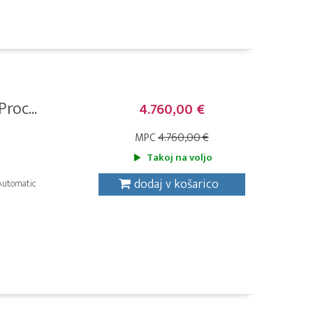
roc...
4.760,00 €
MPC
4.760,00 €
Takoj na voljo
dodaj v košarico
 Automatic