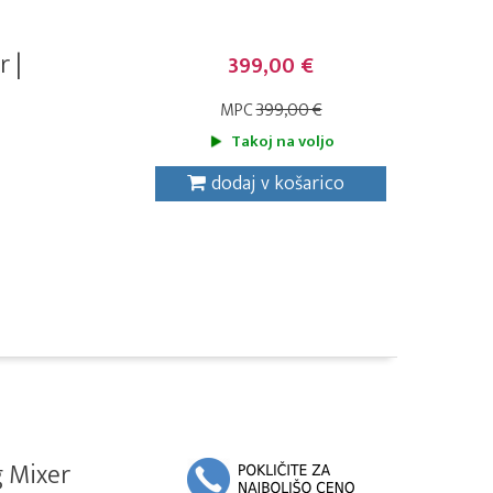
 |
399,00 €
MPC
399,00 €
Takoj na voljo
dodaj v košarico
g Mixer