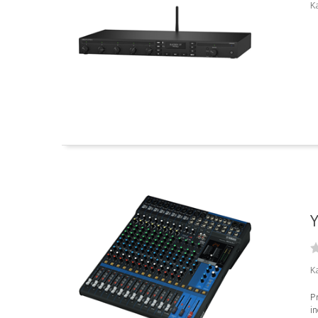
K
Y
K
Pr
in