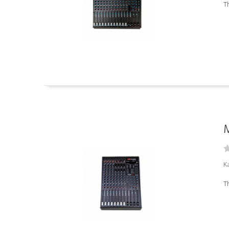
T
M
K
T