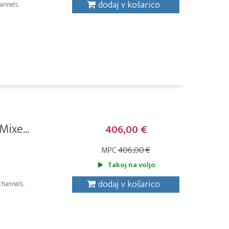
dodaj v košarico
annels.
ixe...
406,00 €
MPC
406,00 €
Takoj na voljo
dodaj v košarico
channels.