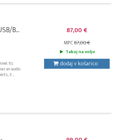
SB/B...
87,00 €
MPC
87,00 €
Takoj na voljo
dodaj v košarico
nel. Its
has an audio
ts, 3 ...
...