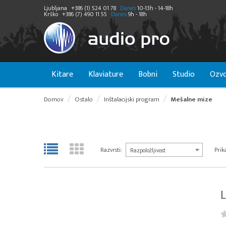
Ljubljana
+386 (1) 524 01 78
Danes
10-13h - 14-18h
Krško
+386 (7) 490 11 55
Danes
9h - 18h
Kitare
Klaviature
Bobni
Studio
Ozvo
Domov
Ostalo
Inštalacijski program
Mešalne mize
Razvrsti:
Prika
Razpoložljivost
L