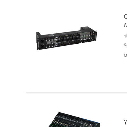
O
M
K
Mu
Y