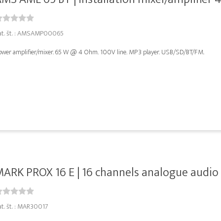
at. št. : AMSAMP00065
ower amplifier/mixer. 65 W @ 4 Ohm. 100V line. MP3 player. USB/SD/BT/FM.
ARK PROX 16 E | 16 channels analogue audio M
at. št. : MAR30017