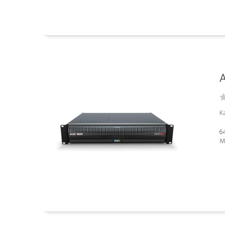
A
K
64
M