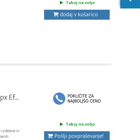
Takoj na voljo
dodaj v košarico
 Ef...
Takoj na voljo
 izdelave in
Pošlji povpraševanje!
sbenih