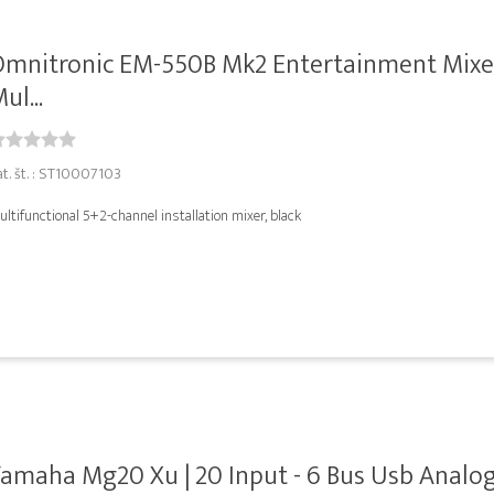
mnitronic EM-550B Mk2 Entertainment Mixer
ul...
at. št. : ST10007103
ltifunctional 5+2-channel installation mixer, black
amaha Mg20 Xu | 20 Input - 6 Bus Usb Analo