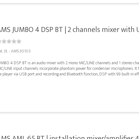
MS JUMBO 4 DSP BT | 2 channels mixer with U
at. št. : AMS30103
UMBO 4 DSP BT is an audio mixer with 2 mono MIC/LINE channels and 1 stereo chan
IC/LINE input channels incorporate phantom power for condenser microphones. It 
le player via USB port and recording and Bluetooth function, DSP with 99 built-in effec
MS AML 65 BT | installation mixer/amplifier 4-