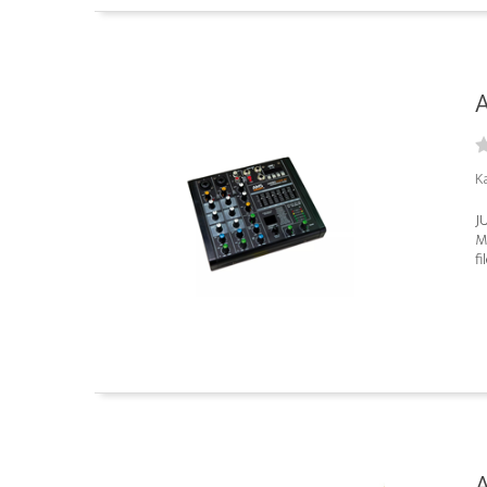
A
K
J
M
fi
A