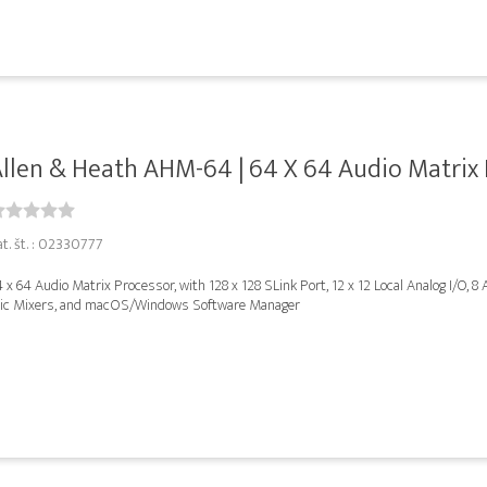
llen & Heath AHM-64 | 64 X 64 Audio Matrix P
at. št. : 02330777
 x 64 Audio Matrix Processor, with 128 x 128 SLink Port, 12 x 12 Local Analog I/O, 8
ic Mixers, and macOS/Windows Software Manager