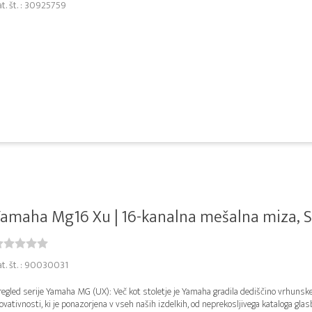
at. št. : 30925759
amaha Mg16 Xu | 16-kanalna mešalna miza, Spx
at. št. : 90030031
egled serije Yamaha MG (UX): Več kot stoletje je Yamaha gradila dediščino vrhunske
ovativnosti, ki je ponazorjena v vseh naših izdelkih, od neprekosljivega kataloga gla