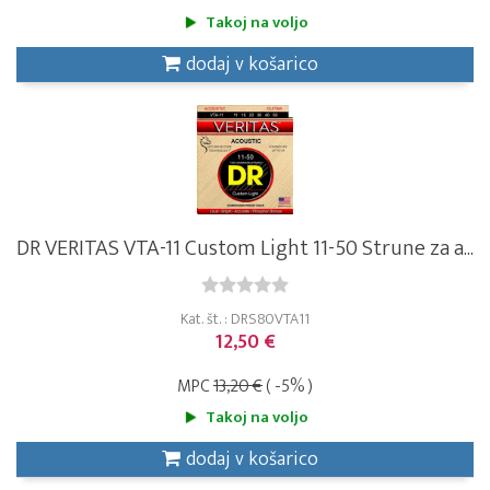
Takoj na voljo
dodaj v košarico
DR VERITAS VTA-11 Custom Light 11-50 Strune za a...
Kat. št. : DRS80VTA11
12,50 €
MPC
13,20 €
( -5% )
Takoj na voljo
dodaj v košarico