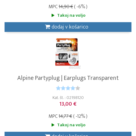
MPC
14,90 €
( -6% )
Takoj na voljo
dodaj v košarico
Alpine Partyplug | Earplugs Transparent
Kat. št. : 02198120
13,00 €
MPC
14,77 €
( -12% )
Takoj na voljo