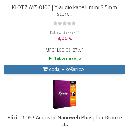
KLOTZ AY5-0100 | Y-audio kabel- mini 3,5mm
stere...
Kat. št. : 28778741
8,00 €
MPC
11,00 €
( -27% )
Takoj na voljo
dodaj v košarico
Elixir 16052 Acoustic Nanoweb Phosphor Bronze
Li...