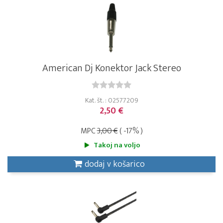
American Dj Konektor Jack Stereo
Kat. št. : 02577209
2,50 €
MPC
3,00 €
( -17% )
Takoj na voljo
dodaj v košarico