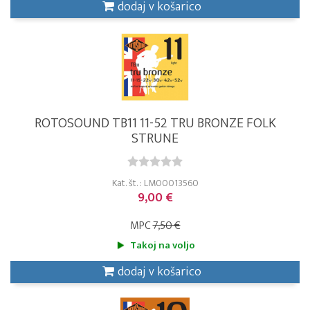
dodaj v košarico
ROTOSOUND TB11 11-52 TRU BRONZE FOLK
STRUNE
Kat. št. : LM00013560
9,00 €
MPC
7,50 €
Takoj na voljo
dodaj v košarico