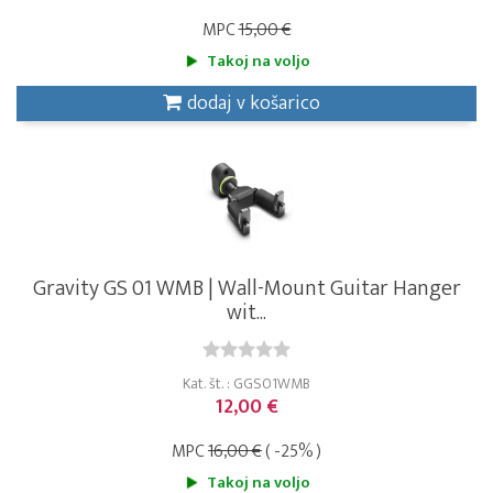
MPC
15,00 €
Takoj na voljo
dodaj v košarico
Gravity GS 01 WMB | Wall-Mount Guitar Hanger
wit...
Kat. št. : GGS01WMB
12,00 €
MPC
16,00 €
( -25% )
Takoj na voljo