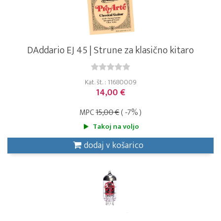
DAddario EJ 45 | Strune za klasično kitaro
Kat. št. : 11680009
14,00 €
MPC
15,00 €
( -7% )
Takoj na voljo
dodaj v košarico