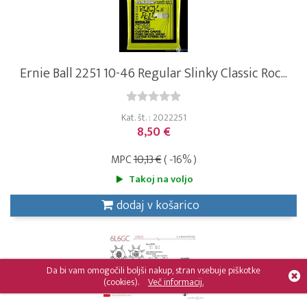
Ernie Ball 2251 10-46 Regular Slinky Classic Roc...
Kat. št. : 2022251
8,50 €
MPC
10,13 €
( -16% )
Takoj na voljo
dodaj v košarico
Da bi vam omogočili boljši nakup, stran vsebuje piškotke
(cookies).
Več informacij.