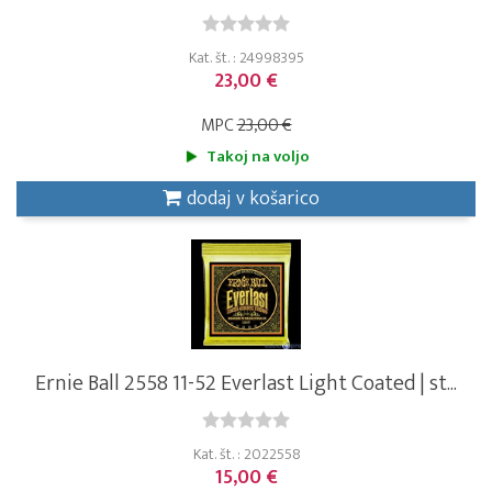
Kat. št. : 24998395
23,00 €
MPC
23,00 €
Takoj na voljo
dodaj v košarico
Ernie Ball 2558 11-52 Everlast Light Coated | st...
Kat. št. : 2022558
15,00 €