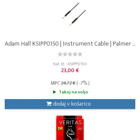
Adam Hall K5IPP0150 | Instrument Cable | Palmer ...
Kat. št. : K5IPP0150
23,00 €
MPC
24,72 €
( -7% )
Takoj na voljo
dodaj v košarico