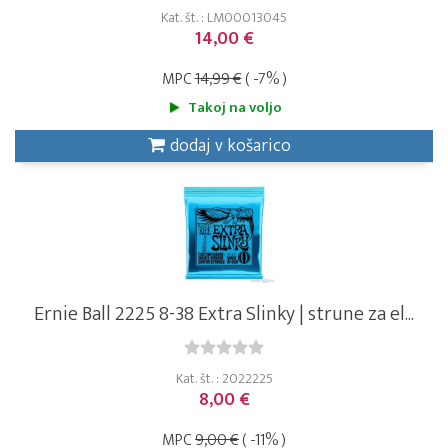
Kat. št. : LM00013045
14,00 €
MPC
14,99 €
( -7% )
Takoj na voljo
dodaj v košarico
Ernie Ball 2225 8-38 Extra Slinky | strune za el...
Kat. št. : 2022225
8,00 €
MPC
9,00 €
( -11% )