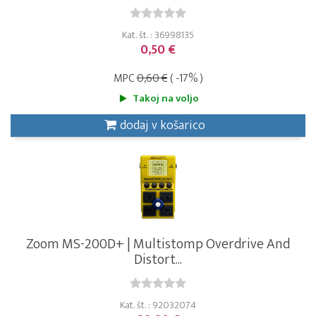
Kat. št. : 36998135
0,50 €
MPC
0,60 €
( -17% )
Takoj na voljo
dodaj v košarico
Zoom MS-200D+ | Multistomp Overdrive And
Distort...
Kat. št. : 92032074