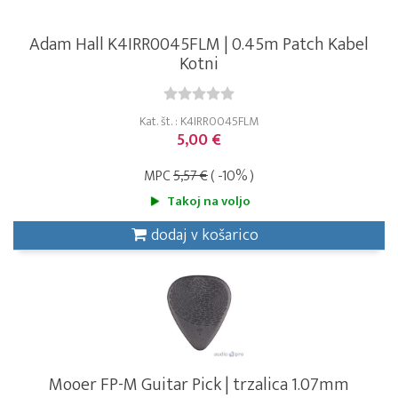
Adam Hall K4IRR0045FLM | 0.45m Patch Kabel
Kotni
Kat. št. : K4IRR0045FLM
5,00 €
MPC
5,57 €
( -10% )
Takoj na voljo
dodaj v košarico
Mooer FP-M Guitar Pick | trzalica 1.07mm