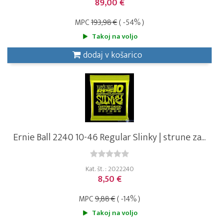
89,00 €
MPC
193,98 €
( -54% )
Takoj na voljo
dodaj v košarico
Ernie Ball 2240 10-46 Regular Slinky | strune za...
Kat. št. : 2022240
8,50 €
MPC
9,88 €
( -14% )
Takoj na voljo