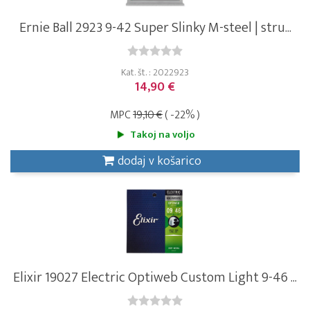
Ernie Ball 2923 9-42 Super Slinky M-steel | stru...
Kat. št. : 2022923
14,90 €
MPC
19,10 €
( -22% )
Takoj na voljo
dodaj v košarico
Elixir 19027 Electric Optiweb Custom Light 9-46 ...