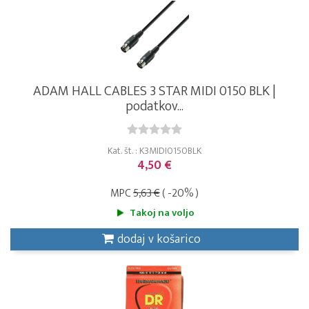
ADAM HALL CABLES 3 STAR MIDI 0150 BLK |
podatkov...
Kat. št. : K3MIDI0150BLK
4,50 €
MPC
5,63 €
( -20% )
Takoj na voljo
dodaj v košarico