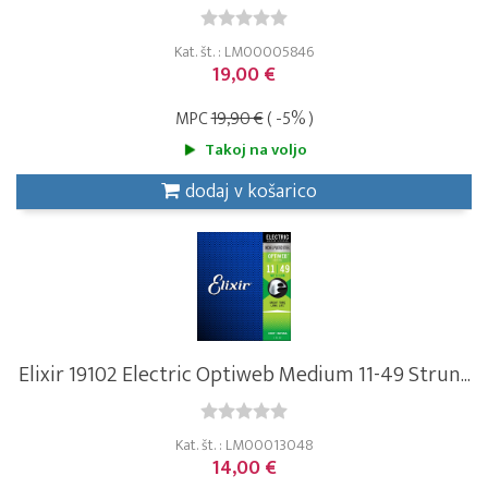
Kat. št. : LM00005846
19,00 €
MPC
19,90 €
( -5% )
Takoj na voljo
dodaj v košarico
Elixir 19102 Electric Optiweb Medium 11-49 Strun...
Kat. št. : LM00013048
14,00 €