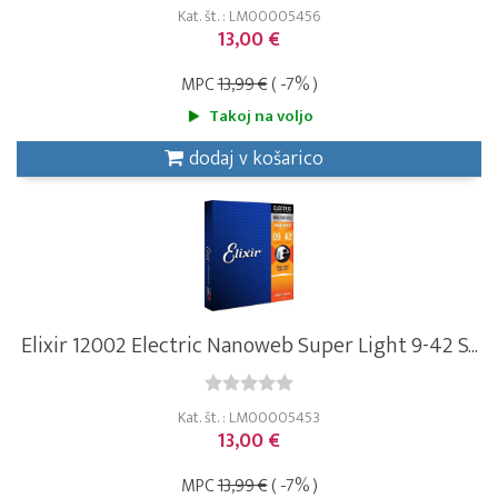
Kat. št. : LM00005456
13,00 €
MPC
13,99 €
( -7% )
Takoj na voljo
dodaj v košarico
Elixir 12002 Electric Nanoweb Super Light 9-42 S...
Kat. št. : LM00005453
13,00 €
MPC
13,99 €
( -7% )