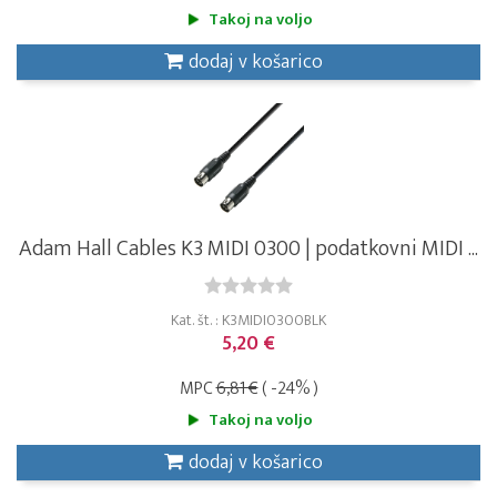
Takoj na voljo
dodaj v košarico
Adam Hall Cables K3 MIDI 0300 | podatkovni MIDI ...
Kat. št. : K3MIDI0300BLK
5,20 €
MPC
6,81 €
( -24% )
Takoj na voljo
dodaj v košarico