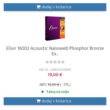
dodaj v košarico
Elixir 16002 Acoustic Nanoweb Phosphor Bronze
Ex...
Kat. št. : LM00005844
19,00 €
MPC
19,90 €
( -5% )
Takoj na voljo
dodaj v košarico