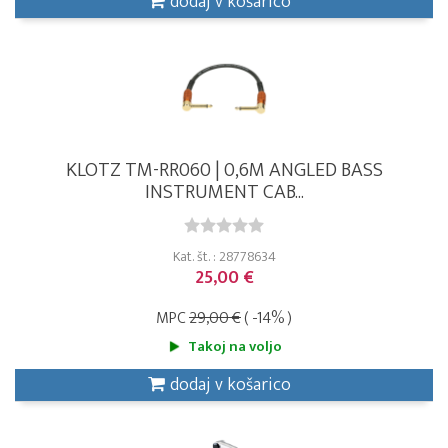
dodaj v košarico
KLOTZ TM-RR060 | 0,6M ANGLED BASS
INSTRUMENT CAB...
Kat. št. : 28778634
25,00 €
MPC
29,00 €
( -14% )
Takoj na voljo
dodaj v košarico