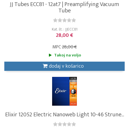
JJ Tubes ECC81 - 12at7 | Preamplifying Vacuum
Tube
Kat. št. : JJECC81
28,00 €
MPC
28,00 €
Takoj na voljo
dodaj v košarico
Elixir 12052 Electric Nanoweb Light 10-46 Strune...