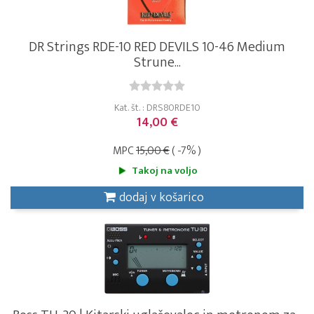
DR Strings RDE-10 RED DEVILS 10-46 Medium
Strune...
Kat. št. : DRS80RDE10
14,00 €
MPC
15,00 €
( -7% )
Takoj na voljo
dodaj v košarico