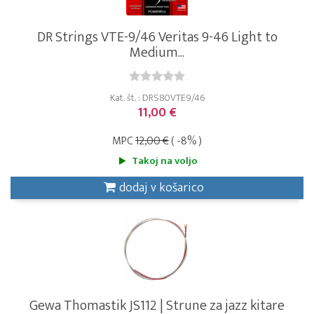
DR Strings VTE-9/46 Veritas 9-46 Light to
Medium...
Kat. št. : DRS80VTE9/46
11,00 €
MPC
12,00 €
( -8% )
Takoj na voljo
dodaj v košarico
Gewa Thomastik JS112 | Strune za jazz kitare