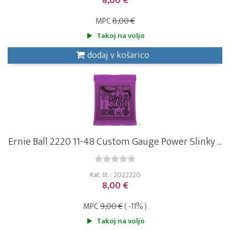
8,00 €
MPC
8,00 €
Takoj na voljo
dodaj v košarico
Ernie Ball 2220 11-48 Custom Gauge Power Slinky ...
Kat. št. : 2022220
8,00 €
MPC
9,00 €
( -11% )
Takoj na voljo