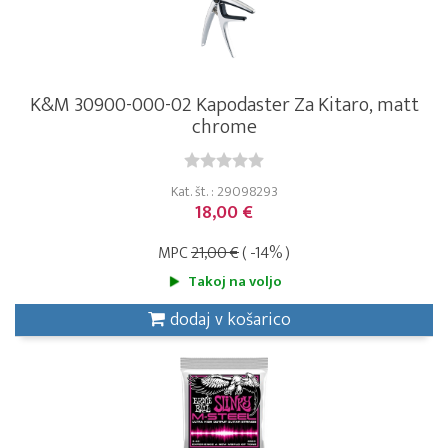
K&M 30900-000-02 Kapodaster Za Kitaro, matt
chrome
Kat. št. : 29098293
18,00 €
MPC
21,00 €
( -14% )
Takoj na voljo
dodaj v košarico