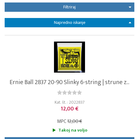
Filtriraj
Napredno iskanje
Ernie Ball 2837 20-90 Slinky 6-string | strune z...
Kat. št. : 2022837
12,00 €
MPC
12,00 €
Takoj na voljo