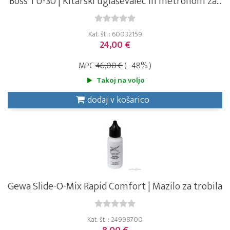
Boss TU-30 | Kitarski uglaševalec in metronom za...
Kat. št. : 60032159
24,00 €
MPC
46,00 €
( -48% )
Takoj na voljo
dodaj v košarico
Gewa Slide-O-Mix Rapid Comfort | Mazilo za trobila
Kat. št. : 24998700