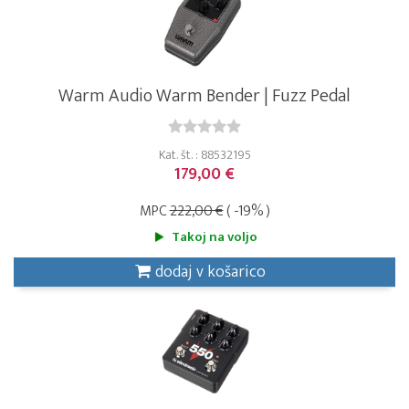
Warm Audio Warm Bender | Fuzz Pedal
Kat. št. : 88532195
179,00 €
MPC
222,00 €
( -19% )
Takoj na voljo
dodaj v košarico