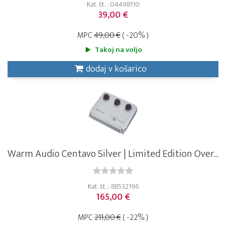
Kat. št. : 04498110
39,00 €
MPC
49,00 €
( -20% )
Takoj na voljo
dodaj v košarico
Warm Audio Centavo Silver | Limited Edition Over...
Kat. št. : 88532196
165,00 €
MPC
211,00 €
( -22% )