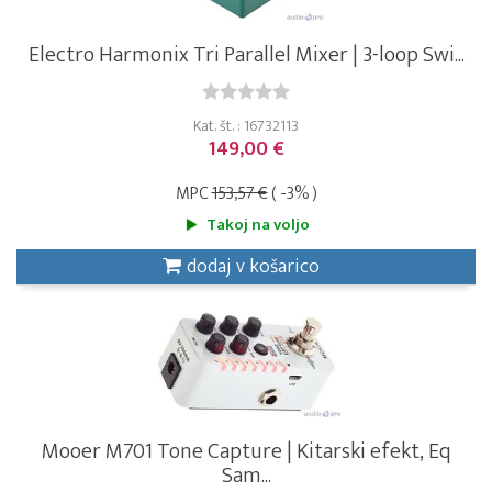
Electro Harmonix Tri Parallel Mixer | 3-loop Swi...
Kat. št. : 16732113
149,00 €
MPC
153,57 €
( -3% )
Takoj na voljo
dodaj v košarico
Mooer M701 Tone Capture | Kitarski efekt, Eq
Sam...