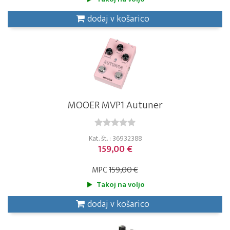
dodaj v košarico
MOOER MVP1 Autuner
Kat. št. : 36932388
159,00 €
MPC
159,00 €
Takoj na voljo
dodaj v košarico