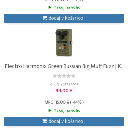
Takoj na voljo
dodaj v košarico
Electro Harmonix Green Russian Big Muff Fuzz | K...
Kat. št. : 16732017
99,00 €
MPC
115,00 €
( -14% )
Takoj na voljo
dodaj v košarico