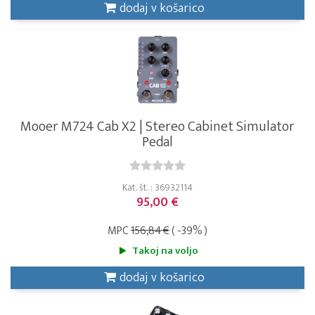
dodaj v košarico
Mooer M724 Cab X2 | Stereo Cabinet Simulator
Pedal
Kat. št. : 36932114
95,00 €
MPC
156,84 €
( -39% )
Takoj na voljo
dodaj v košarico