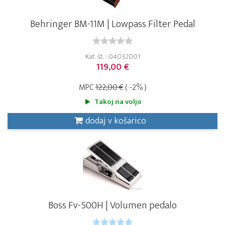
Behringer BM-11M | Lowpass Filter Pedal
Kat. št. : 04032001
119,00 €
MPC
122,00 €
( -2% )
Takoj na voljo
dodaj v košarico
Boss Fv-500H | Volumen pedalo