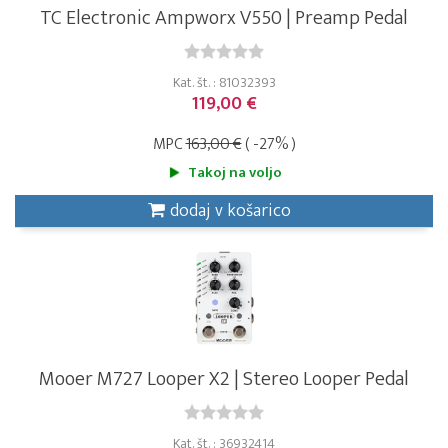
TC Electronic Ampworx V550 | Preamp Pedal
Kat. št. : 81032393
119,00 €
MPC
163,00 €
( -27% )
Takoj na voljo
dodaj v košarico
Mooer M727 Looper X2 | Stereo Looper Pedal
Kat. št. : 36932414