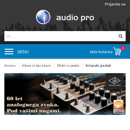
Prijavite se
0
MENU
Vaša košarica
Domov
Kitare in bas kitare
Efekti in pedali
Kitarski pedali