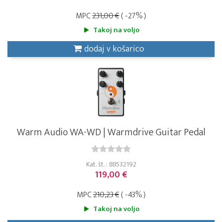
MPC
231,00 €
( -27% )
Takoj na voljo
dodaj v košarico
Warm Audio WA-WD | Warmdrive Guitar Pedal
Kat. št. : 88532192
119,00 €
MPC
210,23 €
( -43% )
Takoj na voljo