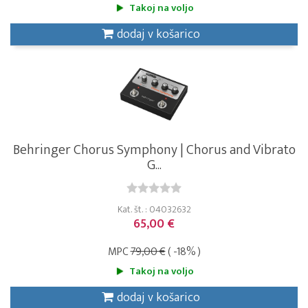
Takoj na voljo
dodaj v košarico
Behringer Chorus Symphony | Chorus and Vibrato
G...
Kat. št. : 04032632
65,00 €
MPC
79,00 €
( -18% )
Takoj na voljo
dodaj v košarico