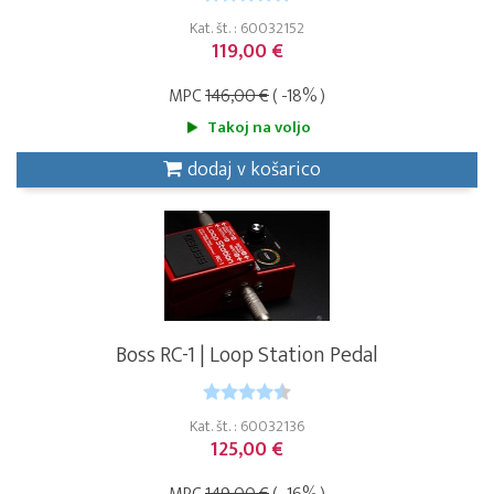
Kat. št. : 60032152
119,00 €
MPC
146,00 €
( -18% )
Takoj na voljo
dodaj v košarico
Boss RC-1 | Loop Station Pedal
Kat. št. : 60032136
125,00 €