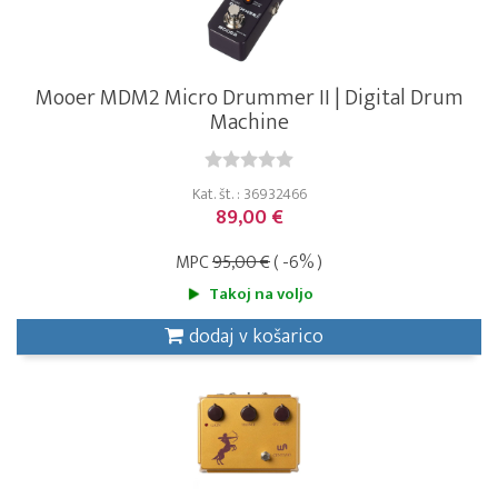
Mooer MDM2 Micro Drummer II | Digital Drum
Machine
Kat. št. : 36932466
89,00 €
MPC
95,00 €
( -6% )
Takoj na voljo
dodaj v košarico