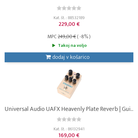
Kat. št. : 88532189
229,00 €
MPC
249,00 €
( -8% )
Takoj na voljo
dodaj v košarico
Universal Audio UAFX Heavenly Plate Reverb | Gui...
Kat. št. : 86132941
169,00 €