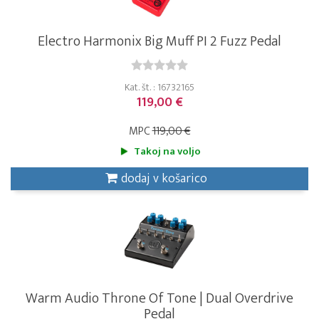
Electro Harmonix Big Muff PI 2 Fuzz Pedal
Kat. št. : 16732165
119,00 €
MPC
119,00 €
Takoj na voljo
dodaj v košarico
Warm Audio Throne Of Tone | Dual Overdrive
Pedal