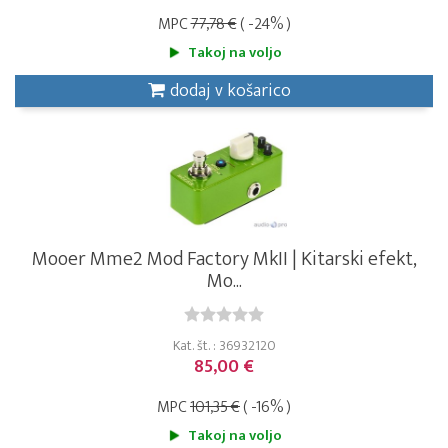
MPC
77,78 €
( -24% )
Takoj na voljo
dodaj v košarico
Mooer Mme2 Mod Factory MkII | Kitarski efekt,
Mo...
Kat. št. : 36932120
85,00 €
MPC
101,35 €
( -16% )
Takoj na voljo