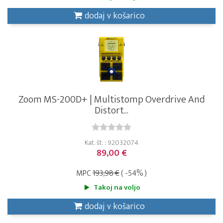
dodaj v košarico
Zoom MS-200D+ | Multistomp Overdrive And
Distort...
Kat. št. : 92032074
89,00 €
MPC
193,98 €
( -54% )
Takoj na voljo
dodaj v košarico