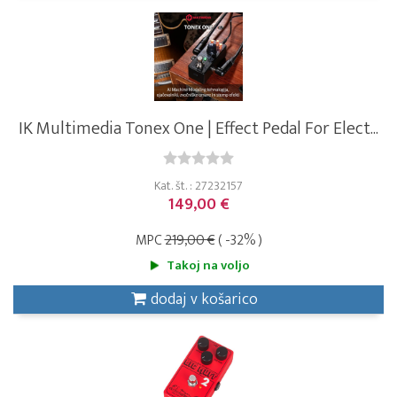
IK Multimedia Tonex One | Effect Pedal For Elect...
Kat. št. : 27232157
149,00 €
MPC
219,00 €
( -32% )
Takoj na voljo
dodaj v košarico