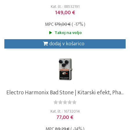
Kat. št. : 88532191
149,00 €
MPC
179,00 €
( -17% )
Takoj na voljo
dodaj v košarico
Electro Harmonix Bad Stone | Kitarski efekt, Pha...
Kat. št. : 16732014
77,00 €
MPC
89,29 €
( -14% )