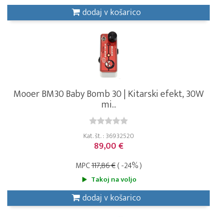
dodaj v košarico
Mooer BM30 Baby Bomb 30 | Kitarski efekt, 30W
mi...
Kat. št. : 36932520
89,00 €
MPC
117,86 €
( -24% )
Takoj na voljo
dodaj v košarico