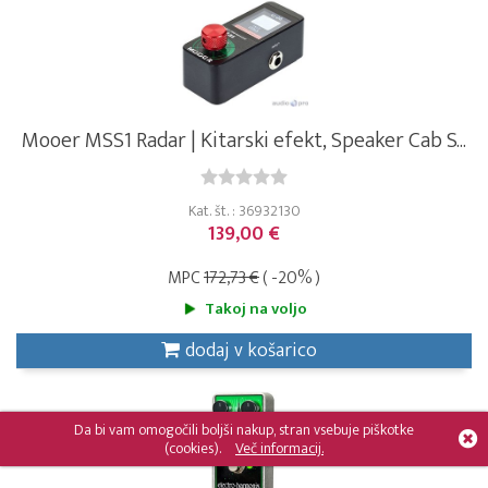
Mooer MSS1 Radar | Kitarski efekt, Speaker Cab S...
Kat. št. : 36932130
139,00 €
MPC
172,73 €
( -20% )
Takoj na voljo
dodaj v košarico
Da bi vam omogočili boljši nakup, stran vsebuje piškotke
(cookies).
Več informacij.