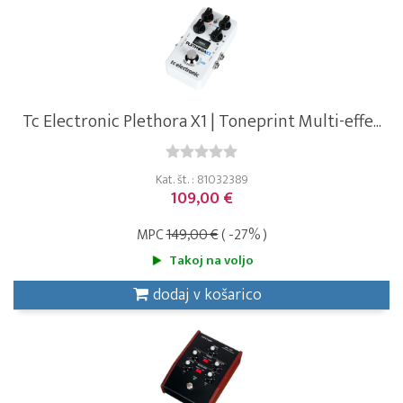
Tc Electronic Plethora X1 | Toneprint Multi-effe...
Kat. št. : 81032389
109,00 €
MPC
149,00 €
( -27% )
Takoj na voljo
dodaj v košarico