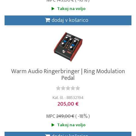
MPC
149,00 €
( -16% )
Takoj na voljo
dodaj v košarico
Warm Audio Ringerbringer | Ring Modulation
Pedal
Kat. št. : 88532194
205,00 €
MPC
249,00 €
( -18% )
Takoj na voljo