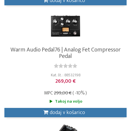
dodaj v košarico
Warm Audio Pedal76 | Analog Fet Compressor
Pedal
Kat. št. : 88532198
269,00 €
MPC
299,00 €
( -10% )
Takoj na voljo
dodaj v košarico