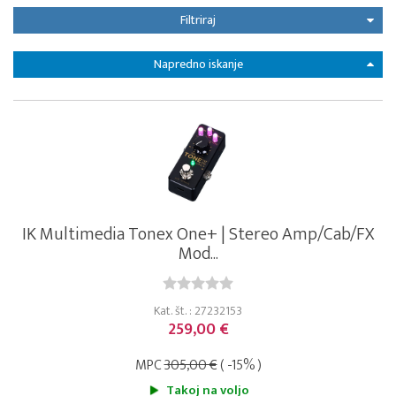
Filtriraj
Napredno iskanje
IK Multimedia Tonex One+ | Stereo Amp/Cab/FX
Mod...
Kat. št. : 27232153
259,00 €
MPC
305,00 €
( -15% )
Takoj na voljo