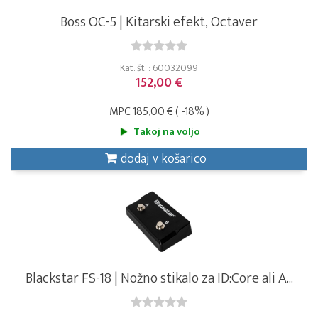
Boss OC-5 | Kitarski efekt, Octaver
Kat. št. : 60032099
152,00 €
MPC
185,00 €
( -18% )
Takoj na voljo
dodaj v košarico
Blackstar FS-18 | Nožno stikalo za ID:Core ali A...