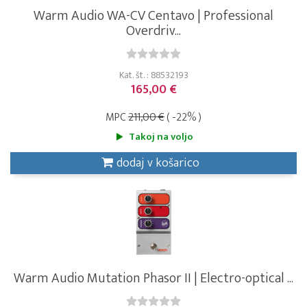
Warm Audio WA-CV Centavo | Professional
Overdriv...
Kat. št. : 88532193
165,00 €
MPC
211,00 €
( -22% )
Takoj na voljo
dodaj v košarico
Warm Audio Mutation Phasor II | Electro-optical ...