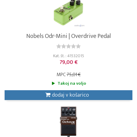
Nobels Odr-Mini | Overdrive Pedal
Kat. št. : 41532015
79,00 €
MPC
75,01 €
Takoj na voljo
dodaj v košarico