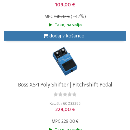
109,00 €
MPC
188,42 €
( -42% )
Takoj na voljo
dodaj v košarico
Boss XS-1 Poly Shifter | Pitch-shift Pedal
Kat. št. : 60032295
229,00 €
MPC
229,00 €
Takoj na voljo