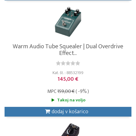
Warm Audio Tube Squealer | Dual Overdrive
Effect...
Kat. št. : 88532199
145,00 €
MPC
159,00 €
( -9% )
Takoj na voljo
dodaj v košarico