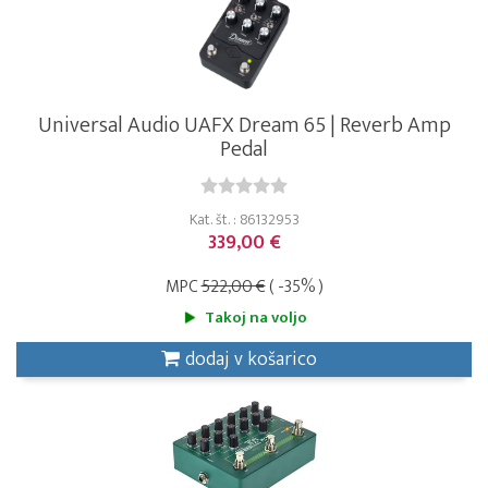
Universal Audio UAFX Dream 65 | Reverb Amp
Pedal
Kat. št. : 86132953
339,00 €
MPC
522,00 €
( -35% )
Takoj na voljo
dodaj v košarico