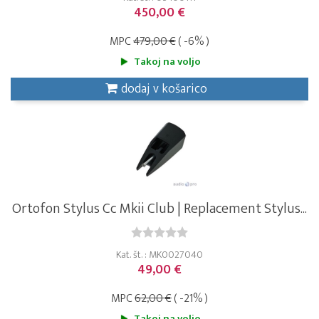
450,00 €
MPC
479,00 €
( -6% )
Takoj na voljo
dodaj v košarico
Ortofon Stylus Cc Mkii Club | Replacement Stylus...
Kat. št. : MK0027040
49,00 €
MPC
62,00 €
( -21% )
Takoj na voljo