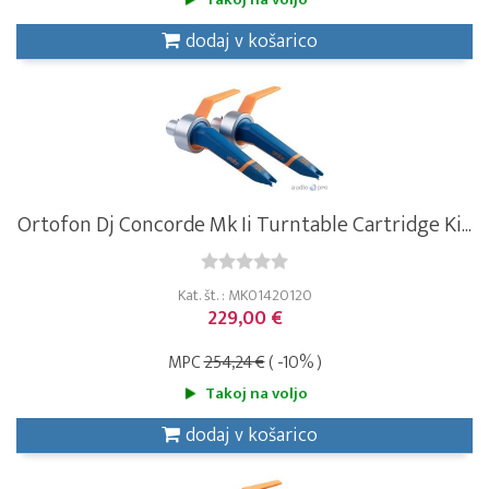
dodaj v košarico
Ortofon Dj Concorde Mk Ii Turntable Cartridge Ki...
Kat. št. : MK01420120
229,00 €
MPC
254,24 €
( -10% )
Takoj na voljo
dodaj v košarico