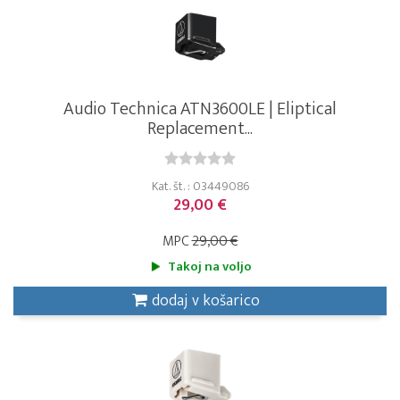
Audio Technica ATN3600LE | Eliptical
Replacement...
Kat. št. : 03449086
29,00 €
MPC
29,00 €
Takoj na voljo
dodaj v košarico