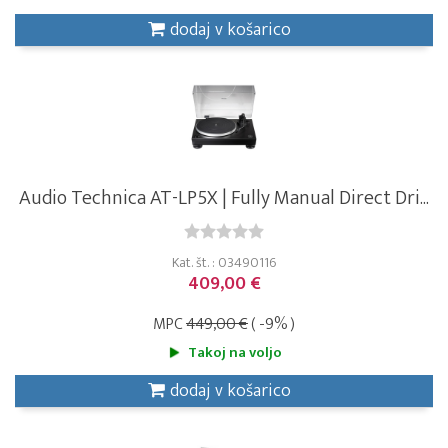
dodaj v košarico
Audio Technica AT-LP5X | Fully Manual Direct Dri...
Kat. št. : 03490116
409,00 €
MPC
449,00 €
( -9% )
Takoj na voljo
dodaj v košarico