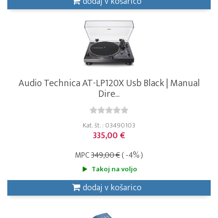
dodaj v košarico
Audio Technica AT-LP120X Usb Black | Manual
Dire...
Kat. št. : 03490103
335,00 €
MPC
349,00 €
( -4% )
Takoj na voljo
dodaj v košarico