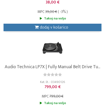
38,00 €
MPC
39,00 €
( -3% )
Takoj na voljo
dodaj v košarico
Audio Technica LP7X | Fully Manual Belt Drive Tu...
Kat. št. : 03490126
799,00 €
MPC
799,00 €
Takoj na voljo