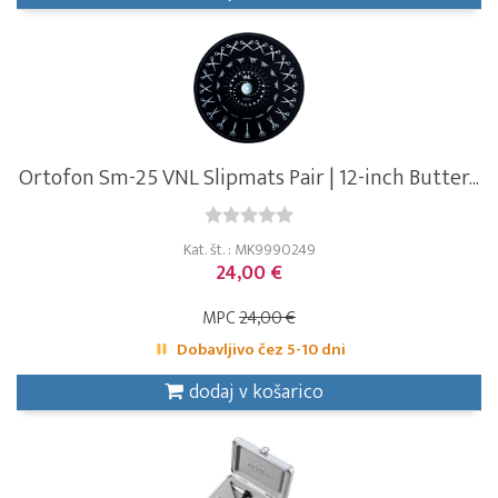
Ortofon Sm-25 VNL Slipmats Pair | 12-inch Butter...
Kat. št. : MK9990249
24,00 €
MPC
24,00 €
Dobavljivo čez 5-10 dni
dodaj v košarico