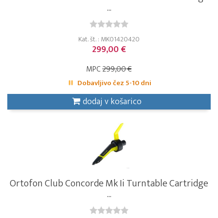
...
Kat. št. : MK01420420
299,00 €
MPC
299,00 €
Dobavljivo čez 5-10 dni
dodaj v košarico
Ortofon Club Concorde Mk Ii Turntable Cartridge
...