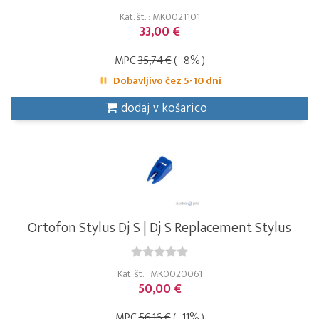
Kat. št. : MK0021101
33,00 €
MPC
35,74 €
( -8% )
Dobavljivo čez 5-10 dni
dodaj v košarico
Ortofon Stylus Dj S | Dj S Replacement Stylus
Kat. št. : MK0020061
50,00 €
MPC
56,16 €
( -11% )