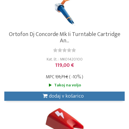
Ortofon Dj Concorde Mk Ii Turntable Cartridge
An...
Kat. št. : MK01420100
119,00 €
MPC
131,71 €
( -10% )
Takoj na voljo
dodaj v košarico