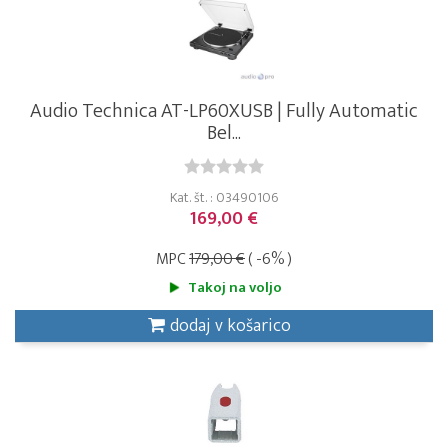
Audio Technica AT-LP60XUSB | Fully Automatic
Bel...
Kat. št. : 03490106
169,00 €
MPC
179,00 €
( -6% )
Takoj na voljo
dodaj v košarico