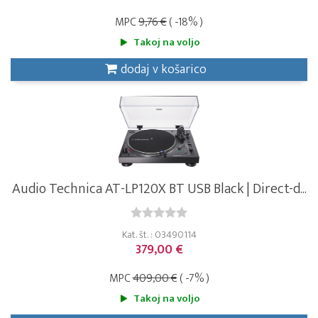
MPC
9,76 €
( -18% )
Takoj na voljo
dodaj v košarico
Audio Technica AT-LP120X BT USB Black | Direct-d...
Kat. št. : 03490114
379,00 €
MPC
409,00 €
( -7% )
Takoj na voljo