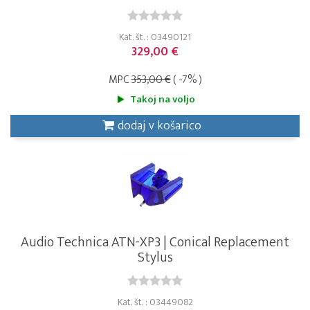
Kat. št. : 03490121
329,00 €
MPC
353,00 €
( -7% )
Takoj na voljo
dodaj v košarico
Audio Technica ATN-XP3 | Conical Replacement
Stylus
Kat. št. : 03449082