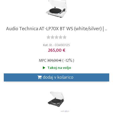
Audio Technica AT-LP70X BT WS (white/silver) | ...
Kat. št. : 03490125
265,00 €
MPC
301,00 €
( -12% )
Takoj na voljo
dodaj v košarico