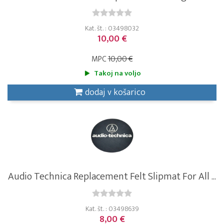
Kat. št. : 03498032
10,00 €
MPC
10,00 €
Takoj na voljo
dodaj v košarico
Audio Technica Replacement Felt Slipmat For All ...
Kat. št. : 03498639
8,00 €