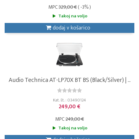
MPC
329,00 €
( -3% )
Takoj na voljo
dodaj v košarico
Audio Technica AT-LP70X BT BS (Black/Silver) | ...
Kat. št. : 03490124
249,00 €
MPC
249,00 €
Takoj na voljo