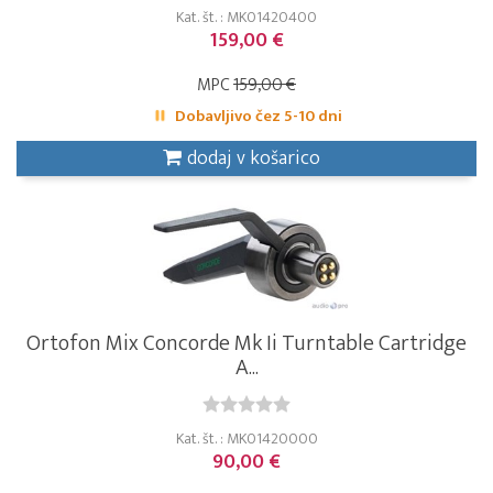
Kat. št. : MK01420400
159,00 €
MPC
159,00 €
Dobavljivo čez 5-10 dni
dodaj v košarico
Ortofon Mix Concorde Mk Ii Turntable Cartridge
A...
Kat. št. : MK01420000
90,00 €