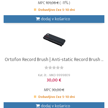
MPC
101,08 €
( -11% )
Dobavljivo čez 5-10 dni
dodaj v košarico
Ortofon Record Brush | Anti-static Record Brush ...
Kat. št. : MK0-9999809
30,00 €
MPC
30,00 €
Dobavljivo čez 5-10 dni
dodaj v košarico