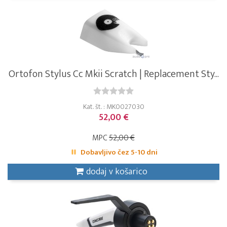
Ortofon Stylus Cc Mkii Scratch | Replacement Sty...
Kat. št. : MK0027030
52,00 €
MPC
52,00 €
Dobavljivo čez 5-10 dni
dodaj v košarico