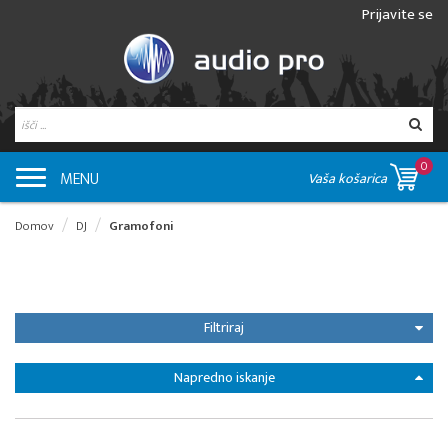
Prijavite se
0
MENU
Vaša košarica
Domov
DJ
Gramofoni
Filtriraj
Napredno iskanje