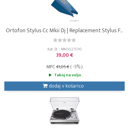
Ortofon Stylus Cc Mkii Dj | Replacement Stylus F...
Kat. št. : MK0027010
39,00 €
MPC
41,05 €
( -5% )
Takoj na voljo
dodaj v košarico