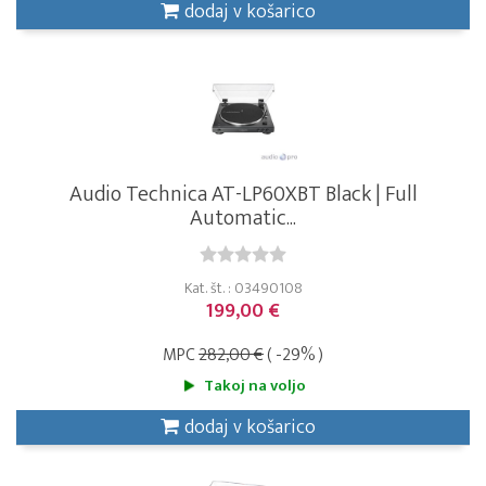
dodaj v košarico
Audio Technica AT-LP60XBT Black | Full
Automatic...
Kat. št. : 03490108
199,00 €
MPC
282,00 €
( -29% )
Takoj na voljo
dodaj v košarico