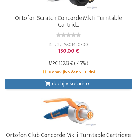
Ortofon Scratch Concorde Mk Ii Turntable
Cartrid...
Kat. št. : MK01420300
130,00 €
MPC
152,13 €
( -15% )
Dobavljivo čez 5-10 dni
dodaj v košarico
Ortofon Club Concorde Mk Ii Turntable Cartridge