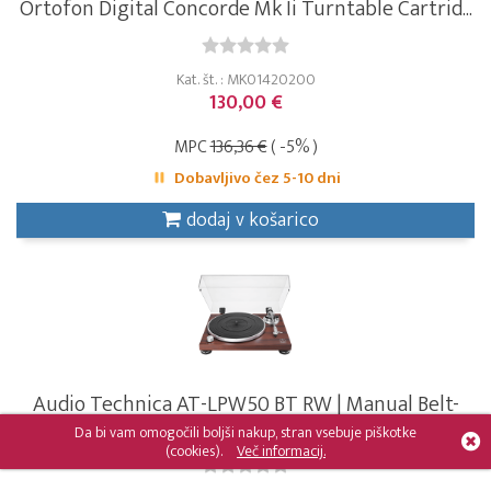
Ortofon Digital Concorde Mk Ii Turntable Cartrid...
Kat. št. : MK01420200
130,00 €
MPC
136,36 €
( -5% )
Dobavljivo čez 5-10 dni
dodaj v košarico
Audio Technica AT-LPW50 BT RW | Manual Belt-
driv...
Da bi vam omogočili boljši nakup, stran vsebuje piškotke
(cookies).
Več informacij.