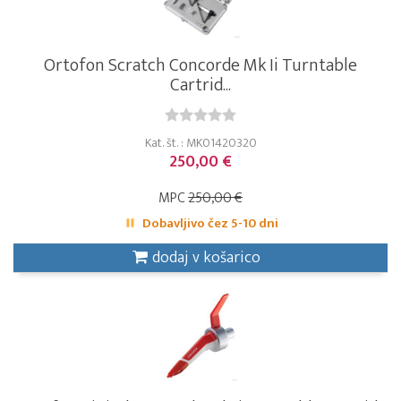
Ortofon Scratch Concorde Mk Ii Turntable
Cartrid...
Kat. št. : MK01420320
250,00 €
MPC
250,00 €
Dobavljivo čez 5-10 dni
dodaj v košarico