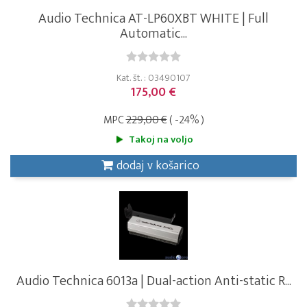
Audio Technica AT-LP60XBT WHITE | Full
Automatic...
Kat. št. : 03490107
175,00 €
MPC
229,00 €
( -24% )
Takoj na voljo
dodaj v košarico
Audio Technica 6013a | Dual-action Anti-static R...