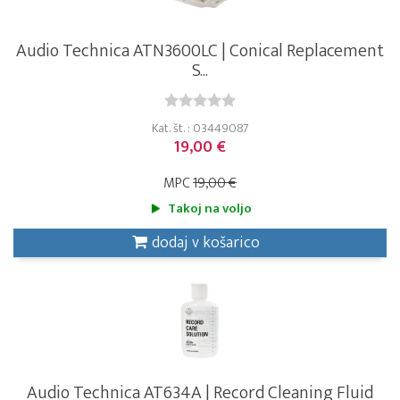
Audio Technica ATN3600LC | Conical Replacement
S...
Kat. št. : 03449087
19,00 €
MPC
19,00 €
Takoj na voljo
dodaj v košarico
Audio Technica AT634A | Record Cleaning Fluid