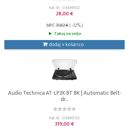
Kat. št. : 03498102
28,00 €
MPC
31,82 €
( -12% )
Takoj na voljo
dodaj v košarico
Audio Technica AT-LP3X BT BK | Automatic Belt-
dr...
Kat. št. : 03490122
319,00 €