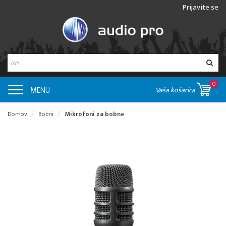
Prijavite se
0
MENU
Vaša košarica
Domov
Bobni
Mikrofoni za bobne