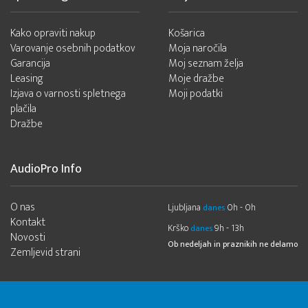
Kako opraviti nakup
Košarica
Varovanje osebnih podatkov
Moja naročila
Garancija
Moj seznam želja
Leasing
Moje dražbe
Izjava o varnosti spletnega
Moji podatki
plačila
Dražbe
AudioPro Info
O nas
Ljubljana
0h - 0h
danes
Kontakt
Krško
9h - 13h
danes
Novosti
Ob nedeljah in praznikih ne delamo
Zemljevid strani