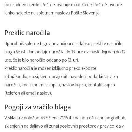
po uradnem ceniku Pošte Slovenije d.o.o. Cenik Pošte Slovenije
lahko najdete na
spletnem naslovu Pošte Slovenije
.
Preklic naročila
Uporabnik spletne trgovine audiopro.si, lahko prekliče naročilo
blaga še isti dan oddaje naročila do 13. ure oz. naslednji dan do 12.
ure, če je bilo naročilo oddano po 13. uri.
Preklic naročila je možen izključno preko e-pošte
info@audiopro.si
, kjer morajo biti navedeni podatki: številka
naročila, ime in priimek kupca, naslov kupca, kontakt kupca
(telefon ali email naslov).
Pogoji za vračilo blaga
V skladu z določbo 43.č člena ZVPot ima potrošnik pri pogodbah,
sklenjenih na daljavo ali zunaj poslovnih prostorov, pravico, da v