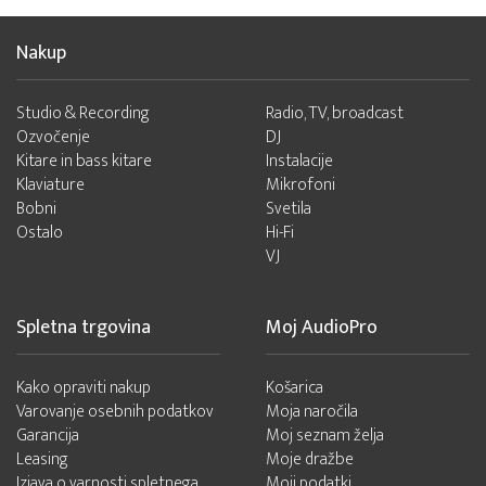
Nakup
Studio & Recording
Radio, TV, broadcast
Ozvočenje
DJ
Kitare in bass kitare
Instalacije
Klaviature
Mikrofoni
Bobni
Svetila
Ostalo
Hi-Fi
VJ
Spletna trgovina
Moj AudioPro
Kako opraviti nakup
Košarica
Varovanje osebnih podatkov
Moja naročila
Garancija
Moj seznam želja
Leasing
Moje dražbe
Izjava o varnosti spletnega
Moji podatki