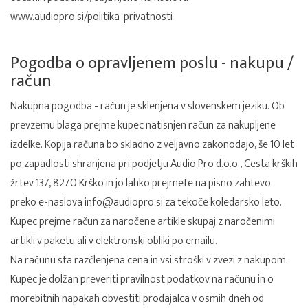
www.audiopro.si/politika-privatnosti
Pogodba o opravljenem poslu - nakupu /
račun
Nakupna pogodba - račun je sklenjena v slovenskem jeziku. Ob
prevzemu blaga prejme kupec natisnjen račun za nakupljene
izdelke. Kopija računa bo skladno z veljavno zakonodajo, še 10 let
po zapadlosti shranjena pri podjetju Audio Pro d.o.o., Cesta krških
žrtev 137, 8270 Krško in jo lahko prejmete na pisno zahtevo
preko e-naslova
info@audiopro.si
za tekoče koledarsko leto.
Kupec prejme račun za naročene artikle skupaj z naročenimi
artikli v paketu ali v elektronski obliki po emailu.
Na računu sta razčlenjena cena in vsi stroški v zvezi z nakupom.
Kupec je dolžan preveriti pravilnost podatkov na računu in o
morebitnih napakah obvestiti prodajalca v osmih dneh od