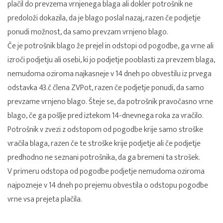
plačil do prevzema vrnjenega blaga ali dokler potrošnik ne
predoloži dokazila, da je blago poslal nazaj, razen če podjetje
ponudi možnost, da samo prevzam vrnjeno blago.
Če je potrošnik blago že prejel in odstopi od pogodbe, ga vrne ali
izroči podjetju ali osebi, ki jo podjetje pooblasti za prevzem blaga,
nemudoma oziroma najkasneje v 14 dneh po obvestilu iz prvega
odstavka 43.č člena ZVPot, razen če podjetje ponudi, da samo
prevzame vrnjeno blago. Šteje se, da potrošnik pravočasno vrne
blago, če ga pošlje pred iztekom 14-dnevnega roka za vračilo.
Potrošnik v zvezi z odstopom od pogodbe krije samo stroške
vračila blaga, razen če te stroške krije podjetje ali če podjetje
predhodno ne seznani potrošnika, da ga bremeni ta strošek.
V primeru odstopa od pogodbe podjetje nemudoma oziroma
najpozneje v 14 dneh po prejemu obvestila o odstopu pogodbe
vrne vsa prejeta plačila.