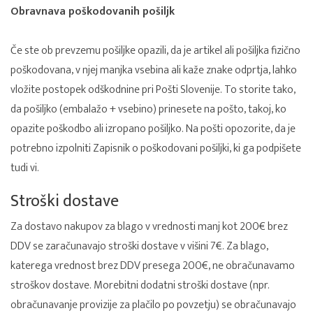
Obravnava poškodovanih pošiljk
Če ste ob prevzemu pošiljke opazili, da je artikel ali pošiljka fizično
poškodovana, v njej manjka vsebina ali kaže znake odprtja, lahko
vložite postopek odškodnine pri Pošti Slovenije. To storite tako,
da pošiljko (embalažo + vsebino) prinesete na pošto, takoj, ko
opazite poškodbo ali izropano pošiljko. Na pošti opozorite, da je
potrebno izpolniti Zapisnik o poškodovani pošiljki, ki ga podpišete
tudi vi.
Stroški dostave
Za dostavo nakupov za blago v vrednosti manj kot 200€ brez
DDV se zaračunavajo stroški dostave v višini 7€. Za blago,
katerega vrednost brez DDV presega 200€, ne obračunavamo
stroškov dostave. Morebitni dodatni stroški dostave (npr.
obračunavanje provizije za plačilo po povzetju) se obračunavajo