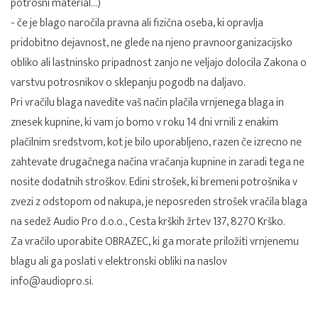
potrošni material...)
- če je blago naročila pravna ali fizična oseba, ki opravlja
pridobitno dejavnost, ne glede na njeno pravnoorganizacijsko
obliko ali lastninsko pripadnost zanjo ne veljajo dolocila Zakona o
varstvu potrosnikov o sklepanju pogodb na daljavo.
Pri vračilu blaga navedite vaš način plačila vrnjenega blaga in
znesek kupnine, ki vam jo bomo v roku 14 dni vrnili z enakim
plačilnim sredstvom, kot je bilo uporabljeno, razen če izrecno ne
zahtevate drugačnega načina vračanja kupnine in zaradi tega ne
nosite dodatnih stroškov. Edini strošek, ki bremeni potrošnika v
zvezi z odstopom od nakupa, je neposreden strošek vračila blaga
na sedež Audio Pro d.o.o., Cesta krških žrtev 137, 8270 Krško.
Za vračilo uporabite
OBRAZEC
, ki ga morate priložiti vrnjenemu
blagu ali ga poslati v elektronski obliki na naslov
info@audiopro.si
.