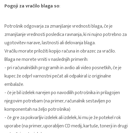
Pogoji za vračilo blaga so
:
Potrošnik odgovarja za zmanjšanje vrednosti blaga, če je
zmanjšanje vrednosti posledica ravnanja, ki ni nujno potrebno za
ugotovitev narave, lastnosti ali delovanja blaga.
Vračilu morate priložiti kopijo računa in
obrazec za vračilo
.
Blaga ne morete vrniti v naslednjih primerih:
- pri računalniških programih in avdio ali video posnetkih, če je
kupec že odprl varnostni pečat ali odpakiral iz originalne
embalaže.
- če je bil izdelek narejen po navodilih potrošnika in prilagojen
njegovim potrebam (na primer, računalnik sestavljen po
komponentah na željo potrošnika)
- če gre za pokvarljiv izdelek ali izdelek, ki mu je že potekel rok
uporabe (na primer, uporabljen CD medij, kartuše, tonerji in drugi