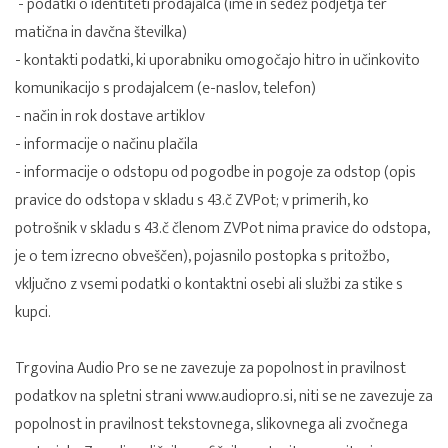
- podatki o identiteti prodajalca (ime in sedež podjetja ter
matična in davčna številka)
- kontakti podatki, ki uporabniku omogočajo hitro in učinkovito
komunikacijo s prodajalcem (e-naslov, telefon)
- način in rok dostave artiklov
- informacije o načinu plačila
- informacije o odstopu od pogodbe in pogoje za odstop (opis
pravice do odstopa v skladu s 43.č ZVPot; v primerih, ko
potrošnik v skladu s 43.č členom ZVPot nima pravice do odstopa,
je o tem izrecno obveščen), pojasnilo postopka s pritožbo,
vključno z vsemi podatki o kontaktni osebi ali službi za stike s
kupci.
Trgovina Audio Pro se ne zavezuje za popolnost in pravilnost
podatkov na spletni strani www.audiopro.si, niti se ne zavezuje za
popolnost in pravilnost tekstovnega, slikovnega ali zvočnega