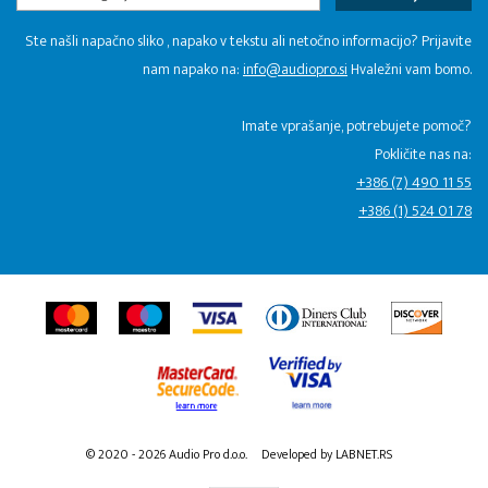
Ste našli napačno sliko , napako v tekstu ali netočno informacijo? Prijavite
nam napako na:
info@audiopro.si
Hvaležni vam bomo.
Imate vprašanje, potrebujete pomoč?
Pokličite nas na:
+386 (7) 490 11 55
+386 (1) 524 01 78
© 2020 - 2026 Audio Pro d.o.o.
Developed by LABNET.RS