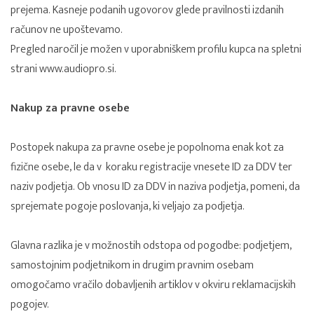
prejema. Kasneje podanih ugovorov glede pravilnosti izdanih
računov ne upoštevamo.
Pregled naročil je možen v uporabniškem profilu kupca na spletni
strani www.audiopro.si.
Nakup za pravne osebe
Postopek nakupa za pravne osebe je popolnoma enak kot za
fizične osebe, le da v koraku registracije vnesete ID za DDV ter
naziv podjetja. Ob vnosu ID za DDV in naziva podjetja, pomeni, da
sprejemate pogoje poslovanja, ki veljajo za podjetja.
Glavna razlika je v možnostih odstopa od pogodbe: podjetjem,
samostojnim podjetnikom in drugim pravnim osebam
omogočamo vračilo dobavljenih artiklov v okviru reklamacijskih
pogojev.