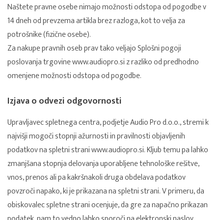
Naštete pravne osebe nimajo možnosti odstopa od pogodbe v
14 dneh od prevzema artikla brez razloga, kot to velja za
potrošnike (fizične osebe).
Za nakupe pravnih oseb prav tako veljajo Splošni pogoji
poslovanja trgovine www.audiopro.si z razliko od predhodno
omenjene možnosti odstopa od pogodbe.
Izjava o odvezi odgovornosti
Upravljavec spletnega centra, podjetje Audio Pro d.o.o., stremi k
najvišji mogoči stopnji ažurnosti in pravilnosti objavljenih
podatkov na spletni strani
www.audiopro.si
. Kljub temu pa lahko
zmanjšana stopnja delovanja uporabljene tehnološke rešitve,
vnos, prenos ali pa kakršnakoli druga obdelava podatkov
povzroči napako, ki je prikazana na spletni strani. V primeru, da
obiskovalec spletne strani ocenjuje, da gre za napačno prikazan
podatek, nam to vedno lahko sporoči na elektronski naslov