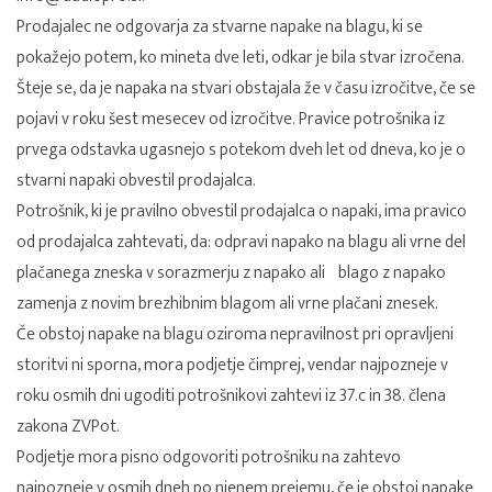
Prodajalec ne odgovarja za stvarne napake na blagu, ki se
pokažejo potem, ko mineta dve leti, odkar je bila stvar izročena.
Šteje se, da je napaka na stvari obstajala že v času izročitve, če se
pojavi v roku šest mesecev od izročitve. Pravice potrošnika iz
prvega odstavka ugasnejo s potekom dveh let od dneva, ko je o
stvarni napaki obvestil prodajalca.
Potrošnik, ki je pravilno obvestil prodajalca o napaki, ima pravico
od prodajalca zahtevati, da: odpravi napako na blagu ali vrne del
plačanega zneska v sorazmerju z napako ali blago z napako
zamenja z novim brezhibnim blagom ali vrne plačani znesek.
Če obstoj napake na blagu oziroma nepravilnost pri opravljeni
storitvi ni sporna, mora podjetje čimprej, vendar najpozneje v
roku osmih dni ugoditi potrošnikovi zahtevi iz 37.c in 38. člena
zakona ZVPot.
Podjetje mora pisno odgovoriti potrošniku na zahtevo
najpozneje v osmih dneh po njenem prejemu, če je obstoj napake