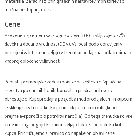
materiala. Zaradi različnih grafičnih nastavitev monitorjev so
možna odstopanja barv.
Cene
Vse cene v spletnem katalogu so v evrih (€) in vkljucujejo 22%
davek na dodano vrednost (DDV). Vsi posli bodo opravljeni v
omenjeni valuti. Cene veljajo v trenutku oddaje naročila in nimajo
vnaprej določene veljavnosti.
Popusti, promocijske kode in boni se ne seštevajo. Vplačana
sredstva po darilnih bonih, bonusih in predračunih se ne
obrestujejo. Kupoprodajna pogodba med prodajalcem in kupcem
je sklenjena v trenutku, ko ponudnik potrdi naročilo (kupec
prejme e-sporočilo o potrditvi naročila). Od tega trenutka so vse
cene in drugi pogoji fiksirani in veljajo tako za ponudnika kot
kupca. Pridružujemo si pravico do napake pri objavi cene.