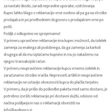
za nastalo škodo, zaradi nepravilne uporabe, vzdrževanja.
Kupec lahko blago v reklamacijo vrne osebno ali pa ga na stroške
prodajalca in po predhodnem dogovoru s prodajalcem vrne po
pošti.
Pošiljk z odkupnino ne sprejemamo!
V primeru upravičene reklamacije ima kupec možnost, da izdelek
zamenja za enakega ali podobnega, da ga zamenja za karkoli
drugega ali da mu izplačamo kupnino in mu jo nakažemo na
njegov transakcijski račun.
V primeru neupravičene reklamacije kupcu vrnemo izdelek in
zaračunamo stroške vračila. Neprevzeti artikli in neupravičene
reklamacije ne ustavijo obveznosti kupca do plačila terjatev.
V primeru, da je prišlo do poškodbe paketa med samo dostavo, je
potrebno izvršiti reklamacijo pri dostavni službi, odvisno od
načina pošiljanja in nas o reklamaciji obvestiti na
info@audiopro.si
.