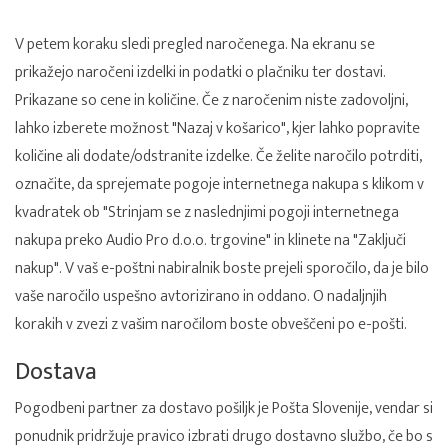
V petem koraku sledi pregled naročenega. Na ekranu se
prikažejo naročeni izdelki in podatki o plačniku ter dostavi.
Prikazane so cene in količine. Če z naročenim niste zadovoljni,
lahko izberete možnost "Nazaj v košarico", kjer lahko popravite
količine ali dodate/odstranite izdelke. Če želite naročilo potrditi,
označite, da sprejemate pogoje internetnega nakupa s klikom v
kvadratek ob "Strinjam se z naslednjimi pogoji internetnega
nakupa preko Audio Pro d.o.o. trgovine" in klinete na "Zaključi
nakup". V vaš e-poštni nabiralnik boste prejeli sporočilo, da je bilo
vaše naročilo uspešno avtorizirano in oddano. O nadaljnjih
korakih v zvezi z vašim naročilom boste obveščeni po e-pošti.
Dostava
Pogodbeni partner za dostavo pošiljk je Pošta Slovenije, vendar si
ponudnik pridržuje pravico izbrati drugo dostavno službo, če bo s