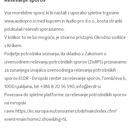
Reševanje sporov
Vse morebitne spore, ki bi nastali z uporabo spletne trgovine
www.audiopro.si med kupcem in Audio pro d.o.o., bosta stranki
poizkušali reševati sporazumno.
V kolikor to ne bo mogoče, je stvarno pristojno Okrožno sodišče
v Krškem.
Podjetje potrošnika seznanja, da skladno z Zakonom o
izvensodnem reševanju potrošniških sporov (ZisRPS) priznavamo
za zunanjega izvajalca izvensodnega reševanja potrošniških
sporov
ECDR - Evropski center za reševanje sporov
, Tomšičeva 6,
1000 Ljubljana, tel: +386 8 20 56 590, info@ecdr.si.
Povezava do spletne platforme za reševanje potrošniških sporov
na evropski
ravni:
https://ec.europa.eu/consumers/odr/main/index.cfm?
event=main.home2.show&lng=SL