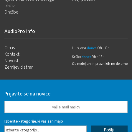
plačila
Dražbe
AudioPro Info
O nas
Ljubljana
0h - 0h
danes
Kontakt
Krško
9h - 13h
danes
Novosti
Ob nedeljah in praznikih ne delamo
Zemljevid strani
Prijavite se na novice
Izberite kategorije, ki vas zanimajo
Izberite kategorijo...