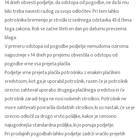
14 dneh obvesti podjetje, da odstopa od pogodbe, ne da bi mu
bilo treba navesti razlog za svojo odločitev. Pri tem lahko
potrošnika bremenijo je stroški iz sedmega odstavka 43.d člena
tega zakona. Rok se začne šteti en dan po datumu prevzema
blaga.
V primeru odstopa od pogodbe podjetje nemudoma oziroma
najpozneje v 14 dneh po prejemu obvestila o odstopu od
pogodbe vrne vsa prejeta plačila.
Podjetje vrne prejeta plačila potrošniku z enakim plačilnim
sredstvom, kot ga je uporabil potrošnik, razen če je potrošnik
izrecno zahteval uporabo drugega plačilnega sredstva in če
potrošnik zaradi tega ne nosi nobenih stroškov. Potrošnik ne
more zahtevati povračila dodatnih stroškov, ki so nastali, če se je
izrecno odločil za drugo vrsto pošiljke, kakor je cenovno
najugodnejša standardna pošiljka, ki jo ponuja podjetje.
Pri prodajnih pogodbah lahko podjetje zadrži vračilo prejetih