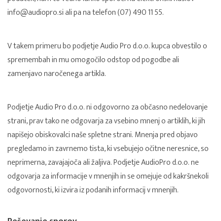
info@audiopro.si
ali pa na telefon (07) 490 11 55.
V takem primeru bo podjetje Audio Pro d.o.o. kupca obvestilo o
spremembah in mu omogočilo odstop od pogodbe ali
zamenjavo naročenega artikla.
Podjetje Audio Pro d.o.o. ni odgovorno za občasno nedelovanje
strani, prav tako ne odgovarja za vsebino mnenj o artiklih, ki jih
napišejo obiskovalci naše spletne strani. Mnenja pred objavo
pregledamo in zavrnemo tista, ki vsebujejo očitne neresnice, so
neprimerna, zavajajoča ali žaljiva. Podjetje AudioPro d.o.o. ne
odgovarja za informacije v mnenjih in se omejuje od kakršnekoli
odgovornosti, ki izvira iz podanih informacij v mnenjih.