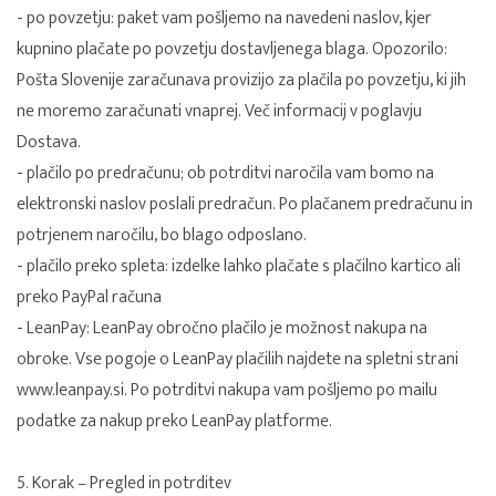
- po povzetju: paket vam pošljemo na navedeni naslov, kjer
kupnino plačate po povzetju dostavljenega blaga. Opozorilo:
Pošta Slovenije zaračunava provizijo za plačila po povzetju, ki jih
ne moremo zaračunati vnaprej. Več informacij v poglavju
Dostava.
- plačilo po predračunu; ob potrditvi naročila vam bomo na
elektronski naslov poslali predračun. Po plačanem predračunu in
potrjenem naročilu, bo blago odposlano.
- plačilo preko spleta: izdelke lahko plačate s plačilno kartico ali
preko PayPal računa
- LeanPay: LeanPay obročno plačilo je možnost nakupa na
obroke. Vse pogoje o LeanPay plačilih najdete na spletni strani
www.leanpay.si. Po potrditvi nakupa vam pošljemo po mailu
podatke za nakup preko LeanPay platforme.
5. Korak – Pregled in potrditev