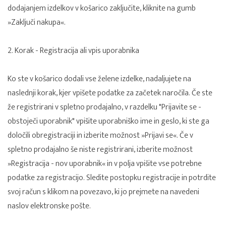
dodajanjem izdelkov v košarico zaključite, kliknite na gumb
»Zaključi nakupa«.
2. Korak - Registracija ali vpis uporabnika
Ko ste v košarico dodali vse želene izdelke, nadaljujete na
naslednji korak, kjer vpišete podatke za začetek naročila. Če ste
že registrirani v spletno prodajalno, v razdelku "Prijavite se -
obstoječi uporabnik" vpišite uporabniško ime in geslo, ki ste ga
določili obregistraciji in izberite možnost »Prijavi se«. Če v
spletno prodajalno še niste registrirani, izberite možnost
»Registracija - nov uporabnik« in v polja vpišite vse potrebne
podatke za registracijo. Sledite postopku registracije in potrdite
svoj račun s klikom na povezavo, ki jo prejmete na navedeni
naslov elektronske pošte.