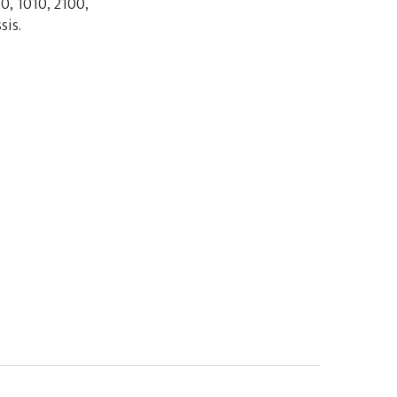
30, 1010, 2100,
sis.