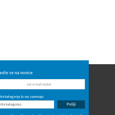
avite se na novice
ite kategorije, ki vas zanimajo
rite kategorijo...