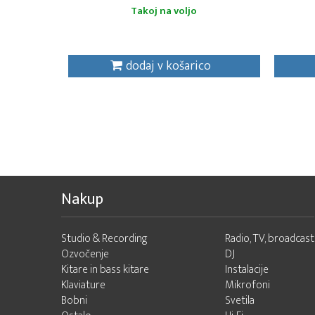
Takoj na voljo
dodaj v košarico
Nakup
Studio & Recording
Radio, TV, broadcast
Ozvočenje
DJ
Kitare in bass kitare
Instalacije
Klaviature
Mikrofoni
Bobni
Svetila