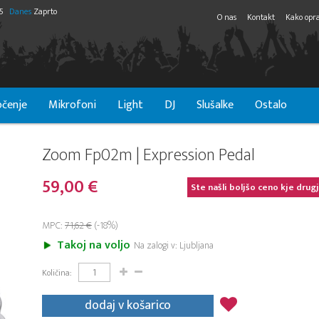
55
Danes
Zaprto
O nas
Kontakt
Kako opra
čenje
Mikrofoni
Light
DJ
Slušalke
Ostalo
Zoom Fp02m | Expression Pedal
59,00 €
Ste našli boljšo ceno kje drug
MPC:
71,62 €
(-18%)
Takoj na voljo
Na zalogi v: Ljubljana
Količina:
dodaj v košarico