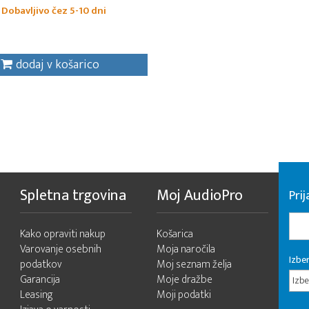
Dobavljivo čez 5-10 dni
dodaj v košarico
Spletna trgovina
Moj AudioPro
Prij
Kako opraviti nakup
Košarica
Varovanje osebnih
Moja naročila
Izber
podatkov
Moj seznam želja
Garancija
Moje dražbe
Izbe
Leasing
Moji podatki