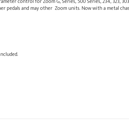
rameter control for
Zoom
G, Series, 500 Series, 234, 323, 30
er pedals and may other
Zoom
units. Now with a metal chas
included.