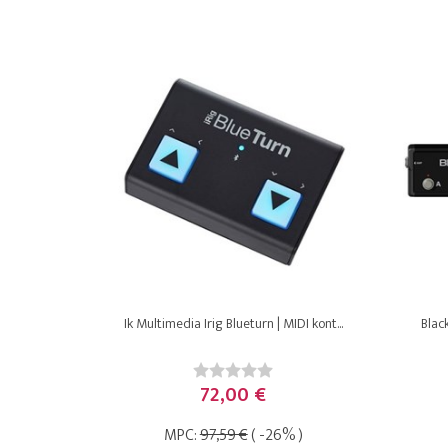
Ik Multimedia Irig Blueturn | MIDI kont...
Black
72,00 €
MPC:
97,59 €
( -26% )