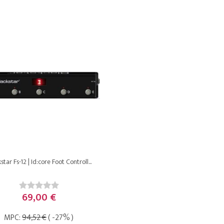
star Fs-12 | Id:core Foot Controll...
69,00 €
MPC:
94,52 €
( -27% )