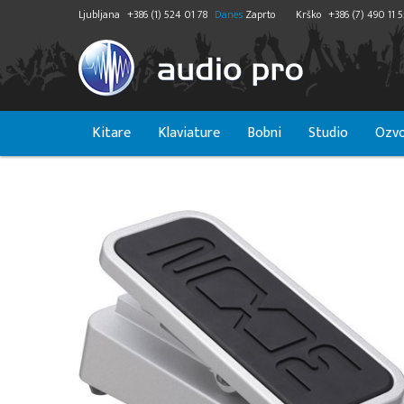
Ljubljana
+386 (1) 524 01 78
Danes
Zaprto
Krško
+386 (7) 490 11 
Kitare
Klaviature
Bobni
Studio
Ozvo