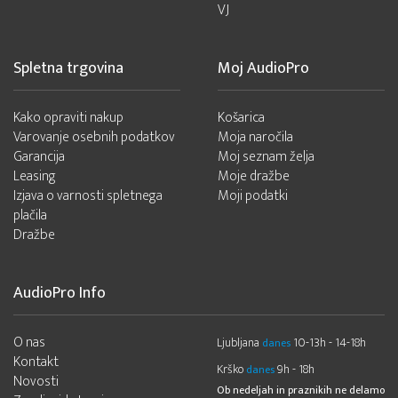
VJ
Spletna trgovina
Moj AudioPro
Kako opraviti nakup
Košarica
Varovanje osebnih podatkov
Moja naročila
Garancija
Moj seznam želja
Leasing
Moje dražbe
Izjava o varnosti spletnega
Moji podatki
plačila
Dražbe
AudioPro Info
O nas
Ljubljana
10-13h - 14-18h
danes
Kontakt
Krško
9h - 18h
danes
Novosti
Ob nedeljah in praznikih ne delamo