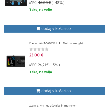
MPC:
46,00 €
( -48% )
Takoj na voljo
dodaj v košarico
Cherub WMT-565W Polnilni Metronom-Uglaš...
23,00 €
MPC:
24,21 €
( -5% )
Takoj na voljo
dodaj v košarico
Zoom ZTM-1 | uglaševalec in metronom