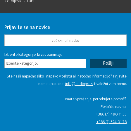
Zemljevid strani
Prijavite se na novice
Izberite kategorije, ki vas zanimajo
Izberite kategorijo...
Ste našli napačno sliko , napako v tekstu ali netočno informacijo? Prijavite
nam napako na:
info@audiopro.si
Hvaležni vam bomo.
Imate vprašanje, potrebujete pomoč?
Pokličite nas na:
+386 (7) 490 11 55
+386 (1) 524 01 78