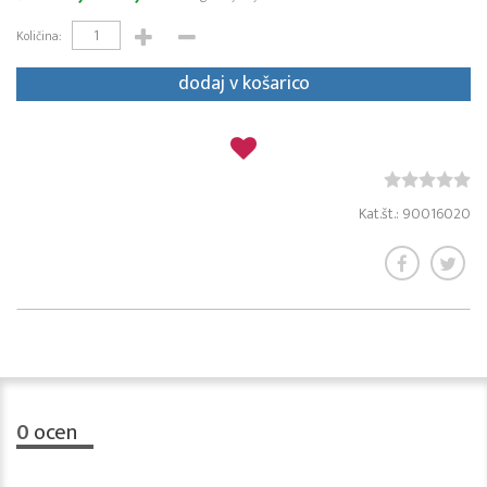
Količina:
dodaj v košarico
Kat.št.: 90016020
0
ocen