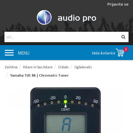
Prijavite se
0
MENU
Vaša košarica
Začetna
Kitare in bas kitare
Ostalo
Uglaševalci
Yamaha Td5 Bk | Chromatic Tuner