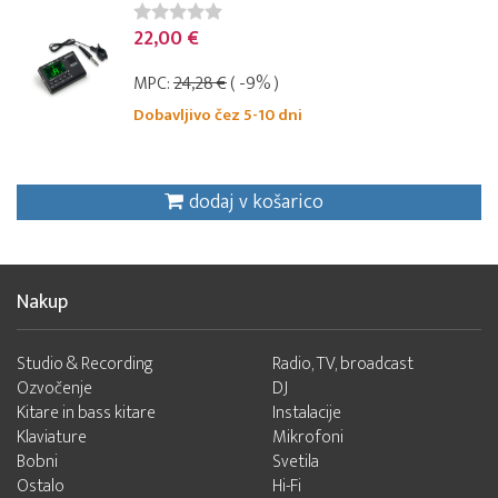
22,00 €
MPC:
24,28 €
( -9% )
Dobavljivo čez 5-10 dni
dodaj v košarico
Nakup
Studio & Recording
Radio, TV, broadcast
Ozvočenje
DJ
Kitare in bass kitare
Instalacije
Klaviature
Mikrofoni
Bobni
Svetila
Ostalo
Hi-Fi