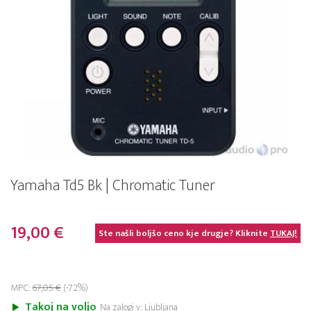
Yamaha Td5 Bk | Chromatic Tuner
19,00 €
Ste našli boljšo ceno kje drugje? Kliknite
TUKAJ!
MPC:
67,05 €
(-72%)
Takoj na voljo
Na zalogi v: Ljubljana