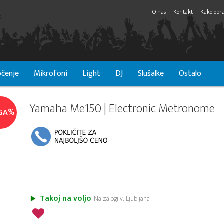
O nas
Kontakt
Kako opra
čenje
Mikrofoni
Light
DJ
Slušalke
Ostalo
Yamaha Me150 | Electronic Metronome
GA%
Takoj na voljo
Na zalogi v: Ljubljana