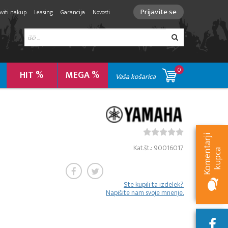
Prijavite se
viti nakup
Leasing
Garancija
Novosti
0
HIT %
MEGA %
Vaša košarica
K
o
m
e
n
t
a
r
j
i
k
u
p
c
Kat.št.: 90016017
a
Ste kupili ta izdelek?
Napišite nam svoje mnenje.