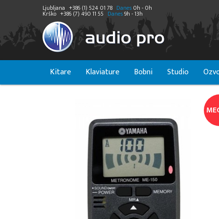
Ljubljana
+386 (1) 524 01 78
Danes
0h - 0h
Krško
+386 (7) 490 11 55
Danes
9h - 13h
Kitare
Klaviature
Bobni
Studio
Ozvo
ME