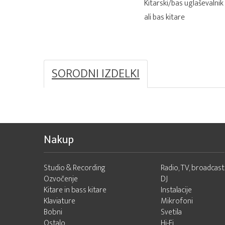
Kitarski/bas uglaševalnik
ali bas kitare
SORODNI IZDELKI
Nakup
Studio & Recording
Radio, TV, broadcast
Ozvočenje
DJ
Kitare in bass kitare
Instalacije
Klaviature
Mikrofoni
Bobni
Svetila
Ostalo
Hi-Fi