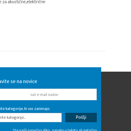
e za akustične,električne
avite se na novice
ite kategorije, ki vas zanimajo
rite kategorijo...
Ste našli napačno sliko , napako v tekstu ali netočno