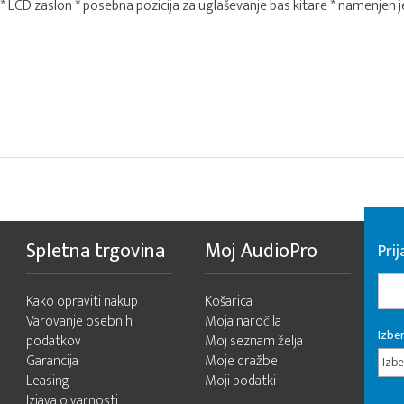
 * LCD zaslon * posebna pozicija za uglaševanje bas kitare * namenjen j
Spletna trgovina
Moj AudioPro
Prij
Kako opraviti nakup
Košarica
Varovanje osebnih
Moja naročila
Izber
podatkov
Moj seznam želja
Garancija
Moje dražbe
Izbe
Leasing
Moji podatki
Izjava o varnosti