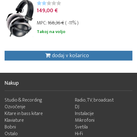
149,00 €
MPC:
168,36 €
( -11% )
Takoj na voljo
dodaj v košarico
Nakup
Studio & Recording
Radio, TV, broadcast
Ozvočenje
DJ
Kitare in bass kitare
Instalacije
Klaviature
Mikrofoni
Bobni
Svetila
Ostalo
Hi-Fi