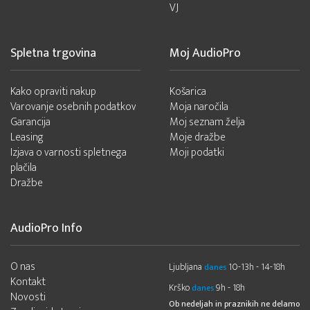
VJ
Spletna trgovina
Moj AudioPro
Kako opraviti nakup
Košarica
Varovanje osebnih podatkov
Moja naročila
Garancija
Moj seznam želja
Leasing
Moje dražbe
Izjava o varnosti spletnega
Moji podatki
plačila
Dražbe
AudioPro Info
O nas
Ljubljana
10-13h - 14-18h
danes
Kontakt
Krško
9h - 18h
danes
Novosti
Ob nedeljah in praznikih ne delamo