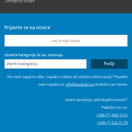
Zemljevid strani
Prijavite se na novice
Izberite kategorije, ki vas zanimajo
Izberite kategorijo...
Ste našli napačno sliko , napako v tekstu ali netočno informacijo? Prijavite
nam napako na:
info@audiopro.si
Hvaležni vam bomo.
Imate vprašanje, potrebujete pomoč?
Pokličite nas na:
+386 (7) 490 11 55
+386 (1) 524 01 78