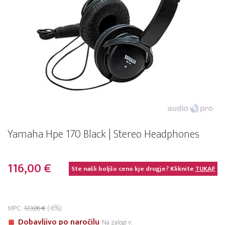
Yamaha Hpe 170 Black | Stereo Headphones
116,00 €
Ste našli boljšo ceno kje drugje? Kliknite
TUKAJ!
MPC:
123,86 €
(-6%)
Dobavljivo po naročilu
Na zalogi v: