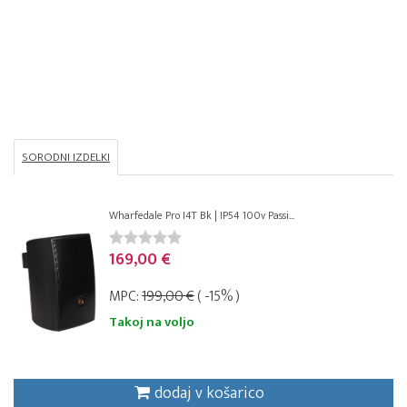
SORODNI IZDELKI
Wharfedale Pro I4T Bk | IP54 100v Passi...
169,00 €
MPC:
199,00 €
( -15% )
Takoj na voljo
dodaj v košarico