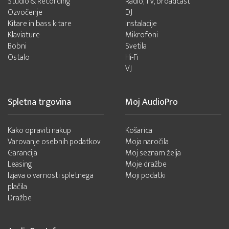
Studio & Recording
Radio, TV, broadcast
Ozvočenje
DJ
Kitare in bass kitare
Instalacije
Klaviature
Mikrofoni
Bobni
Svetila
Ostalo
Hi-Fi
VJ
Spletna trgovina
Moj AudioPro
Kako opraviti nakup
Košarica
Varovanje osebnih podatkov
Moja naročila
Garancija
Moj seznam želja
Leasing
Moje dražbe
Izjava o varnosti spletnega
Moji podatki
plačila
Dražbe