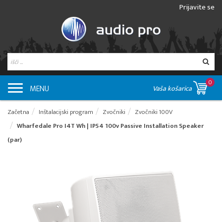
Prijavite se
0
MENU
Vaša košarica
Začetna
Inštalacijski program
Zvočniki
Zvočniki 100V
Wharfedale Pro I4T Wh | IP54 100v Passive Installation Speaker
(par)