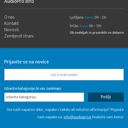
AudioPro Info
O nas
Ljubljana
0h - 0h
danes
Kontakt
Krško
9h - 13h
danes
Novosti
Ob nedeljah in praznikih ne delamo
Zemljevid strani
Prijavite se na novice
Izberite kategorije, ki vas zanimajo
Izberite kategorijo...
Ste našli napačno sliko , napako v tekstu ali netočno informacijo? Prijavite
nam napako na:
info@audiopro.si
Hvaležni vam bomo.