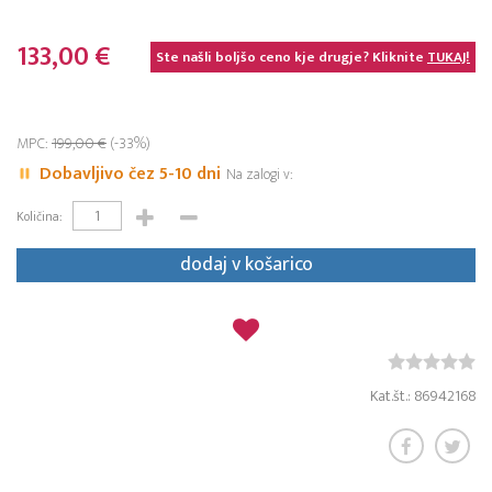
133,00 €
Ste našli boljšo ceno kje drugje? Kliknite
TUKAJ!
MPC:
199,00 €
(-33%)
Dobavljivo čez 5-10 dni
Na zalogi v:
Količina:
dodaj v košarico
Kat.št.: 86942168