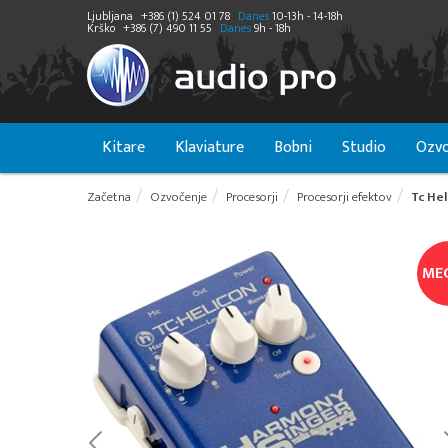
Ljubljana
+386 (1) 524 01 78
Danes
10-13h - 14-18h
Krško
+386 (7) 490 11 55
Danes
9h - 18h
Kitare
Klaviature
Bobni
Studio
Ozvo
Začetna
Ozvočenje
Procesorji
Procesorji efektov
Tc He
ME