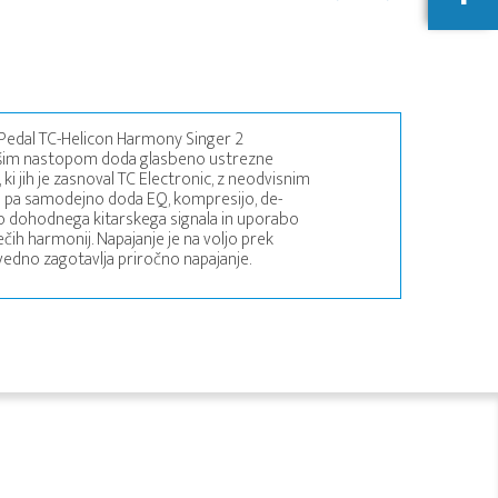
 Pedal TC-Helicon Harmony Singer 2
 vašim nastopom doda glasbeno ustrezne
ki jih je zasnoval TC Electronic, z neodvisnim
a pa samodejno doda EQ, kompresijo, de-
lizo dohodnega kitarskega signala in uporabo
čih harmonij. Napajanje je na voljo prek
 vedno zagotavlja priročno napajanje.