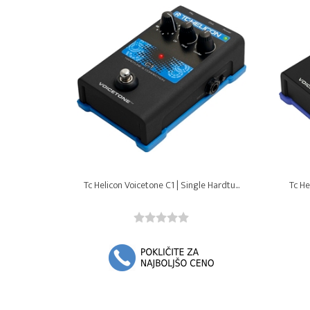
Tc Helicon Voicetone C1 | Single Hardtu...
Tc He