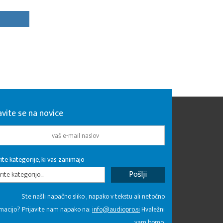
avite se na novice
ite kategorije, ki vas zanimajo
rite kategorijo...
Ste našli napačno sliko , napako v tekstu ali netočno
macijo? Prijavite nam napako na:
info@audiopro.si
Hvaležni
vam bomo.