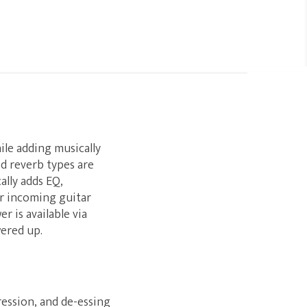
ile adding musically
d reverb types are
lly adds EQ,
ur incoming guitar
 is available via
wered up.
ression, and de-essing