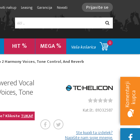
Prijavite se
viti nakup
Leasing
Garancija
Novosti
0
HIT %
MEGA %
Vaša košarica
o 2 Harmony Voices, Tone Control, And Reverb
owered Vocal
K
o
m
e
n
t
a
r
j
i
k
u
p
c
oices, Tone
a
Kat.št.: 81032587
je? Kliknite
TUKAJ!
Ste kupili ta izdelek?
Napišite nam svoje mnenje.