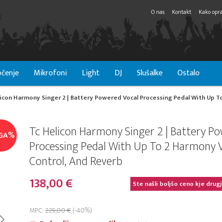
O nas
Kontakt
Kako opra
čenje
Mikrofoni
Light
DJ
Slušalke
Ostalo
licon Harmony Singer 2 | Battery Powered Vocal Processing Pedal With Up T
Tc Helicon Harmony Singer 2 | Battery P
GA%
Processing Pedal With Up To 2 Harmony V
Control, And Reverb
138,00 €
Ste našli boljšo ceno kje drug
MPC:
229,00 €
(-40%)