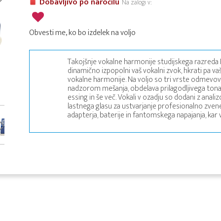
Dobavljivo po naročilu
Na zalogi v:
Obvesti me, ko bo izdelek na voljo
Takojšnje vokalne harmonije studijskega razreda
dinamično izpopolni vaš vokalni zvok, hkrati pa
vokalne harmonije. Na voljo so tri vrste odmevov, 
nadzorom mešanja, obdelava prilagodljivega ton
essing in še več. Vokali v ozadju so dodani z ana
lastnega glasu za ustvarjanje profesionalno zvene
adapterja, baterije in fantomskega napajanja, kar