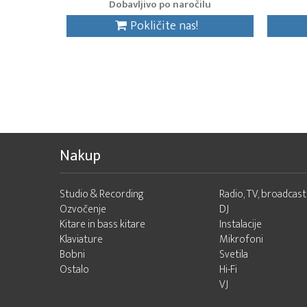
Dobavljivo po naročilu
Pokličite nas!
Nakup
Studio & Recording
Radio, TV, broadcast
Ozvočenje
DJ
Kitare in bass kitare
Instalacije
Klaviature
Mikrofoni
Bobni
Svetila
Ostalo
Hi-Fi
VJ