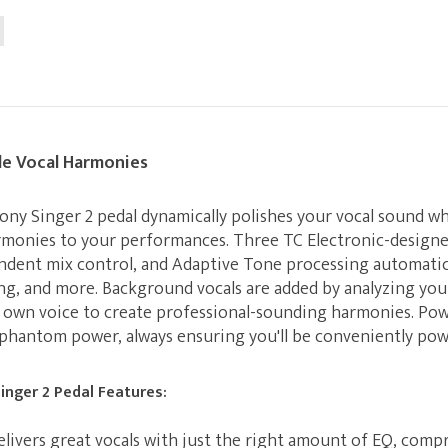
de Vocal Harmonies
ny Singer 2 pedal dynamically polishes your vocal sound wh
rmonies to your performances. Three TC Electronic-designe
endent mix control, and Adaptive Tone processing automatica
ng, and more. Background vocals are added by analyzing yo
 own voice to create professional-sounding harmonies. Power
d phantom power, always ensuring you'll be conveniently po
nger 2 Pedal Features:
livers great vocals with just the right amount of EQ, comp