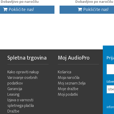
Dobavljivo po naročilu
Dobavljivo po naročilu
Pokličite nas!
Pokličite nas!
Spletna trgovina
Moj AudioPro
Prij
Kako opraviti nakup
Košarica
Varovanje osebnih
Moja naročila
Izber
podatkov
Moj seznam želja
Garancija
Moje dražbe
Izbe
Leasing
Moji podatki
Izjava o varnosti
spletnega plačila
infor
Dražbe