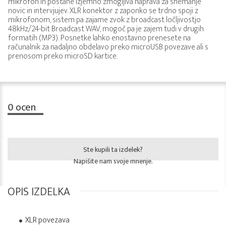
mikrofon in postane izjemno zmogljiva naprava za snemanje
novic in intervjujev. XLR konektor z zaponko se trdno spoji z
mikrofonom, sistem pa zajame zvok z broadcast ločljivostjo
48kHz/24-bit Broadcast WAV, mogoč pa je zajem tudi v drugih
formatih (MP3). Posnetke lahko enostavno prenesete na
računalnik za nadaljno obdelavo preko microUSB povezave ali s
prenosom preko microSD kartice.
0
ocen
Ste kupili ta izdelek?
Napišite nam svoje mnenje.
OPIS IZDELKA
XLR povezava