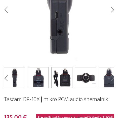
Tascam DR-10X | mikro PCM audio snemalnik
135,00 €
Ste našli boljšo ceno kje drugje? Kliknite
TUKAJ!