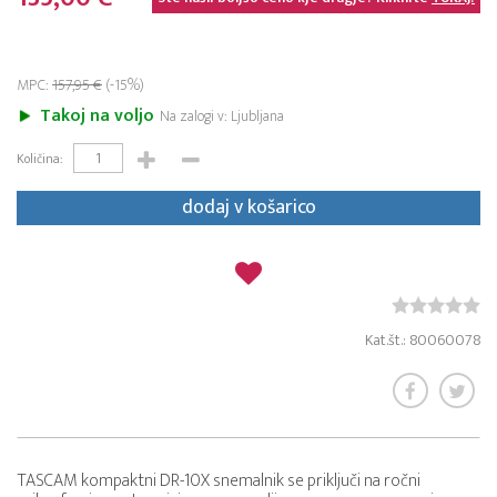
MPC:
157,95 €
(-15%)
Takoj na voljo
Na zalogi v: Ljubljana
Količina:
dodaj v košarico
Kat.št.: 80060078
TASCAM kompaktni DR-10X snemalnik se priključi na ročni