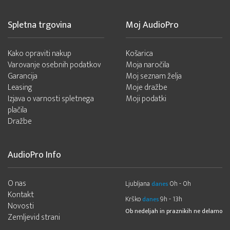
Spletna trgovina
Moj AudioPro
Kako opraviti nakup
Košarica
Varovanje osebnih podatkov
Moja naročila
Garancija
Moj seznam želja
Leasing
Moje dražbe
Izjava o varnosti spletnega
Moji podatki
plačila
Dražbe
AudioPro Info
O nas
Ljubljana
0h - 0h
danes
Kontakt
Krško
9h - 13h
danes
Novosti
Ob nedeljah in praznikih ne delamo
Zemljevid strani