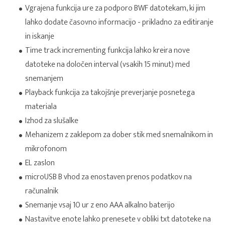
Vgrajena funkcija ure za podporo BWF datotekam, ki jim
lahko dodate časovno informacijo - prikladno za editiranje
in iskanje
Time track incrementing funkcija lahko kreira nove
datoteke na določen interval (vsakih 15 minut) med
snemanjem
Playback funkcija za takojšnje preverjanje posnetega
materiala
Izhod za slušalke
Mehanizem z zaklepom za dober stik med snemalnikom in
mikrofonom
EL zaslon
microUSB B vhod za enostaven prenos podatkov na
računalnik
Snemanje vsaj 10 ur z eno AAA alkalno baterijo
Nastavitve enote lahko prenesete v obliki txt datoteke na