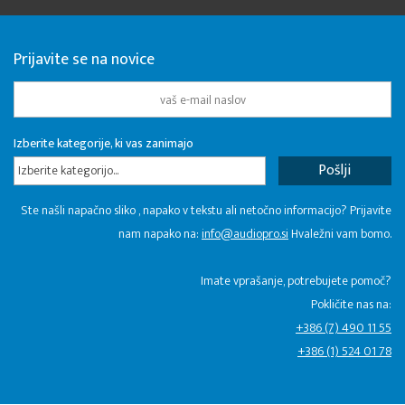
Prijavite se na novice
Izberite kategorije, ki vas zanimajo
Izberite kategorijo...
Ste našli napačno sliko , napako v tekstu ali netočno informacijo? Prijavite
nam napako na:
info@audiopro.si
Hvaležni vam bomo.
Imate vprašanje, potrebujete pomoč?
Pokličite nas na:
+386 (7) 490 11 55
+386 (1) 524 01 78