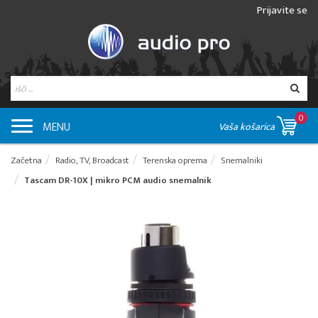
Prijavite se
0
MENU
Vaša košarica
Začetna
Radio, TV, Broadcast
Terenska oprema
Snemalniki
Tascam DR-10X | mikro PCM audio snemalnik