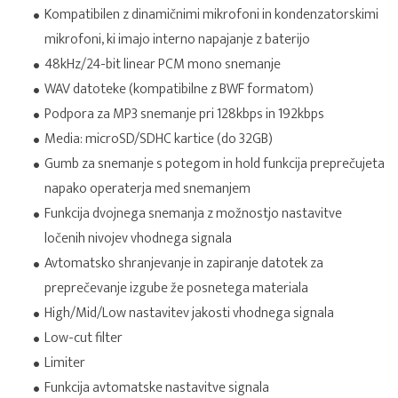
Kompatibilen z dinamičnimi mikrofoni in kondenzatorskimi
mikrofoni, ki imajo interno napajanje z baterijo
48kHz/24-bit linear PCM mono snemanje
WAV datoteke (kompatibilne z BWF formatom)
Podpora za MP3 snemanje pri 128kbps in 192kbps
Media: microSD/SDHC kartice (do 32GB)
Gumb za snemanje s potegom in hold funkcija preprečujeta
napako operaterja med snemanjem
Funkcija dvojnega snemanja z možnostjo nastavitve
ločenih nivojev vhodnega signala
Avtomatsko shranjevanje in zapiranje datotek za
preprečevanje izgube že posnetega materiala
High/Mid/Low nastavitev jakosti vhodnega signala
Low-cut filter
Limiter
Funkcija avtomatske nastavitve signala