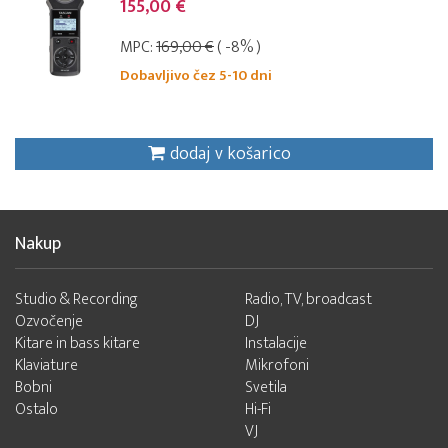
155,00 €
MPC:
169,00 €
( -8% )
Dobavljivo čez 5-10 dni
dodaj v košarico
Nakup
Studio & Recording
Radio, TV, broadcast
Ozvočenje
DJ
Kitare in bass kitare
Instalacije
Klaviature
Mikrofoni
Bobni
Svetila
Ostalo
Hi-Fi
VJ