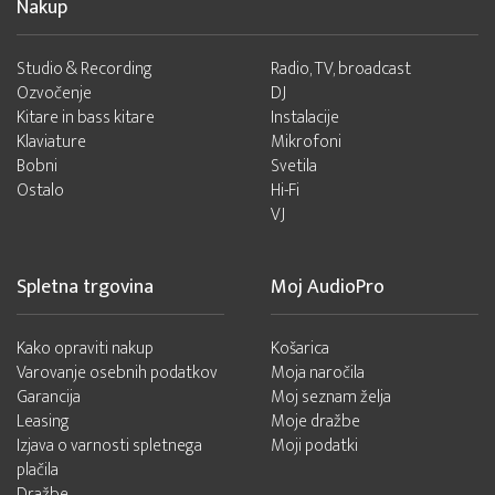
Nakup
Studio & Recording
Radio, TV, broadcast
Ozvočenje
DJ
Kitare in bass kitare
Instalacije
Klaviature
Mikrofoni
Bobni
Svetila
Ostalo
Hi-Fi
VJ
Spletna trgovina
Moj AudioPro
Kako opraviti nakup
Košarica
Varovanje osebnih podatkov
Moja naročila
Garancija
Moj seznam želja
Leasing
Moje dražbe
Izjava o varnosti spletnega
Moji podatki
plačila
Dražbe