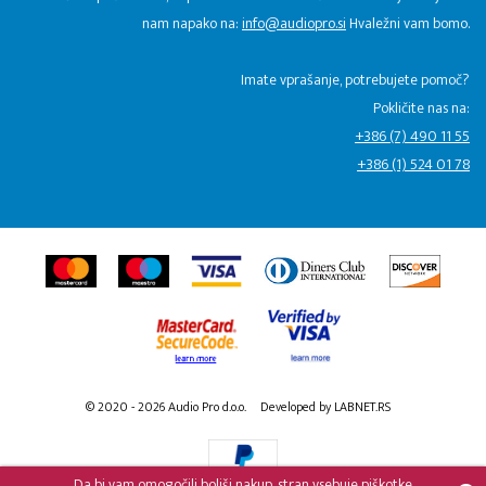
nam napako na:
info@audiopro.si
Hvaležni vam bomo.
Imate vprašanje, potrebujete pomoč?
Pokličite nas na:
+386 (7) 490 11 55
+386 (1) 524 01 78
© 2020 - 2026 Audio Pro d.o.o.
Developed by LABNET.RS
Da bi vam omogočili boljši nakup, stran vsebuje piškotke