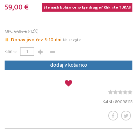
59,00 €
Ste našli boljšo ceno kje drugje? Kliknite
TUKAJ!
MPC:
67,05 €
(-12%)
Dobavljivo čez 5-10 dni
Na zalogi v:
Količina:
dodaj v košarico
Kat.št.: 80098118