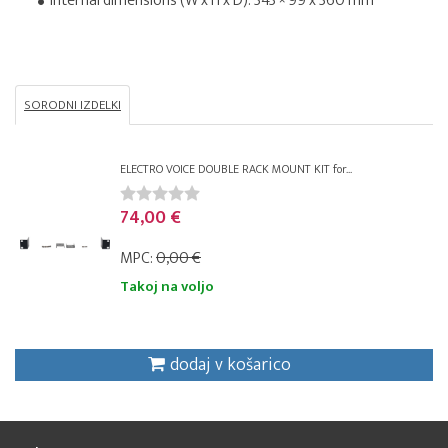
Internal dimensions (W x H x D): 343 × 99 x 360 mm
SORODNI IZDELKI
ELECTRO VOICE DOUBLE RACK MOUNT KIT for...
74,00 €
MPC:
0,00 €
Takoj na voljo
dodaj v košarico