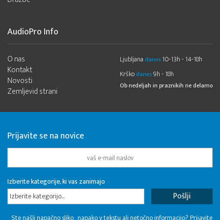
AudioPro Info
O nas
Ljubljana
10-13h - 14-18h
danes
Kontakt
Krško
9h - 18h
danes
Novosti
Ob nedeljah in praznikih ne delamo
Zemljevid strani
Prijavite se na novice
Izberite kategorije, ki vas zanimajo
Izberite kategorijo...
Ste našli napačno sliko , napako v tekstu ali netočno informacijo? Prijavite